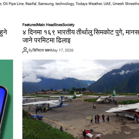
e
,
Oli Pipe Line
,
Rasifal
,
Samsung
,
technology
,
Todays Weather
,
UAE
,
Umesh Shresth
Featured
Main Headlines
Society
ुने
४ दिनमा १६९ भारतीय तीर्थालु सिमकोट पुगे, मान
जाने परमिटमा ढिलाइ
By
डिजिटल खबर
May 17, 2026