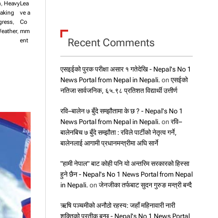
n
,
Heavy
Lea
eaking
ve a
gress
,
Co
eather
,
mm
Recent Comments
o
ent
n
का
न्स
एसइईको पुरक परीक्षा असार १ गतेदेखि - Nepal's No 1
प
News Portal from Nepal in Nepali.
on
एसईको
छि
नतिजा सार्वजनिक, ६५.९८ प्रतिशत विद्यार्थी उत्तीर्ण
आ
लि
रवि–बालेन ७ बुँदे सम्झौतामा के छ ? - Nepal's No 1
या
News Portal from Nepal in Nepali.
on
रवि–
को
बालेनबिच ७ बुँदे सम्झौता : रविले पार्टीको नेतृत्व गर्ने,
ट्रो
लि
बालेनलाई आगामी प्रधानमन्त्रीमा अघि सार्ने
ङ
"हामी नेपाल" बाट कोही पनि यो अन्तरिम सरकारको हिस्सा
हुने छैन - Nepal's No 1 News Portal from Nepal
in Nepali.
on
जेनजीका तर्फबाट सुदन गुरुङ मन्त्री बन्दै
ऋषि पञ्चमीको अनौठो रहस्य: जहाँ महिनावारी नारी
शक्तिको प्रतीक बन्छ - Nepal's No 1 News Portal