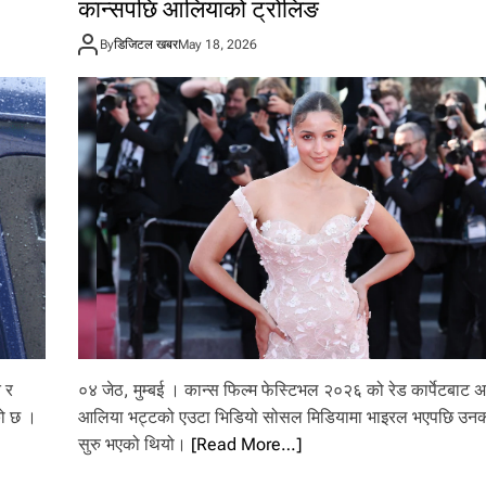
कान्सपछि आलियाको ट्रोलिङ
By
डिजिटल खबर
May 18, 2026
ि र
०४ जेठ, मुम्बई । कान्स फिल्म फेस्टिभल २०२६ को रेड कार्पेटबाट अ
को छ ।
आलिया भट्टको एउटा भिडियो सोसल मिडियामा भाइरल भएपछि उनक
सुरु भएको थियो।
[Read More…]