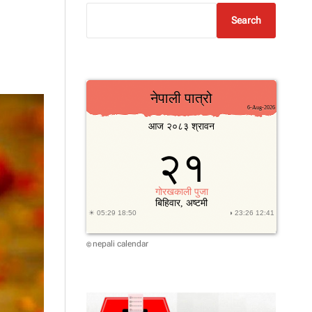
Search
nepali calendar
©