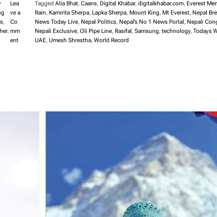
y
Lea
Tagged
Alia Bhat
,
Caans
,
Digital Khabar
,
digitalkhabar.com
,
Everest Me
ng
ve a
Rain
,
Kamirita Sherpa
,
Lapka Sherpa
,
Mount King
,
Mt Everest
,
Nepal Br
ss
,
Co
News Today Live
,
Nepal Politics
,
Nepal’s No 1 News Portal
,
Nepali Con
her
,
mm
Nepali Exclusive
,
Oli Pipe Line
,
Rasifal
,
Samsung
,
technology
,
Todays W
o
ent
UAE
,
Umesh Shrestha
,
World Record
n
दु
र्गा
प्र
सा
ईं
वी
र
ग
ञ्ज
बा
ट
प
क्रा
उ