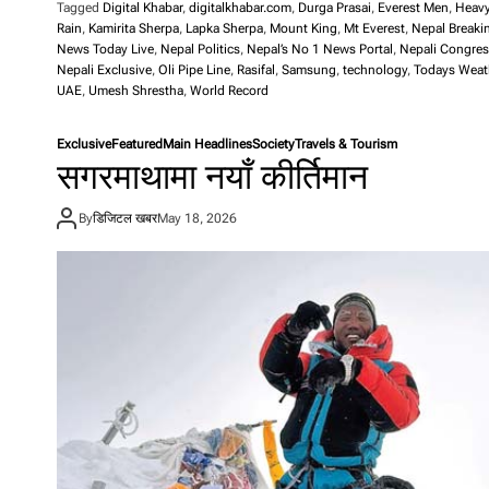
Tagged
Digital Khabar
,
digitalkhabar.com
,
Durga Prasai
,
Everest Men
,
Heav
Rain
,
Kamirita Sherpa
,
Lapka Sherpa
,
Mount King
,
Mt Everest
,
Nepal Breaki
News Today Live
,
Nepal Politics
,
Nepal’s No 1 News Portal
,
Nepali Congre
Nepali Exclusive
,
Oli Pipe Line
,
Rasifal
,
Samsung
,
technology
,
Todays Weat
UAE
,
Umesh Shrestha
,
World Record
Exclusive
Featured
Main Headlines
Society
Travels & Tourism
सगरमाथामा नयाँ कीर्तिमान
By
डिजिटल खबर
May 18, 2026