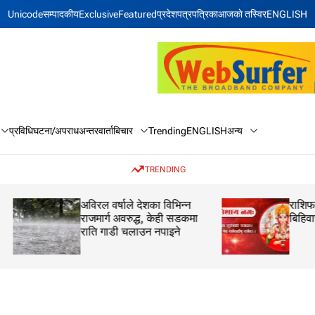
Unicode
सम्पादकीय
Exclusive
Featured
प्रदेश
पत्रपत्रिका
आजकाे तस्विर
ENGLISH
बिचार
अन्य
प्रविधि
घटना/अपराध
अन्तरवार्ता
Trending
ENGLISH
TRENDING
अविरल वर्षाले देशका विभिन्न
राशिफल: २१ साउन 
राजमार्ग अवरुद्ध, केही सडकमा
बिहिवार
राति गाडी चलाउन नपाइने