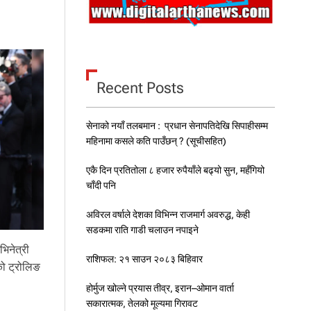
–
०
५
जे
ठ
२
Recent Posts
०
८
३
सेनाको नयाँ तलबमान : प्रधान सेनापतिदेखि सिपाहीसम्म
मं
ग
महिनामा कसले कति पाउँछन् ? (सूचीसहित)
ल
वा
एकै दिन प्रतितोला ८ हजार रुपैयाँले बढ्यो सुन, महँगियो
र
चाँदी पनि
को
रा
अविरल वर्षाले देशका विभिन्न राजमार्ग अवरुद्ध, केही
शि
सडकमा राति गाडी चलाउन नपाइने
फ
ल
भिनेत्री
राशिफल: २१ साउन २०८३ बिहिवार
ो ट्रोलिङ
होर्मुज खोल्ने प्रयास तीव्र, इरान–ओमान वार्ता
सकारात्मक, तेलको मूल्यमा गिरावट