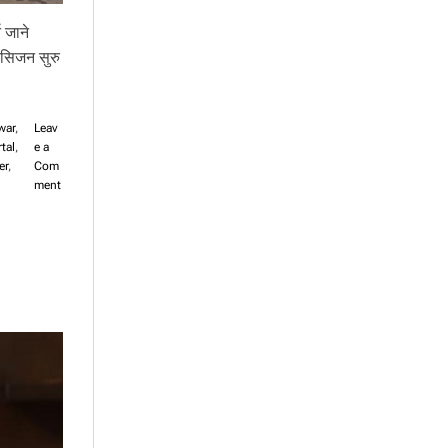
 जाने
 सिजन सुरु
war
,
Leav
tal
,
e a
er
,
Com
o
ment
n
४
दि
न
मा
१
६
९
भा
र
ती
य
ती