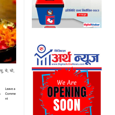
ु, चे, चो,
Leave a
s
Comme
o
nt
n
आ
ज