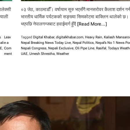
ालेक्सी
०३ जेठ, काठमाडौँ। वर्षायाम सुरु भएसँगै मानसरोवर कैलाश दर्शन गर्न
ियाली
भारतीय धार्मिक पर्यटकको सङ्ख्या सिमकोटमा बाक्लिन थालेको छ।
भएपछि नेपालगन्जबाट हवाईमार्ग हुँदै
[Read More…]
s
Leav
Tagged
Digital Khabar
,
digitalkhabar.com
,
Heavy Rain
,
Kailash Mansaro
ali
e a
Nepal Breaking News Today Live
,
Nepal Politics
,
Nepal’s No 1 News Por
E
,
Com
Nepali Congress
,
Nepali Exclusive
,
Oli Pipe Line
,
Rasifal
,
Todays Weath
o
ment
UAE
,
Umesh Shrestha
,
Weather
n
सा
म
स
ङ
ग्या
ले
क्सी
ए
स
२
७
मा