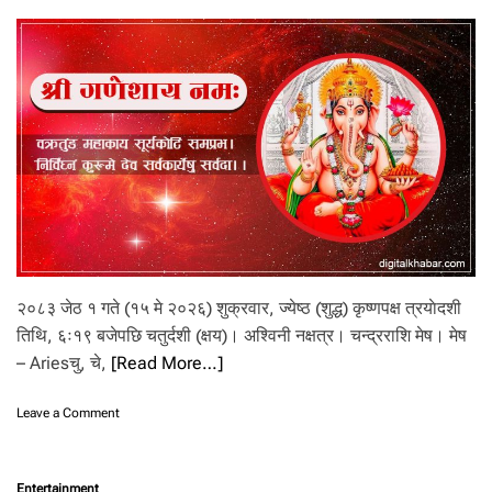
ह
रा
आ
फैँ
ब
ना
उँ
छु
’
२०८३ जेठ १ गते (१५ मे २०२६) शुक्रवार, ज्येष्ठ (शुद्ध) कृष्णपक्ष त्रयाेदशी
तिथि, ६ः१९ बजेपछि चतुर्दशी (क्षय)। अश्विनी नक्षत्र। चन्द्रराशि मेष। मेष
– Ariesचु, चे,
[Read More…]
o
Leave a Comment
n
आ
ज
Entertainment