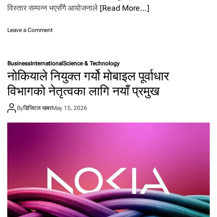
.
विस्तार सम्पन्न भएसँगै आयोजनाले
[Read More…]
o
Leave a Comment
n
पृ
थ्वी
Business
International
Science & Technology
रा
नोकियाले नियुक्त गर्यो मोबाइल पूर्वाधार
ज
मा
विभागको नेतृत्वका लागि नयाँ प्रमुख
र्ग
का
By
डिजिटल खबर
May 15, 2026
ऐ
ति
हा
सि
क
स
म्प
दा
को
पु
न
र्नि