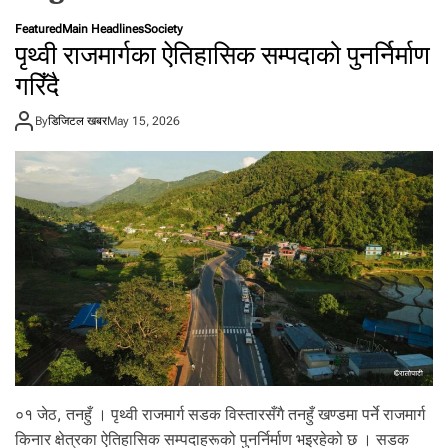
t
Featured
Main Headlines
Society
a
पृथ्वी राजमार्गका ऐतिहासिक सम्पदाको पुनर्निर्माण
l
गरिँदै
f
r
By
डिजिटल खबर
o
May 15, 2026
m
N
e
p
a
l
i
n
N
e
p
a
l
०१ जेठ, तनहुँ । पृथ्वी राजमार्ग सडक विस्तारसँगै तनहुँ खण्डमा पर्ने राजमार्ग
i
किनार क्षेत्रका ऐतिहासिक सम्पदाहरूको पुनर्निर्माण भइरहेको छ । सडक