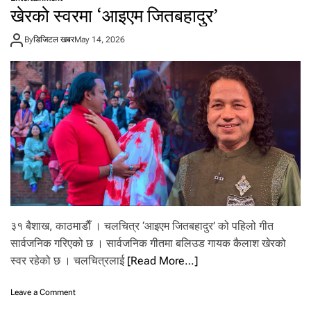
–
खेरको स्वरमा ‘आइएम जितबहादुर’
०
१
By
डिजिटल खबर
May 14, 2026
जे
ठ
२
०
८
३
शु
क्र
वा
र
को
रा
शि
फ
३१ बैशाख, काठमाडाैँ । चलचित्र ‘आइएम जितबहादुर’ को पहिलो गीत
ल
सार्वजनिक गरिएको छ । सार्वजनिक गीतमा बलिउड गायक कैलाश खेरको
स्वर रहेको छ । चलचित्रलाई
[Read More…]
o
Leave a Comment
n