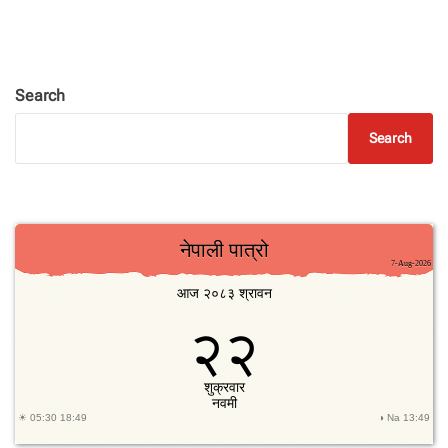
खे
र
को
स्व
र
Search
मा
‘
Search
आ
इ
ए
म
जि
त
ब
हा
दु
र
’