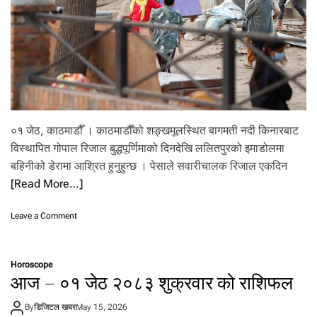
ल
पू
र्वा
धा
र
वि
भा
ग
को
०१ जेठ, काठमाडौँ । काठमाडौँको शङ्खमूलस्थित बागमती नदी किनारबाट
ने
तृ
विस्थापित गोपाल रिजाल बुद्धपूर्णिमाको दिनदेखि ललितपुरको इमाडोलमा
त्व
बहिनीको डेरामा आश्रित हुनुहुन्छ । पेसाले सवारीचालक रिजाल एकदिन
का
[Read More…]
ला
गि
न
o
Leave a Comment
याँ
n
प्र
‘
मु
ज
ख
Horoscope
ग्गा
आज – ०१ जेठ २०८३ शुक्रवार को राशिफल
पा
ए
By
डिजिटल खबर
May 15, 2026
ट