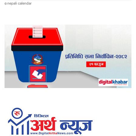
nepali calendar
©