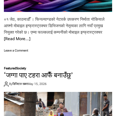
र्मा
ण
ग
रिँ
०१ जेठ, काठमाडौँ । फिनल्याण्डको नेटवर्क उपकरण निर्माता नोकियाले
दै
आफ्नो मोबाइल इन्फ्रास्ट्रक्चर डिभिजनको नेतृत्वका लागि नयाँ प्रमुख
नियुक्त गरेको छ। एम्मा फाल्कलाई कम्पनीको मोबाइल इन्फ्रास्ट्रक्चर
[Read More…]
o
Leave a Comment
n
नो
कि
Featured
Society
या
‘जग्गा पाए टहरा आफैँ बनाउँछु’
ले
नि
By
डिजिटल खबर
May 15, 2026
यु
क्त
ग
र्यो
मो
बा
इ