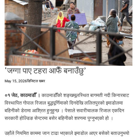
t
a
l
f
r
o
m
N
e
p
‘जग्गा पाए टहरा आफैँ बनाउँछु’
a
l
May 15, 2026
डिजिटल खबर
i
n
०१ जेठ, काठमाडौँ ।
काठमाडौँको शङ्खमूलस्थित बागमती नदी किनारबाट
N
विस्थापित गोपाल रिजाल बुद्धपूर्णिमाको दिनदेखि ललितपुरको इमाडोलमा
e
बहिनीको डेरामा आश्रित हुनुहुन्छ । पेसाले सवारीचालक रिजाल एकदिन
p
सरकारी होल्डिङ सेन्टरमा बसेर बहिनीको शरणमा पुग्नुभएको हो ।
a
l
i
उहाँले नियमित काममा जान टाढा भएकाले इमाडोल आएर बसेको बताउनुभयो