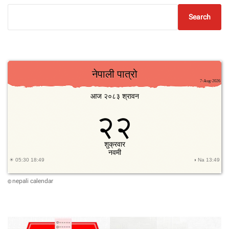
Search
nepali calendar
©