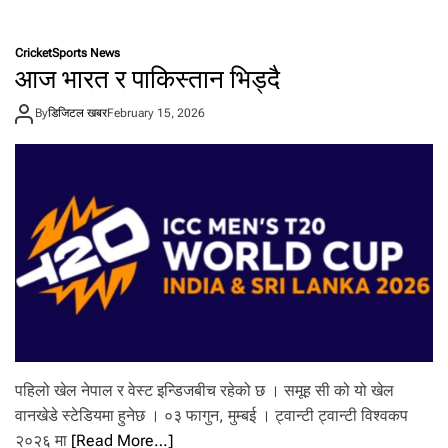
n
न
भा
ल
र
Cricket
Sports News
त
आज भारत र पाकिस्तान भिड्दै
से
मि
By
डिजिटल खबर
February 15, 2026
फा
इ
न
ल
मा
,
फा
इ
न
ल
पु
ग्न
इं
ग्ल्या
न्ड
पहिलो खेल नेपाल र वेस्ट इन्डिजबीच रहेको छ । समूह सी को यो खेल
को
वानखेडे स्टेडियमा हुनेछ । ०३ फागुन, मुम्बई । ट्वान्टी ट्वान्टी विश्वकप
सा
२०२६ मा
[Read More…]
म