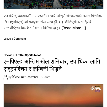
२७ मंसिर, काठमाडौँ । राजधानीमा जारी दोस्रो संस्करणको नेपाल प्रिमियर
लिग (एनपिएल) को फाइनल खेल आज हुँदैछ । कीर्तिपुरस्थित त्रिवि
अन्तर्राष्ट्रिय क्रिकेट मैदानमा दिउँसो ३ः३०
[Read More…]
o
Leave a Comment
n
ए
न
Cricket
NPL 2025
Sports News
पि
एनपिएलः अन्तिम खेल शनिबार, उपाधिका लागि
ए
ल
सुदूरपश्चिम र लुम्बिनी भिड्ने
:
उ
By
डिजिटल खबर
December 12, 2025
पा
धि
का
ला
गि
सु
दू