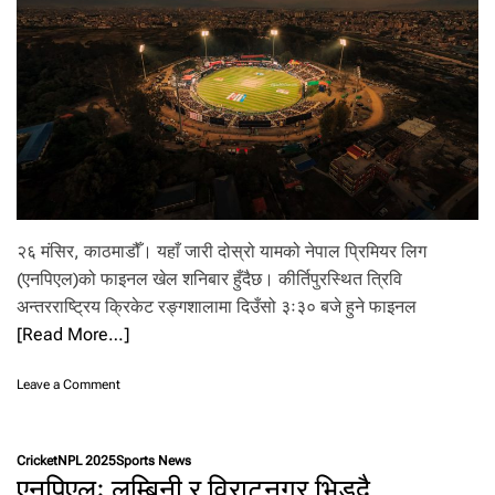
र
प
श्चि
म
र
लु
म्बि
नी
भि
ड्दै
२६ मंसिर, काठमाडौँ। यहाँ जारी दोस्रो यामको नेपाल प्रिमियर लिग
(एनपिएल)को फाइनल खेल शनिबार हुँदैछ। कीर्तिपुरस्थित त्रिवि
अन्तरराष्ट्रिय क्रिकेट रङ्गशालामा दिउँसो ३ः३० बजे हुने फाइनल
[Read More…]
o
Leave a Comment
n
ए
न
Cricket
NPL 2025
Sports News
पि
एनपिएलः लुम्बिनी र विराटनगर भिड्दै
ए