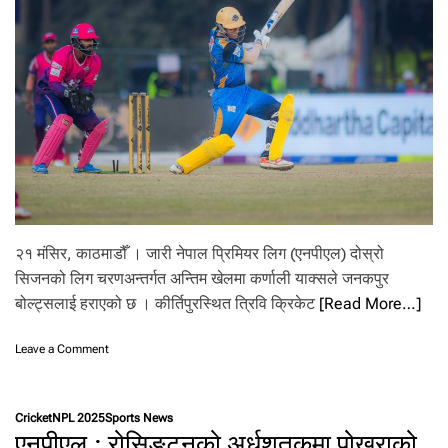
७
र
न
ले
प
रा
जि
त
ग
र्दै
सु
दू
र
प
२१ मंसिर, काठमाडौँ । जारी नेपाल प्रिमियर लिग (एनपीएल) दोस्रो
श्चि
सिजनको लिग चरणअन्तर्गत अन्तिम खेलमा कर्णाली याक्सले जनकपुर
म
बोल्ट्सलाई हराएको छ । कीर्तिपुरस्थित त्रिवि क्रिकेट
[Read More…]
‘
फा
इ
o
Leave a Comment
न
n
ल
ज
’
न
Cricket
NPL 2025
Sports News
मा
क
एनपीएल : रोसिङटनको अर्धशतकमा पोखराको
पु