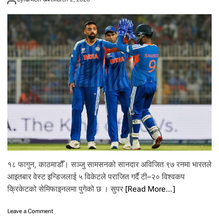
प
:
न्यु
जी
ल्या
न्ड
र
द
क्षि
ण
अ
फ्रि
का
बी
च
आ
ज
प
१८ फागुन, काठमाडौँ। सञ्जु सामसनको सानदार अविजित ९७ रनमा भारतले
हि
आइतबार वेस्ट इन्डिजलाई ५ विकेटले पराजित गर्दै टी–२० विश्वकप
लो
क्रिकेटको सेमिफाइनलमा पुगेको छ । सुपर
[Read More…]
से
मि
फा
o
Leave a Comment
इ