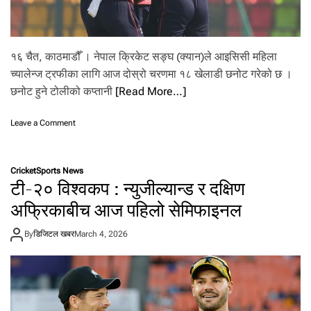
ल
क्ष्य
१६ चैत, काठमाडौँ । नेपाल क्रिकेट सङ्घ (क्यान)ले आइसिसी महिला
च्यालेन्ज ट्रफीका लागि आज दोस्रो चरणमा १८ खेलाडी छनोट गरेको छ ।
छनोट हुने टोलीको कप्तानी
[Read More…]
o
Leave a Comment
n
आ
इ
Cricket
Sports News
सि
टी-२० विश्वकप : न्युजील्यान्ड र दक्षिण
सी
म
अफ्रिकाबीच आज पहिलो सेमिफाइनल
हि
ला
By
डिजिटल खबर
March 4, 2026
च्या
ले
न्ज
ट्र
फी
का