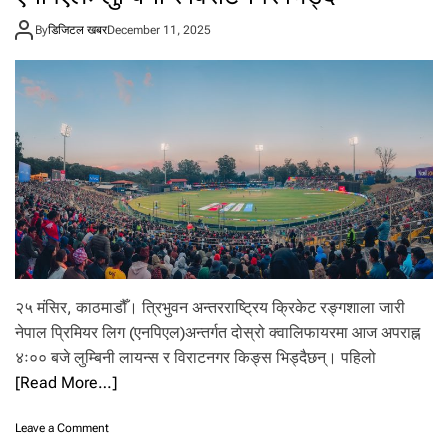
लः
By
डिजिटल खबर
December 11, 2025
अ
न्ति
म
खे
ल
श
नि
बा
र
,
उ
पा
धि
का
ला
२५ मंसिर, काठमाडौँ। त्रिभुवन अन्तरराष्ट्रिय क्रिकेट रङ्गशाला जारी
गि
नेपाल प्रिमियर लिग (एनपिएल)अन्तर्गत दोस्रो क्वालिफायरमा आज अपराह्न
सु
४ः०० बजे लुम्बिनी लायन्स र विराटनगर किङ्स भिड्दैछन्। पहिलो
दू
र
[Read More…]
प
श्चि
o
Leave a Comment
म
n