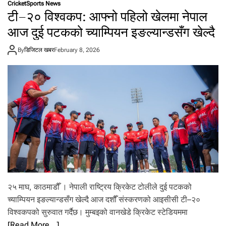
Cricket
Sports News
न्ड
टी–२० विश्वकप: आफ्नो पहिलो खेलमा नेपाल
वि
रु
आज दुई पटकको च्याम्पियन इङल्यान्डसँग खेल्दै
द्ध
अ
By
डिजिटल खबर
February 8, 2026
ब्ब
ल
प्र
द
र्श
न
,
फि
नि
सि
ङ
मा
फे
रि
२५ माघ, काठमाडौँ । नेपाली राष्ट्रिय क्रिकेट टोलीले दुई पटकको
स्त
च्याम्पियन इङल्यान्डसँग खेल्दै आज दशौँ संस्करणको आइसीसी टी–२०
ब्ध
विश्वकपको सुरुवात गर्दैछ। मुम्बइको वानखेडे क्रिकेट स्टेडियममा
[Read More…]