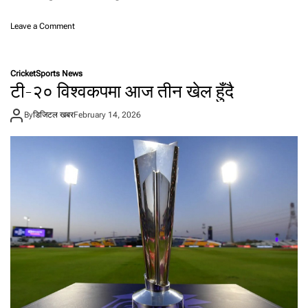
ना
ग
o
Leave a Comment
र्ने
n
आ
ज
Cricket
Sports News
भा
टी-२० विश्वकपमा आज तीन खेल हुँदै
र
त
By
डिजिटल खबर
February 14, 2026
र
पा
कि
स्ता
न
भि
ड्दै