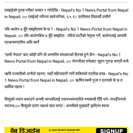
एसइईको पुरक परीक्षा असार १ गतेदेखि - Nepal's No 1 News Portal from Nepal
in Nepali.
on
एसईको नतिजा सार्वजनिक, ६५.९८ प्रतिशत विद्यार्थी उत्तीर्ण
रवि–बालेन ७ बुँदे सम्झौतामा के छ ? - Nepal's No 1 News Portal from Nepal in
Nepali.
on
रवि–बालेनबिच ७ बुँदे सम्झौता : रविले पार्टीको नेतृत्व गर्ने, बालेनलाई आगामी
प्रधानमन्त्रीमा अघि सार्ने
"हामी नेपाल" बाट कोही पनि यो अन्तरिम सरकारको हिस्सा हुने छैन - Nepal's No 1
News Portal from Nepal in Nepali.
on
जेनजीका तर्फबाट सुदन गुरुङ मन्त्री बन्दै
ऋषि पञ्चमीको अनौठो रहस्य: जहाँ महिनावारी नारी शक्तिको प्रतीक बन्छ - Nepal's No
1 News Portal from Nepal in Nepali.
on
ऋषिपञ्चमी पूजा र व्रतको के छ त
धार्मिक महत्व !
शिशुको ज्यान बचाउने अनमी जानकीलाई स्वास्थ्यमन्त्रीले स्याबासी दिँदै भने- तपाईँजस्तो
स्वास्थ्
on
शिशुको प्राण रक्षार्थ सात घण्टा : अनमीको मुखबाटै कृत्रिम श्वास