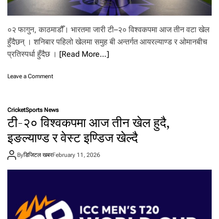
०२ फागुन, काठमाडौँ। भारतमा जारी टी–२० विश्वकपमा आज तीन वटा खेल
हुँदैछन् । शनिबार पहिलो खेलमा समुह बी अन्तर्गत आयरल्याण्ड र ओमानबीच
प्रतिस्पर्धा हुँदैछ ।
[Read More…]
o
Leave a Comment
n
टी
-
Cricket
Sports News
२
टी-२० विश्वकपमा आज तीन खेल हुदै,
०
वि
इङल्याण्ड र वेस्ट इण्डिज खेल्दै
श्व
क
By
डिजिटल खबर
February 11, 2026
प
मा
आ
ज
ती
न
खे