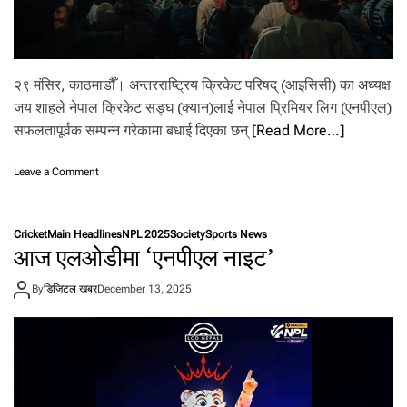
आ
ज
दु
ई
प
२९ मंसिर, काठमाडौँ। अन्तरराष्ट्रिय क्रिकेट परिषद् (आइसिसी) का अध्यक्ष
ट
जय शाहले नेपाल क्रिकेट सङ्घ (क्यान)लाई नेपाल प्रिमियर लिग (एनपीएल)
क
सफलतापूर्वक सम्पन्न गरेकामा बधाई दिएका छन्
[Read More…]
को
च्या
म्पि
o
Leave a Comment
य
n
न
ए
इ
न
Cricket
Main Headlines
NPL 2025
Society
Sports News
ङ
पी
आज एलओडीमा ‘एनपीएल नाइट’
ल्या
ए
न्ड
ल
सँ
By
डिजिटल खबर
December 13, 2025
को
ग
स
खे
फ
ल्दै
ल
आ
यो
ज