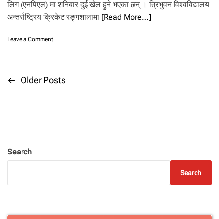
लिग (एनपिएल) मा शनिबार दुई खेल हुने भएका छन् । त्रिभुवन विश्वविद्यालय
को
अन्तर्राष्ट्रिय क्रिकेट रङ्गशालामा
[Read More…]
स
ह
ज
o
Leave a Comment
जि
n
त
ए
,
न
चि
पि
P
←
Older Posts
त
ए
व
ल
o
न
:
८
आ
वि
s
ज
के
दु
ट
t
ई
ले
खे
Search
प
ल
s
रा
हुँ
Search
जि
दै
n
त
a