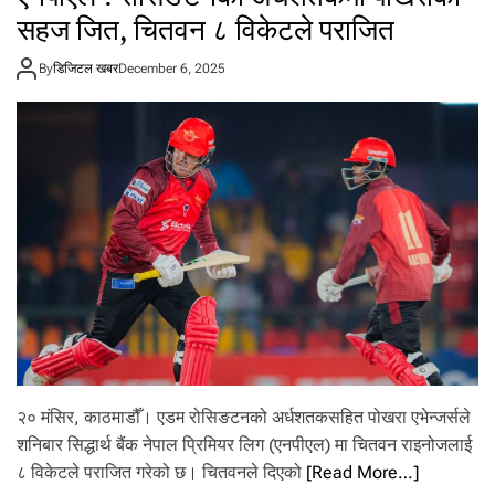
र
सहज जित, चितवन ८ विकेटले पराजित
मा
थि
By
डिजिटल खबर
December 6, 2025
क
र्णा
ली
को
रो
मा
ञ्च
क
जी
त
,
अं
क
ता
लि
का
२० मंसिर, काठमाडौँ। एडम रोसिङटनको अर्धशतकसहित पोखरा एभेन्जर्सले
को
पु
शनिबार सिद्धार्थ बैंक नेपाल प्रिमियर लिग (एनपीएल) मा चितवन राइनोजलाई
छा
८ विकेटले पराजित गरेको छ। चितवनले दिएको
[Read More…]
र