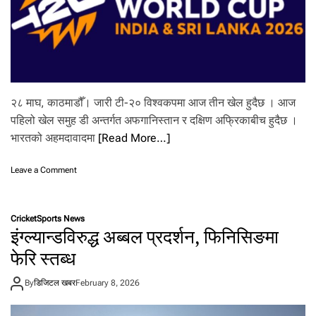
ल
हुँ
दै
२८ माघ, काठमाडौँ। जारी टी-२० विश्वकपमा आज तीन खेल हुदैछ । आज
पहिलो खेल समुह डी अन्तर्गत अफगानिस्तान र दक्षिण अफ्रिकाबीच हुदैछ ।
भारतको अहमदावादमा
[Read More…]
o
Leave a Comment
n
टी
-
Cricket
Sports News
२
इंग्ल्यान्डविरुद्ध अब्बल प्रदर्शन, फिनिसिङमा
०
वि
फेरि स्तब्ध
श्व
क
By
डिजिटल खबर
February 8, 2026
प
मा