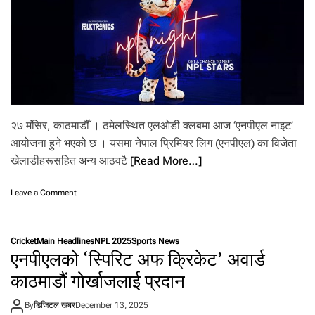
ना
प
छि
क्या
न
ला
ई
आ
इ
२७ मंसिर, काठमाडौँ । ठमेलस्थित एलओडी क्लबमा आज ‘एनपीएल नाइट’
सि
सी
आयोजना हुने भएको छ । यसमा नेपाल प्रिमियर लिग (एनपीएल) का विजेता
को
खेलाडीहरूसहित अन्य आठवटै
[Read More…]
ब
धा
ई
o
Leave a Comment
n
आ
ज
Cricket
Main Headlines
NPL 2025
Sports News
ए
एनपीएलको ‘स्पिरिट अफ क्रिकेट’ अवार्ड
ल
ओ
काठमाडौं गोर्खाजलाई प्रदान
डी
मा
By
डिजिटल खबर
December 13, 2025
‘