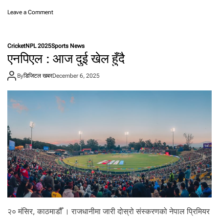
मा
र
o
Leave a Comment
ह्यो
n
ज
ए
न
न
Cricket
NPL 2025
Sports News
क
पी
एनपिएल : आज दुई खेल हुँदै
पु
ए
र
ल
By
डिजिटल खबर
December 6, 2025
:
रो
सि
ङ
ट
न
को
अ
र्ध
श
त
क
मा
पो
ख
२० मंसिर, काठमाडौँ । राजधानीमा जारी दोस्रो संस्करणको नेपाल प्रिमियर
रा