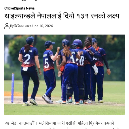
t
Cricket
Sports News
a
थाइल्यान्डले नेपाललाई दियो १३१ रनको लक्ष्य
l
f
By
डिजिटल खबर
June 10, 2026
r
o
m
N
e
p
a
l
i
n
N
e
p
a
l
२७ जेठ, काठमाडौँ । मलेसियामा जारी एसीसी महिला प्रिमियर कपको
i