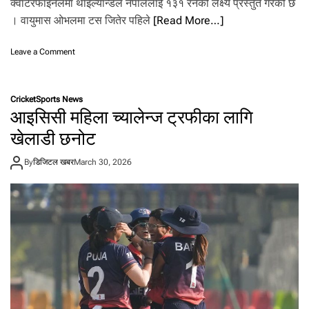
क्‍वाटरफाइनलमा थाइल्यान्डले नेपाललाई १३१ रनको लक्ष्य प्रस्तुत गरेको छ
.
। वायुमास ओभलमा टस जितेर पहिले
[Read More…]
o
Leave a Comment
n
था
इ
Cricket
Sports News
ल्या
आइसिसी महिला च्यालेन्ज ट्रफीका लागि
न्ड
ले
खेलाडी छनोट
ने
पा
By
डिजिटल खबर
March 30, 2026
ल
ला
ई
दि
यो
१
३
१
र
न
को