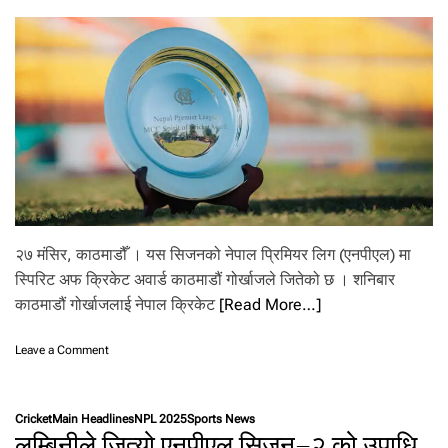
ए
न
पी
ए
ल
ना
इ
ट
’
२७ मंसिर, काठमाडौँ । यस सिजनको नेपाल प्रिमियर लिग (एनपीएल) मा
स्पिरिट अफ क्रिकेट अवार्ड काठमाडौं गोर्खाजले जितेको छ । शनिबार
काठमाडौं गोर्खाजलाई नेपाल क्रिकेट
[Read More…]
o
Leave a Comment
n
ए
न
Cricket
Main Headlines
NPL 2025
Sports News
पी
लुम्बिनीले जित्यो एनपीएल सिजन–२ को उपाधि
ए