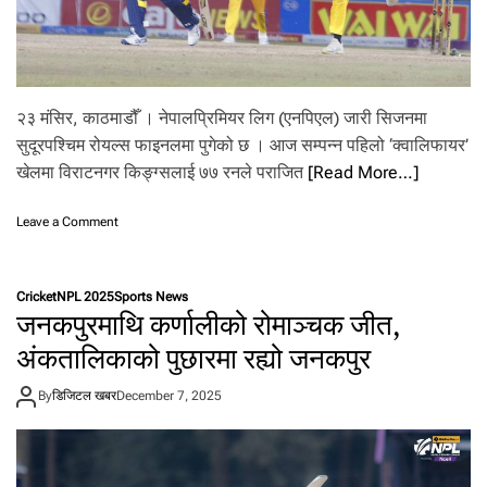
२३ मंसिर, काठमाडौँ । नेपालप्रिमियर लिग (एनपिएल) जारी सिजनमा
सुदूरपश्चिम रोयल्स फाइनलमा पुगेको छ । आज सम्पन्न पहिलो ‘क्वालिफायर’
खेलमा विराटनगर किङ्ग्सलाई ७७ रनले पराजित
[Read More…]
o
Leave a Comment
n
वि
रा
Cricket
NPL 2025
Sports News
ट
जनकपुरमाथि कर्णालीको रोमाञ्चक जीत,
न
ग
अंकतालिकाको पुछारमा रह्यो जनकपुर
र
कि
By
डिजिटल खबर
December 7, 2025
ङ्ग्स
ला
ई
७