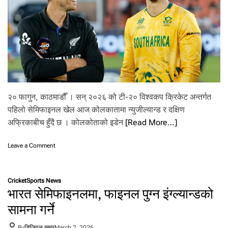
ला
गि
खे
ला
डी
छ
नो
ट
२० फागुन, काठमाडौँ । सन् २०२६ को टी-२० विश्वकप क्रिकेट अन्तर्गत
पहिलो सेमिफाइनल खेल आज कोलकातामा न्युजील्यान्ड र दक्षिण
अफ्रिकाबीच हुँदै छ । कोलकोताको इडेन
[Read More…]
o
Leave a Comment
n
टी
-
Cricket
Sports News
२
भारत सेमिफाइनलमा, फाइनल पुग्न इंग्ल्यान्डको
०
वि
सामना गर्ने
श्व
क
By
डिजिटल खबर
March 2, 2026