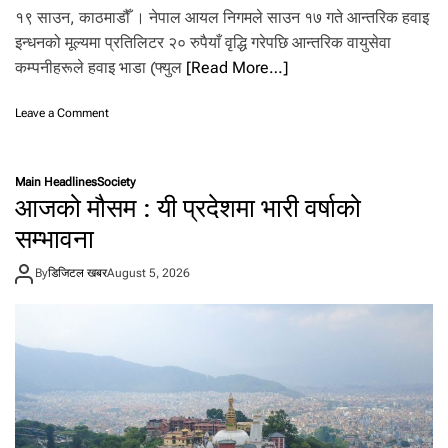
,
१९ साउन, काठमाडौँ । नेपाल आयल निगमले साउन १७ गते आन्तरिक हवाइ
के
इन्धनको मूल्यमा प्रतिलिटर २० रुपैयाँ वृद्धि गरेपछि आन्तरिक वायुसेवा
ही
स
कम्पनीहरूले हवाइ भाडा (फ्युल
[Read More…]
ड
क
o
Leave a Comment
मा
n
रा
ह
ति
वा
गा
Main Headlines
Society
इ
डी
आजको मौसम : यी प्रदेशमा भारी वर्षाको
इ
च
न्ध
सम्भावना
ला
न
उ
को
न
By
डिजिटल खबर
August 5, 2026
मू
न
ल्य
पा
वृ
इ
द्धि
ने
सँ
गै
आ
न्त
रि