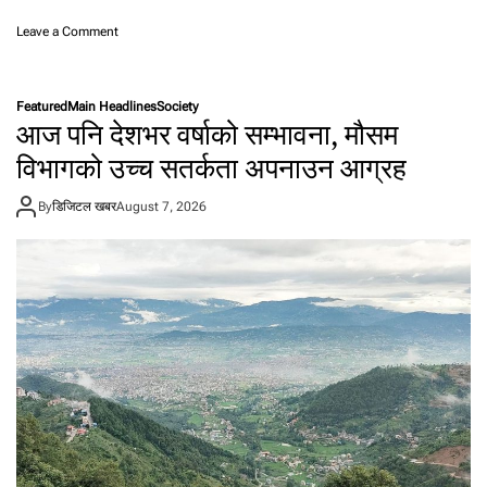
o
Leave a Comment
n
१
५
Featured
Main Headlines
Society
बुँ
आज पनि देशभर वर्षाको सम्भावना, मौसम
दे
मा
विभागको उच्च सतर्कता अपनाउन आग्रह
ग
रा
By
डिजिटल खबर
August 7, 2026
ख्दै
म्या
न
प
वा
र
व्य
व
सा
यी
ले
ग
रे
आ