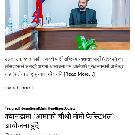
व
,
आ
ज
यी
ती
न
प्र
दे
श
२३ साउन, काठमाडौँ । आफ्नै पार्टी राष्ट्रिय स्वतन्त्र पार्टी (रास्वपा) का
मा
सांसदहरूले संसद्‌मै आफ्नो आलोचना गर्न थालेपछि प्रधानमन्त्री बालेन्द्र
भा
शाह (बालेन) ले शुक्रबार अबेर राति
[Read More…]
री
व
र्षा
o
Leave a Comment
को
n
स
अ
म्भा
बे
व
Featured
International
Main Headlines
Society
र
क्यानडामा ‘आमाको चौथो मोमो फेस्टिभल’
ना
रा
ति
आयोजना हुँदै
प्र
धा