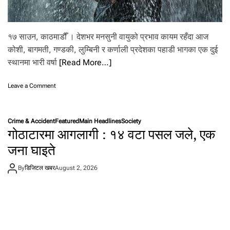
दे
स
ह
१७ साउन, काठमाडौँ । देशभर मनसुनी वायुको प्रभाव कायम रहँदा आज
म
ति
कोशी, बागमती, गण्डकी, लुम्बिनी र कर्णाली प्रदेशका पहाडी भागका एक दुई
स्थानमा भारी वर्षा
[Read More…]
o
Leave a Comment
n
म
न
Crime & Accident
Featured
Main Headlines
Society
सु
गोठाटारमा आगलागी : १४ वटा पसल जले, एक
न
को
जना घाइते
प्र
भा
By
डिजिटल खबर
August 2, 2026
व
का
य
म
,
के