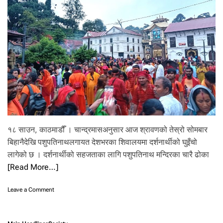
व
का
य
म
,
भा
री
व
र्षा
को
जो
खि
म
र
१८ साउन, काठमाडौँ । चान्द्रमासअनुसार आज श्रावणको तेस्रो सोमबार
हे
बिहानैदेखि पशुपतिनाथलगायत देशभरका शिवालयमा दर्शनार्थीको घुइँचो
का
लागेको छ । दर्शनार्थीको सहजताका लागि पशुपतिनाथ मन्दिरका चारै ढोका
ले
स
[Read More…]
त
र्क
o
Leave a Comment
ता
n
अ
शि
प
वा
ना