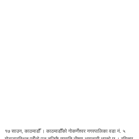
ही
स्था
न
मा
भा
री
व
र्षा
को
स
म्भा
व
ना
१७ साउन, काठमाडौँ । काठमाडौँको गोकर्णेश्वर नगरपालिका वडा नं. ५
गोठाटारस्थित पहेँलो पुल नजिकै गएराति भीषण आगलागी भएको छ । रविन्द्र