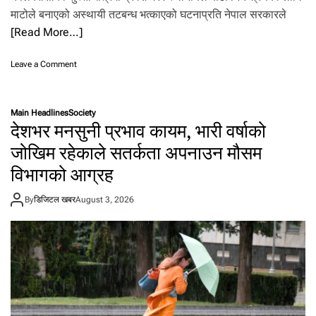
ही
माटोले बनाएको अस्थायी तटबन्ध भत्काएको घटनाप्रति नेपाल सरकारले
स्था
[Read More…]
न
मा
भा
o
Leave a Comment
री
n
व
सु
र्षा
स्ता
Main Headlines
Society
,
मा
देशभर मनसुनी प्रभाव कायम, भारी वर्षाको
सा
त
व
ट
जोखिम रहेकाले सतर्कता अपनाउन मौसम
धा
ब
नी
विभागको आग्रह
न्ध
अ
भ
प
त्का
By
डिजिटल खबर
August 3, 2026
ना
ए
उ
को
न
घ
मौ
ट
स
ना
म
प्र
वि
ति
द्को
ने
आ