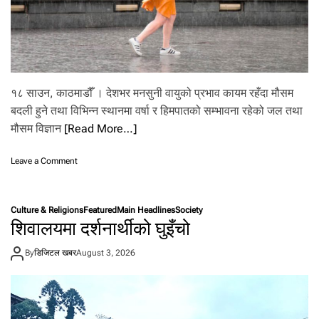
पा
ग्र
ल
ह
ले
भा
र
त
सँ
१८ साउन, काठमाडौँ । देशभर मनसुनी वायुको प्रभाव कायम रहँदा मौसम
ग
बदली हुने तथा विभिन्न स्थानमा वर्षा र हिमपातको सम्भावना रहेको जल तथा
ज
ना
मौसम विज्ञान
[Read More…]
यो
वि
o
Leave a Comment
रो
n
ध
दे
श
Culture & Religions
Featured
Main Headlines
Society
भ
शिवालयमा दर्शनार्थीको घुइँचो
र
म
By
डिजिटल खबर
August 3, 2026
न
सु
नी
प्र
भा