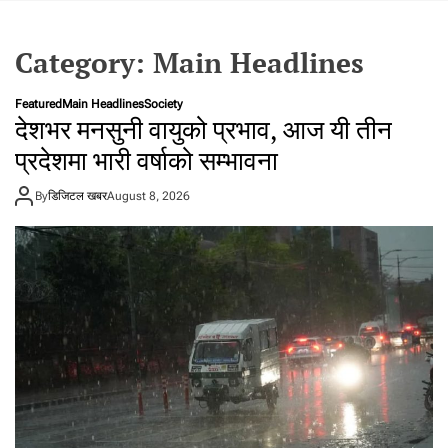
t
a
Category:
Main Headlines
l
f
r
Featured
Main Headlines
Society
देशभर मनसुनी वायुको प्रभाव, आज यी तीन
o
m
प्रदेशमा भारी वर्षाको सम्भावना
N
e
By
डिजिटल खबर
August 8, 2026
p
a
l
i
n
N
e
p
a
l
i