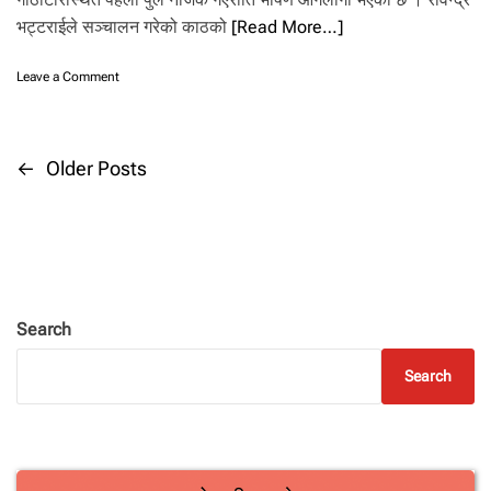
भट्टराईले सञ्चालन गरेको काठको
[Read More…]
o
Leave a Comment
n
गो
ठा
टा
P
←
Older Posts
र
मा
o
आ
ग
s
ला
गी
t
:
१
Search
४
s
व
Search
टा
n
प
स
a
ल
ज