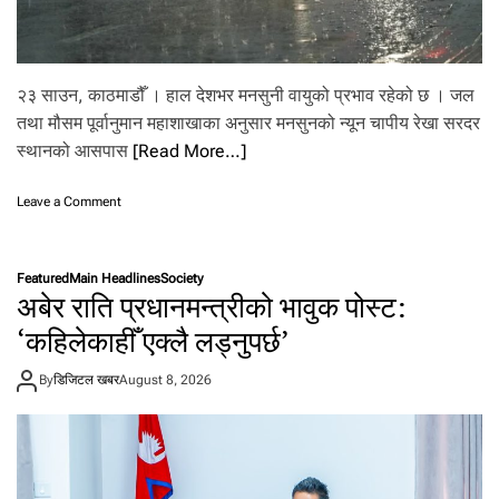
.
२३ साउन, काठमाडौँ । हाल देशभर मनसुनी वायुको प्रभाव रहेको छ । जल
तथा मौसम पूर्वानुमान महाशाखाका अनुसार मनसुनको न्यून चापीय रेखा सरदर
स्थानको आसपास
[Read More…]
o
Leave a Comment
n
दे
श
Featured
Main Headlines
Society
भ
अबेर राति प्रधानमन्त्रीको भावुक पोस्ट:
र
म
‘कहिलेकाहीँ एक्लै लड्नुपर्छ’
न
सु
By
डिजिटल खबर
August 8, 2026
नी
वा
यु
को
प्र
भा