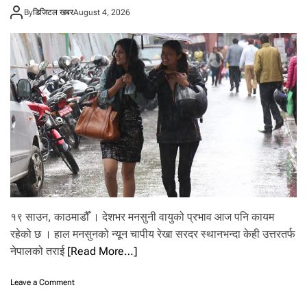
सँ
आ
By
डिजिटल खबर
August 4, 2026
ग
न्त
वा
रि
द
क
वि
वि
वा
वा
द
द
ब
ढ्दै
,
क्यू
आ
र
टी
वि
घ
१९ साउन, काठमाडौँ । देशभर मनसुनी वायुको प्रभाव आज पनि कायम
ट
न
रहेको छ । हाल मनसुनको न्यून चापीय रेखा सरदर स्थानभन्दा केही उत्तरतर्फ
न
नेपालको तराई
[Read More…]
ग
र्न
o
Leave a Comment
अ
n
ध्य