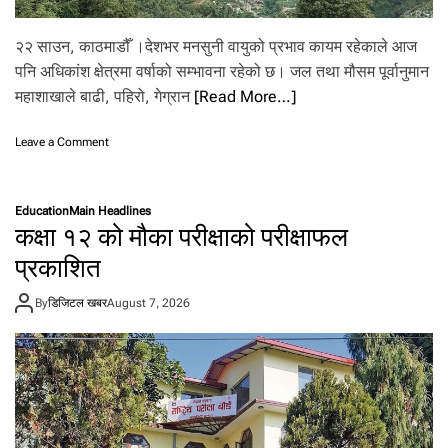
ज
दे
२२ साउन, काठमाडौँ ।देशभर मनसुनी वायुको प्रभाव कायम रहेकाले आज
खि
पनि अधिकांश क्षेत्रमा वर्षाको सम्भावना रहेको छ। जल तथा मौसम पूर्वानुमान
वै
दे
महाशाखाले बाढी, पहिरो, गेग्रान
[Read More…]
शि
क
o
Leave a Comment
रो
n
ज
आ
गा
ज
र
Education
Main Headlines
प
कक्षा १२ को मौका परीक्षाको परीक्षाफल
मा
नि
श्र
दे
प्रकाशित
मि
श
क
भ
प
By
डिजिटल खबर
August 7, 2026
र
ठा
व
उ
र्षा
न
को
ब
स
न्द
म्भा
व
ना