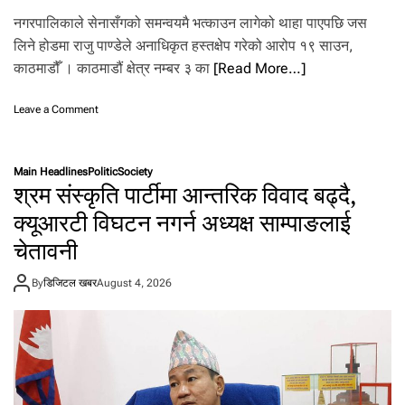
नगरपालिकाले सेनासँगको समन्वयमै भत्काउन लागेको थाहा पाएपछि जस
लिने होडमा राजु पाण्डेले अनाधिकृत हस्तक्षेप गरेको आरोप १९ साउन,
काठमाडौँ । काठमाडौं क्षेत्र नम्बर ३ का
[Read More…]
o
Leave a Comment
n
न
ग
Main Headlines
Politic
Society
र
श्रम संस्कृति पार्टीमा आन्तरिक विवाद बढ्दै,
प्र
ह
क्यूआरटी विघटन नगर्न अध्यक्ष साम्पाङलाई
री
चेतावनी
कै
शै
ली
By
डिजिटल खबर
August 4, 2026
मा
रा
जु
पा
ण्डे
-
गो