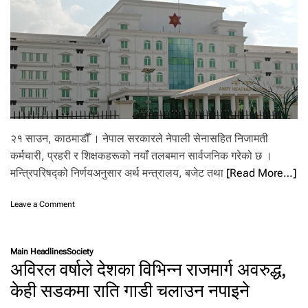
प
री
क्षा
फ
ल
प्र
का
शि
त
२१ साउन, काठमाडौँ । नेपाल सरकारले नेपाली सेनासहित निजामती
कर्मचारी, प्रहरी र शिक्षकहरूको नयाँ तलबमान सार्वजनिक गरेको छ ।
मन्त्रिपरिषद्को निर्णयअनुसार अर्थ मन्त्रालय, बजेट तथा
[Read More…]
o
Leave a Comment
n
से
ना
Main Headlines
Society
को
अविरल वर्षाले देशका विभिन्न राजमार्ग अवरुद्ध,
न
याँ
केही सडकमा राति गाडी चलाउन नपाइने
त