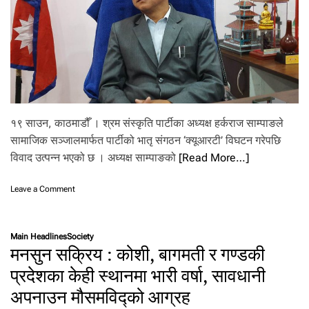
क
र्ण
व
न
को
ज
ग्गा
मा
ज
१९ साउन, काठमाडौँ । श्रम संस्कृति पार्टीका अध्यक्ष हर्कराज साम्पाङले
ब
सामाजिक सञ्जालमार्फत पार्टीको भातृ संगठन ‘क्यूआरटी’ विघटन गरेपछि
र
ज
विवाद उत्पन्न भएको छ । अध्यक्ष साम्पाङको
[Read More…]
स्ती
च
o
Leave a Comment
ला
n
ए
श्र
डो
म
ज
Main Headlines
Society
सं
र
मनसुन सक्रिय : कोशी, बागमती र गण्डकी
स्कृ
,
ति
प्रदेशका केही स्थानमा भारी वर्षा, सावधानी
सै
पा
नि
अपनाउन मौसमविद्को आग्रह
र्टी
क
मा