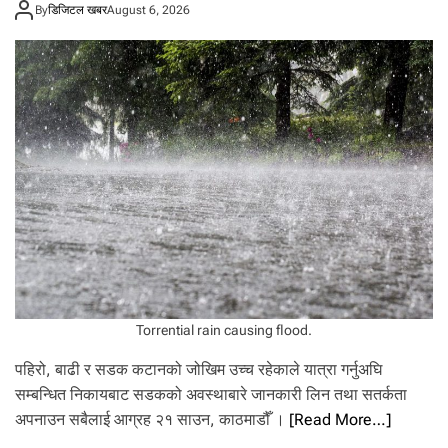
ल
By
डिजिटल खबर
August 6, 2026
ब
मा
न
:
प्र
धा
न
से
ना
प
ति
दे
खि
सि
पा
ही
Torrential rain causing flood.
स
म्म
पहिरो, बाढी र सडक कटानको जोखिम उच्च रहेकाले यात्रा गर्नुअघि
म
सम्बन्धित निकायबाट सडकको अवस्थाबारे जानकारी लिन तथा सतर्कता
हि
अपनाउन सबैलाई आग्रह २१ साउन, काठमाडौँ ।
[Read More…]
ना
मा