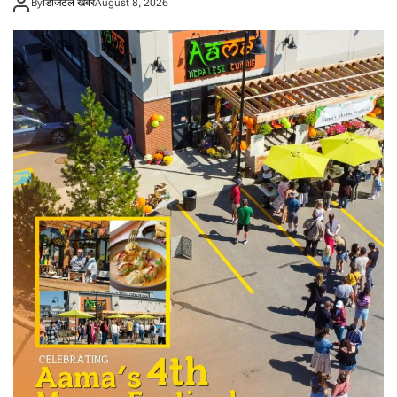
By
डिजिटल खबर
August 8, 2026
न
म
न्त्री
को
भा
वु
क
पो
स्ट
:
‘
क
हि
ले
का
हीँ
ए
क्लै
ल
ड्नु
प
र्छ
’