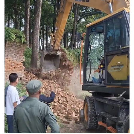
मा
भा
री
व
र्षा
को
स
म्भा
व
ना