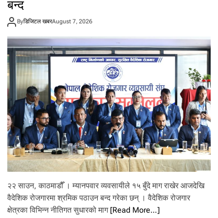
बन्द
मा
को
चौ
By
डिजिटल खबर
August 7, 2026
थो
मो
मो
फे
स्टि
भ
ल
’
आ
यो
ज
ना
हुँ
दै
२२ साउन, काठमाडौँ । म्यानपवार व्यवसायीले १५ बुँदे माग राखेर आजदेखि
वैदेशिक रोजगारमा श्रमिक पठाउन बन्द गरेका छन् । वैदेशिक रोजगार
क्षेत्रका विभिन्न नीतिगत सुधारको माग
[Read More…]