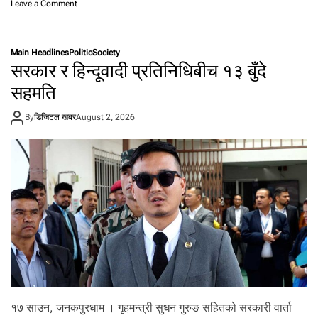
o
Leave a Comment
n
नि
र्म
Main Headlines
Politic
Society
ल
सरकार र हिन्दूवादी प्रतिनिधिबीच १३ बुँदे
पु
र्जा
सहमति
ए
न
By
डिजिटल खबर
August 2, 2026
आ
र
ए
न
का
गौ
र
व
त
था
प्रे
र
णा
का
१७ साउन, जनकपुरधाम । गृहमन्त्री सुधन गुरुङ सहितको सरकारी वार्ता
स्रो