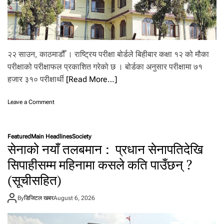
,
मौ
स
म
वि
२२ साउन, काठमाडौँ । राष्ट्रिय परीक्षा बोर्डले बिहीबार कक्षा १२ को मौका
भा
ग
परीक्षाको परीक्षाफल प्रकाशित गरेको छ । बोर्डका अनुसार परीक्षामा ७१
को
हजार ३१० परीक्षार्थी
[Read More…]
उ
च्च
o
Leave a Comment
स
n
त
क
र्क
क्षा
ता
Featured
Main Headlines
Society
१
अ
सेनाको नयाँ तलबमान : प्रधान सेनापतिदेखि
२
प
को
सिपाहीसम्म महिनामा कसले कति पाउँछन् ?
ना
मौ
उ
(सूचीसहित)
का
न
प
आ
री
By
डिजिटल खबर
August 6, 2026
ग्र
क्षा
ह
को