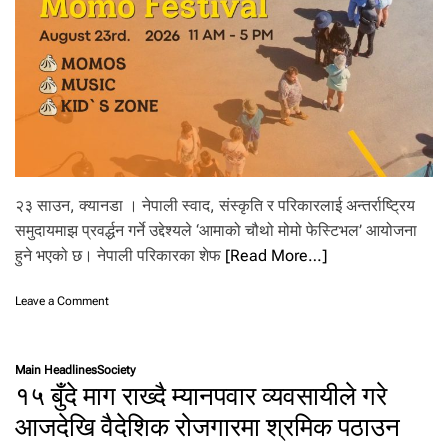
२३ साउन, क्यानडा । नेपाली स्वाद, संस्कृति र परिकारलाई अन्तर्राष्ट्रिय
समुदायमाझ प्रवर्द्धन गर्ने उद्देश्यले ‘आमाको चौथो मोमो फेस्टिभल’ आयोजना
हुने भएको छ। नेपाली परिकारका शेफ
[Read More…]
o
Leave a Comment
n
क्या
न
Main Headlines
Society
डा
१५ बुँदे माग राख्दै म्यानपवार व्यवसायीले गरे
मा
‘
आजदेखि वैदेशिक रोजगारमा श्रमिक पठाउन
आ