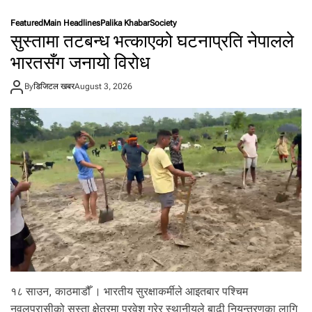
म
क्ष
न
सा
Featured
Main Headlines
Palika Khabar
Society
सु
म्पा
सुस्तामा तटबन्ध भत्काएको घटनाप्रति नेपालले
न
ङ
स
भारतसँग जनायो विरोध
ला
क्रि
ई
य
चे
By
डिजिटल खबर
August 3, 2026
:
ता
को
व
शी
नी
,
बा
ग
म
ती
र
ग
ण्ड
की
प्र
दे
श
१८ साउन, काठमाडौँ । भारतीय सुरक्षाकर्मीले आइतबार पश्चिम
का
के
नवलपरासीको सुस्ता क्षेत्रमा प्रवेश गरेर स्थानीयले बाढी नियन्त्रणका लागि