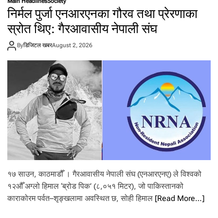
Main Headlines
Society
ल
उ
निर्मल पुर्जा एनआरएनका गौरव तथा प्रेरणाका
य
न
मा
स्रोत थिए: गैरआवासीय नेपाली संघ
मौ
द
स
र्श
म
By
डिजिटल खबर
August 2, 2026
ना
वि
र्थी
भा
को
ग
घु
को
इँ
आ
चो
ग्र
ह
१७ साउन, काठमाडौँ । गैरआवासीय नेपाली संघ (एनआरएनए) ले विश्वको
१२औँ अग्लो हिमाल ‘ब्रोड पिक’ (८,०५१ मिटर), जो पाकिस्तानको
काराकोरम पर्वत–शृङ्खलामा अवस्थित छ, सोही हिमाल
[Read More…]