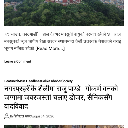
क
उ
डा
न
को
भा
१९ साउन, काठमाडौँ । हाल देशभर मनसुनी वायुको प्रभाव रहेको छ। हाल
डा
ब
मनसुनको न्यून चापीय रेखा सरदर स्थानभन्दा केही उत्तरतर्फ नेपालको तराई
ढ्यो
भूभाग नजिक रहेको
[Read More…]
o
Leave a Comment
n
आ
ज
Featured
Main Headlines
Palika Khabar
Society
को
नगरप्रहरीकै शैलीमा राजु पाण्डे- गोकर्ण वनको
मौ
स
जग्गामा जबरजस्ती चलाए डोजर, सैनिकसँग
म
वादविवाद
:
यी
प्र
By
डिजिटल खबर
August 4, 2026
दे
श