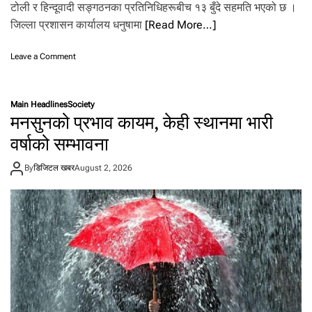
टोली र हिन्दूवादी सङ्गठनका प्रतिनिधिहरूबीच १३ बुँदे सहमति भएको छ ।
त
थि
जिल्ला प्रशासन कार्यालय धनुषामा
[Read More…]
ए
:
o
Leave a Comment
गै
n
र
स
आ
र
वा
Main Headlines
Society
का
सी
मनसुनको प्रभाव कायम, केही स्थानमा भारी
र
य
र
वर्षाको सम्भावना
ने
हि
पा
न्दू
ली
By
डिजिटल खबर
August 2, 2026
वा
सं
दी
घ
प्र
ति
नि
धि
बी
च
१
३
बुँ