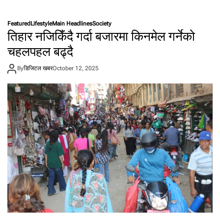
यी
हु
Featured
Lifestyle
Main Headlines
Society
न्
तिहार नजिकिँदै गर्दा बजारमा किनमेल गर्नेको
ति
हा
चहलपहल बढ्दै
र
का
By
डिजिटल खबर
October 12, 2025
गु
ञ्जि
ने
लो
क
प्रि
य
गी
त