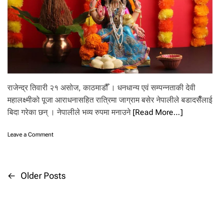
ला
गे
को
बो
सो
अ
ब
क
स
राजेन्द्र तिवारी २१ असोज, काठमाडौँ । धनधान्य एवं सम्पन्नताकी देवी
री
महालक्ष्मीको पूजा आराधनासहित रात्रिमा जाग्राम बसेर नेपालीले बडादसैँलाई
घ
टा
बिदा गरेका छन् । नेपालीले भव्य रुपमा मनाउने
[Read More…]
उ
ने
o
Leave a Comment
?
n
म
हा
ल
P
←
Older Posts
क्ष्मी
को
o
आ
रा
ध