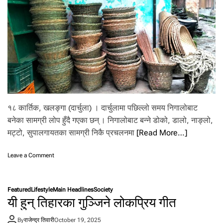
ल
न
ट
बि
स्ट्रो
ले
सि
का
उँ
दै
छ
‘
१८ कार्तिक, खलङ्गा (दार्चुला) । दार्चुलामा पछिल्लो समय निगालोबाट
खा
बनेका सामग्री लोप हुँदै गएका छन् । निगालोबाट बन्ने डोको, डालो, नाङ्लो,
ना
मट्टो, सुपालगायतका सामग्री निकै प्रचलनमा
[Read More…]
को
सं
स्का
o
Leave a Comment
र
n
’
लो
प
Featured
Lifestyle
Main Headlines
Society
हुँ
यी हुन् तिहारका गुञ्जिने लोकप्रिय गीत
दै
नि
By
राजेन्द्र तिवारी
October 19, 2025
गा