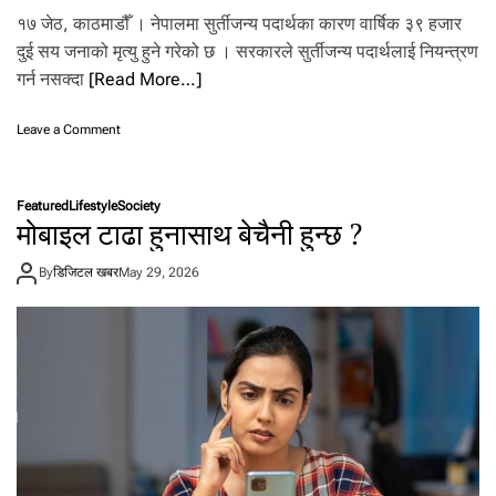
जु
१७ जेठ, काठमाडौँ । नेपालमा सुर्तीजन्य पदार्थका कारण वार्षिक ३९ हजार
ङ
दुई सय जनाको मृत्यु हुने गरेको छ । सरकारले सुर्तीजन्य पदार्थलाई नियन्त्रण
को
ग्रा
गर्न नसक्दा
[Read More…]
मी
ण
o
Leave a Comment
प
n
र्य
नि
ट
को
न
Featured
Lifestyle
Society
टि
मोबाइल टाढा हुनासाथ बेचैनी हुन्छ ?
न
को
By
डिजिटल खबर
May 29, 2026
ल
त
मा
फ
स्दै
यु
वा
पु
स्ता