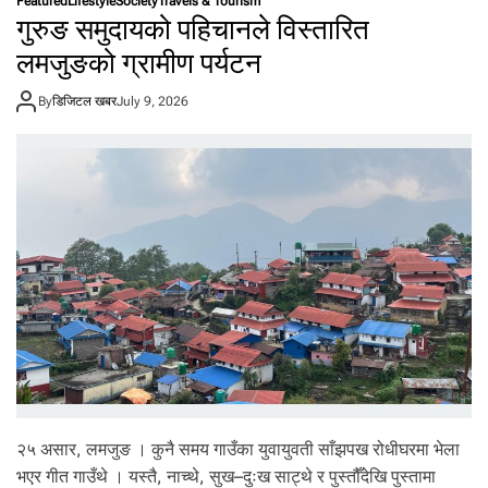
Featured
Lifestyle
Society
Travels & Tourism
स्टे
गुरुङ समुदायको पहिचानले विस्तारित
रो
न
लमजुङको ग्रामीण पर्यटन
क
म
By
डिजिटल खबर
July 9, 2026
हुँ
दा
पु
रु
ष
ह
रू
मा
दे
खि
ने
य
स्ता
हु
न्छ
न्
ल
२५ असार, लमजुङ । कुनै समय गाउँका युवायुवती साँझपख रोधीघरमा भेला
क्ष
भएर गीत गाउँथे । यस्तै, नाच्थे, सुख–दुःख साट्थे र पुस्तौँदेखि पुस्तामा
ण