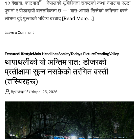
१३ बैशाख, काठमाडौँ । नेपालको भूमिहीनता संकटको कथा नेपालमा एउटा
को
छ
पुरानो र पीडादायी वास्तविकता छ — “बाउ-अमाले सित्तैको जमिनमा बस्ने
,
लोभमा दुई पुस्ताको भविष्य बरबाद
[Read More…]
‘
आ
o
ज
Leave a Comment
n
हा
रा
मी
ज
ब
Featured
Lifestyle
Main Headlines
Society
Todays Picture
Trending
Valley
धा
र्बा
थापाथलीको यो अन्तिम रात: डोजरको
नी
द
को
भ
प्रतीक्षामा सुत्न नसकेको तरंगित बस्ती
सि
यौँ
(तस्बिरहरू)
त्तै
,
ज
भो
मि
लि
By
राजेन्द्र तिवारी
April 25, 2026
न
छो
को
रा
लो
छो
भ
री
ले
ले
दु
सु
ई
ख
पु
पा