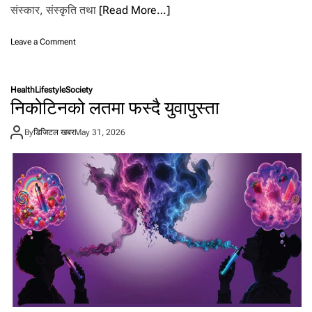
संस्कार, संस्कृति तथा
[Read More…]
o
Leave a Comment
n
गु
रु
Health
Lifestyle
Society
ङ
निकोटिनको लतमा फस्दै युवापुस्ता
स
मु
By
डिजिटल खबर
May 31, 2026
दा
य
को
प
हि
चा
न
ले
वि
स्ता
रि
त
ल
म