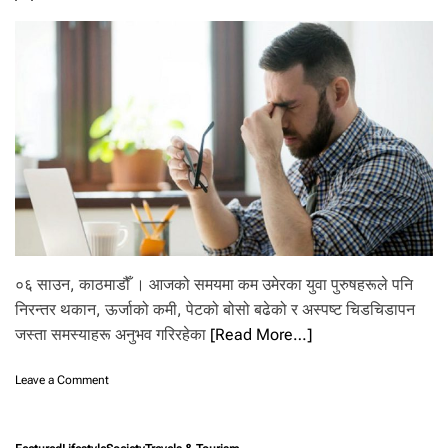
प
नि
३
०
को
दे
खि
न
खा
नु
स्
यी
सु
प
र
०६ साउन, काठमाडौँ । आजको समयमा कम उमेरका युवा पुरुषहरूले पनि
फु
ड
निरन्तर थकान, ऊर्जाको कमी, पेटको बोसो बढेको र अस्पष्ट चिडचिडापन
जस्ता समस्याहरू अनुभव गरिरहेका
[Read More…]
o
Leave a Comment
n
टे
स्टो