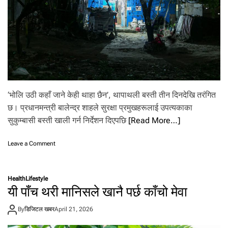
स्ता
ऊ
को
न्
भ
’
वि
ष्य
ब
र
बा
द
‘भोलि उठी कहाँ जाने केही थाहा छैन’, थापाथली बस्ती तीन दिनदेखि तरंगित
!
छ। प्रधानमन्त्री बालेन्द्र शाहले सुरक्षा प्रमुखहरूलाई उपत्यकाका
सुकुम्बासी बस्ती खाली गर्न निर्देशन दिएपछि
[Read More…]
o
Leave a Comment
n
था
पा
Health
Lifestyle
थ
यी पाँच थरी मानिसले खानै पर्छ काँचो मेवा
ली
को
By
डिजिटल खबर
April 21, 2026
यो
अ