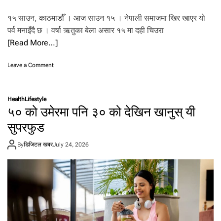
.
१५ साउन, काठमाडौँ । आज साउन १५ । नेपाली समाजमा खिर खाएर यो
पर्व मनाइँदै छ । वर्षा ऋतुका बेला असार १५ मा दही चिउरा
[Read More…]
o
Leave a Comment
n
आ
ज
Health
Lifestyle
सा
५० को उमेरमा पनि ३० को देखिन खानुस् यी
उ
न
सुपरफुड
१
५
By
डिजिटल खबर
July 24, 2026
,
खी
र
खा
ए
र
म
ना