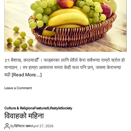
चै
नी
हु
न्छ
?
३१ बैशाख, काठमाडौँ । फाइबरका लागि धेरैले केरा सबैभन्दा राम्रो स्रोत हो
मान्दछन् । तर हाम्रा आसपास यस्ता केही फल पनि छन्, जसमा केराभन्दा
बढी
[Read More…]
o
Leave a Comment
n
के
रा
Culture & Religions
Featured
Lifestyle
Society
मा
विवाहको महिना
भ
न्दा
By
डिजिटल खबर
April 27, 2026
धे