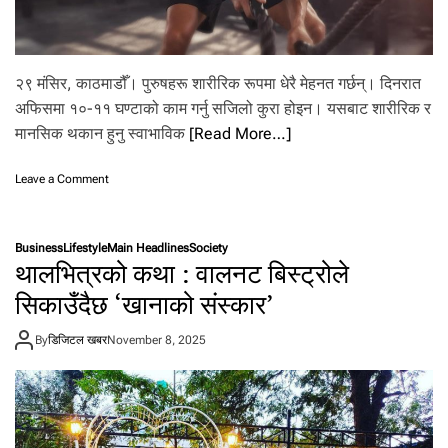
प
र्छ
व्या
या
म
२९ मंसिर, काठमाडौँ। पुरुषहरू शारीरिक रूपमा धेरै मेहनत गर्छन्। दिनरात
?
अफिसमा १०-११ घण्टाको काम गर्नु सजिलो कुरा होइन। यसबाट शारीरिक र
मानसिक थकान हुनु स्वाभाविक
[Read More…]
o
Leave a Comment
n
पु
रु
Business
Lifestyle
Main Headlines
Society
ष
थालभित्रको कथा : वालनट बिस्ट्रोले
का
ला
सिकाउँदैछ ‘खानाको संस्कार’
गि
पाँ
By
डिजिटल खबर
November 8, 2025
च
सु
प
र
फु
ड