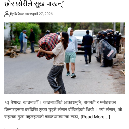
छोराछोरीले सुख पाऊन्’
ना
By
डिजिटल खबर
April 27, 2026
१३ बैशाख, काठमाडौँ । काठमाडौँको आकाशमुनि, बागमती र मनोहराका
किनारहरूमा वर्षौँदेखि एउटा छुट्टै संसार बाँचिरहेको थियो । त्यो संसार, जो
सहरका ठुला महलहरूको चमकधमकभन्दा टाढा,
[Read More…]