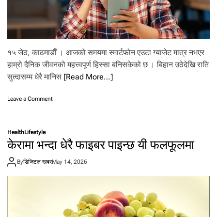
१५ जेठ, काठमाडाैँ । आजको समयमा स्मार्टफोन एउटा ग्याजेट मात्र नभएर
हाम्रो दैनिक जीवनको महत्त्वपूर्ण हिस्सा बनिसकेको छ । बिहान उठेदेखि राति
सुत्दासम्म धेरै मानिस
[Read More…]
o
Leave a Comment
n
मो
बा
Health
Lifestyle
इ
केरामा भन्दा धेरै फाइबर पाइन्छ यी फलफूलमा
ल
टा
By
डिजिटल खबर
May 14, 2026
ढा
हु
ना
सा
थ
बे