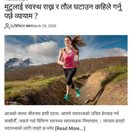
च
मुटुलाई स्वस्थ राख्न र तौल घटाउन कहिले गर्नु
स्ती
थ
(
री
पर्छ व्यायाम ?
त
मा
स्बि
नि
र
By
डिजिटल खबर
March 29, 2026
स
ह
ले
रू
खा
)
नै
प
र्छ
काँ
चो
मे
वा
आजको व्यस्त जीवनमा हामी प्रायः आफ्नो स्वास्थ्यको उचित हेरचाह गर्न
सक्दैनौँ, जसले गर्दा विभिन्न स्वास्थ्य समस्याहरू निम्तन्छन् । व्यायाम हाम्रो
स्वास्थ्यको लागि राम्रो छ भनेर
[Read More…]