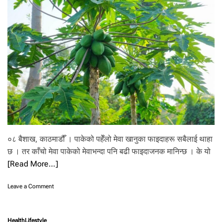
न्ति
म
रा
त
:
डो
ज
र
को
प्र
ती
क्षा
मा
सु
त्न
०८ बैशाख, काठमाडौँ । पाकेको पहेँलो मेवा खानुका फाइदाहरू सबैलाई थाहा
न
छ । तर काँचो मेवा पाकेको मेवाभन्दा पनि बढी फाइदाजनक मानिन्छ । के यो
स
के
[Read More…]
को
त
o
Leave a Comment
रं
n
गि
यी
त
पाँ
ब
Health
Lifestyle