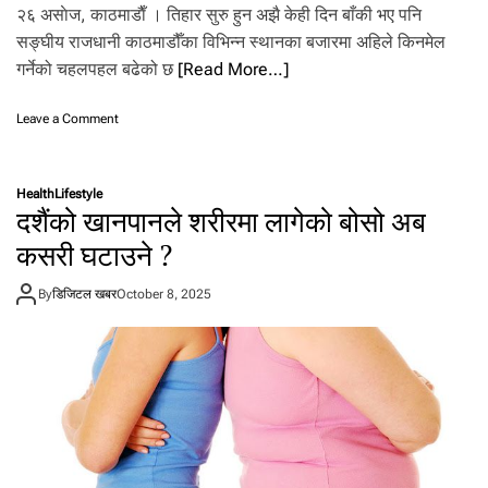
२६ असाेज, काठमाडाैँ । तिहार सुरु हुन अझै केही दिन बाँकी भए पनि
सङ्घीय राजधानी काठमाडौँका विभिन्न स्थानका बजारमा अहिले किनमेल
गर्नेको चहलपहल बढेको छ
[Read More…]
o
Leave a Comment
n
ति
हा
Health
Lifestyle
र
दशैंको खानपानले शरीरमा लागेको बोसो अब
न
जि
कसरी घटाउने ?
किँ
दै
By
डिजिटल खबर
October 8, 2025
ग
र्दा
ब
जा
र
मा
कि
न
मे