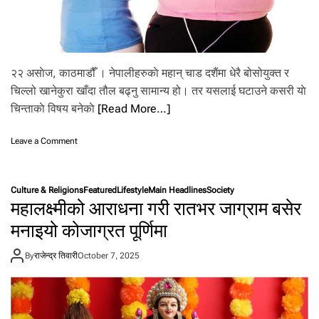
ल
ग
र्ने
को
च
ह
२२ असाेज, काठमाडौँ । नेपालीहरुकाे महान् चाड दशैंमा धेरै बोसोयुक्त र
ल
चिल्लो खानेकुरा खाँदा तौल बढ्नु सामान्य हो। तर यसलाई घटाउने कसरी याे
प
चिन्ताकाे विषय बनेकाे
[Read More…]
ह
ल
ब
o
Leave a Comment
ढ्दै
n
द
शैं
Culture & Religions
Featured
Lifestyle
Main Headlines
Society
को
महालक्ष्मीको आराधना गरी रातभर जाग्राम बसेर
खा
न
मनाइयो कोजाग्रत पूर्णिमा
पा
न
By
राजेन्द्र तिवारी
October 7, 2025
ले
श
री
र
मा