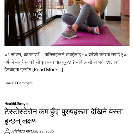
ईँ
दै
०८ साउन, काठमाडौँ । मानिसहरूले तपाईंलाई ५० वर्षको उमेरमा तपाईं ३०
वर्षको मात्रै भएको सोचून् भन्ने चाहनुहुन्छ ? यदि त्यसो हो भने, छालाको
हेरचाहमा प्रयोग
[Read More…]
o
Leave a Comment
n
५
०
Health
Lifestyle
को
टेस्टोस्टेरोन कम हुँदा पुरुषहरूमा देखिने यस्ता
उ
मे
हुन्छन् लक्षण
र
मा
By
डिजिटल खबर
July 22, 2026