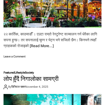
:
स्ट्या
मि
ना
र
ऊ
र्जा
२२ कार्तिक, काठमाडौँ । एउटा राम्रो रेस्टुरेण्ट सञ्चालन गर्न धेरैका लागि
ब
ढा
सपना हुन्छ। तर सपनालाई चुम्न र भेट्न भने सजिलो छैन। किनभने त्यहाँ
उँ
ग्राहकको रोजाइको
[Read More…]
छ
o
Leave a Comment
n
था
ल
Featured
Lifestyle
Society
भि
लोप हुँदै निगालोका सामग्री
त्र
को
By
डिजिटल खबर
November 4, 2025
क
था
:
वा