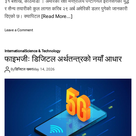
३१ बैशाख, काठमाडौँ । अमेरिकी रक्षा मन्त्रालय पेन्टागनले इरानसँगको युद्ध
र सैन्य तयारीको कुल लागत करिब २९ अर्ब अमेरिकी डलर पुगेको जानकारी
दिएको छ। क्यापिटल
[Read More…]
o
Leave a Comment
n
इ
रा
International
Science & Technology
न
फाइभजीः डिजिटल अर्थतन्त्रको नयाँ आधार
सँ
ग
By
डिजिटल खबर
May 14, 2026
को
यु
द्ध
मा
अ
मे
रि
का
को
ख
र्च
२