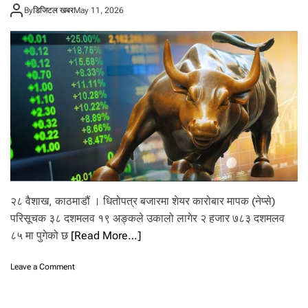
आ
By
डिजिटल खबर
May 11, 2026
जै
सा
र्व
ज
नि
क
हु
ने
,
बो
ला
इ
यो
बो
२८ वैशाख, काठमाडौं । धितोपत्र बजारमा शेयर कारोबार मापक (नेप्से)
र्ड
परिसूचक ३८ दशमलव १९ अङ्कले उकालो लागेर २ हजार ७८३ दशमलव
बै
ठ
८५ मा पुगेको छ
[Read More…]
क
o
Leave a Comment
n
नी
ति