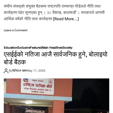
द्या
र्थी
संघीय संसद्को संयुक्त बैठकमा राष्ट्रपति रामचन्द्र पौडेलले नीति तथा
उ
कार्यक्रम पढेर सुनाएका हुन् । २८ वैशाख, काठमाडौं । सरकारले आगामी
त्ती
आर्थिक वर्षको नीति तथा कार्यक्रम
[Read More…]
र्ण
o
Leave a Comment
n
य
स्तो
Education
Exclusive
Featured
Main Headlines
Society
छ
एसईईको नतिजा आजै सार्वजनिक हुने, बोलाइयो
आ
गा
बोर्ड बैठक
मी
आ
By
डिजिटल खबर
May 11, 2026
र्थि
क
व
र्ष
को
नी
ति
त
था