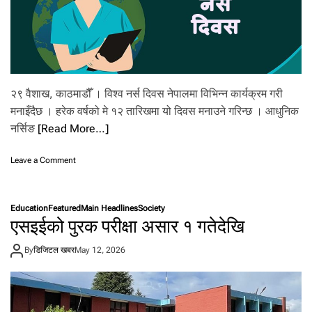
बि
हि
वा
र
को
रा
शि
२९ वैशाख, काठमाडौँ । विश्व नर्स दिवस नेपालमा विभिन्न कार्यक्रम गरी
फ
ल
मनाइँदैछ । हरेक वर्षको मे १२ तारिखमा यो दिवस मनाउने गरिन्छ । आधुनिक
नर्सिङ
[Read More…]
o
Leave a Comment
n
आ
ज
Education
Featured
Main Headlines
Society
वि
एसइईको पुरक परीक्षा असार १ गतेदेखि
श्व
न
By
डिजिटल खबर
May 12, 2026
र्स
दि
व
स
म