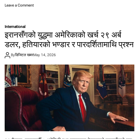
o
Leave a Comment
n
खे
र
International
को
इरानसँगको युद्धमा अमेरिकाको खर्च २९ अर्ब
स्व
र
डलर, हतियारको भण्डार र पारदर्शितामाथि प्रश्न
मा
‘
By
डिजिटल खबर
May 14, 2026
आ
इ
ए
म
जि
त
ब
हा
दु
र
’