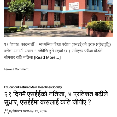
ना
इँ
दै
२९ वैशाख, काठमाडौँ । माध्यमिक शिक्षा परीक्षा (एसइई)को पूरक (ग्रेडवृद्धि)
परीक्षा आगामी असार १ गतेदेखि हुने भएको छ । राष्ट्रिय परीक्षा बोर्डले
सोमबार राति नतिजा
[Read More…]
o
Leave a Comment
n
ए
स
Education
Featured
Main Headlines
Society
इ
२९ दिनमै एसईईको नतिजा, ४ प्रतिशत बढीले
ई
को
सुधार, एसईईमा कसलाई कति जीपीए ?
पु
र
By
डिजिटल खबर
May 12, 2026
क