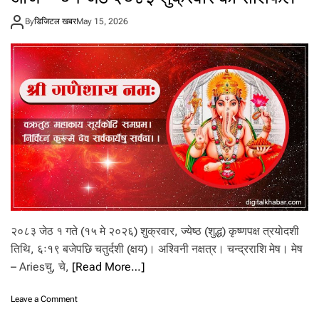
ए
By
डिजिटल खबर
May 15, 2026
ट
ह
रा
आ
फैँ
ब
ना
उँ
छु
’
२०८३ जेठ १ गते (१५ मे २०२६) शुक्रवार, ज्येष्ठ (शुद्ध) कृष्णपक्ष त्रयाेदशी
तिथि, ६ः१९ बजेपछि चतुर्दशी (क्षय)। अश्विनी नक्षत्र। चन्द्रराशि मेष। मेष
– Ariesचु, चे,
[Read More…]
o
Leave a Comment
n