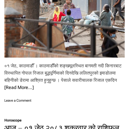
बा
इ
ल
पू
र्वा
धा
र
वि
भा
ग
को
०१ जेठ, काठमाडौँ । काठमाडौँको शङ्खमूलस्थित बागमती नदी किनारबाट
ने
तृ
विस्थापित गोपाल रिजाल बुद्धपूर्णिमाको दिनदेखि ललितपुरको इमाडोलमा
त्व
बहिनीको डेरामा आश्रित हुनुहुन्छ । पेसाले सवारीचालक रिजाल एकदिन
का
[Read More…]
ला
गि
न
o
Leave a Comment
याँ
n
प्र
‘
मु
ज
ख
Horoscope
ग्गा
आज – ०१ जेठ २०८३ शुक्रवार को राशिफल
पा