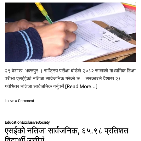
प
री
क्षा
अ
सा
र
१
ग
ते
दे
खि
२९ वैशाख, भक्तपुर । राष्ट्रिय परीक्षा बोर्डले २०८२ सालको माध्यमिक शिक्षा
परीक्षा एसईईको नतिजा सार्वजनिक गरेको छ । सरकारले वैशाख २९
गतेभित्र नतिजा सार्वजनिक गर्नुपर्ने
[Read More…]
o
Leave a Comment
n
२
९
Education
Exclusive
Society
दि
एसईको नतिजा सार्वजनिक, ६५.९८ प्रतिशत
न
मै
विद्यार्थी उत्तीर्ण