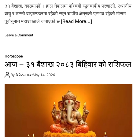
३१ बैशाख, काठमाडौँ । हाल नेपालमा पश्चिमी न्यूनचापीय प्रणाली, स्थानीय
वायु र तल्लो वायूमण्डलमा रहेको न्यून चापीय क्षेत्रको प्रभाव रहेको मौसम
पूर्वानुमान महाशाखाले जनाएको छ
[Read More…]
o
Leave a Comment
n
ती
न
Horoscope
मौ
आज – ३१ बैशाख २०८३ बिहिवार को राशिफल
स
मी
By
डिजिटल खबर
May 14, 2026
प्र
णा
ली
को
अ
स
र
:
आ
ज
यी