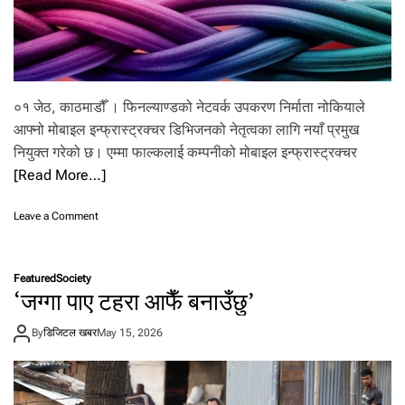
न
र्नि
र्मा
ण
ग
रिँ
०१ जेठ, काठमाडौँ । फिनल्याण्डको नेटवर्क उपकरण निर्माता नोकियाले
दै
आफ्नो मोबाइल इन्फ्रास्ट्रक्चर डिभिजनको नेतृत्वका लागि नयाँ प्रमुख
नियुक्त गरेको छ। एम्मा फाल्कलाई कम्पनीको मोबाइल इन्फ्रास्ट्रक्चर
[Read More…]
o
Leave a Comment
n
नो
कि
Featured
Society
या
‘जग्गा पाए टहरा आफैँ बनाउँछु’
ले
नि
By
डिजिटल खबर
May 15, 2026
यु
क्त
ग
र्यो
मो