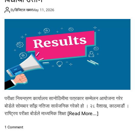
ए
स
By
डिजिटल खबर
May 11, 2026
ई
ई
को
न
ति
जा
,
४
प्र
ति
श
त
ब
ढी
ले
परीक्षा नियन्त्रण कार्यालय सानोठिमीमा पत्रकार सम्मेलन आयोजना गरेर
सु
धा
बोर्डले सोमबार साँझ नतिजा सार्वजनिक गरेको हो । २८ वैशाख, काठमाडौं ।
र
राष्ट्रिय परीक्षा बोर्डले माध्यमिक शिक्षा
[Read More…]
,
ए
o
स
1 Comment
n
ई