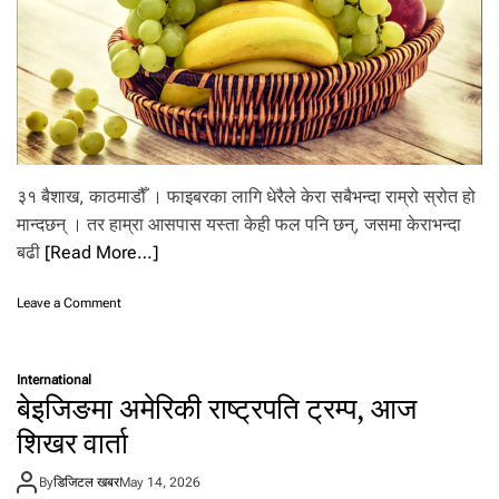
न
श्न
याँ
आ
धा
र
३१ बैशाख, काठमाडौँ । फाइबरका लागि धेरैले केरा सबैभन्दा राम्रो स्रोत हो
मान्दछन् । तर हाम्रा आसपास यस्ता केही फल पनि छन्, जसमा केराभन्दा
बढी
[Read More…]
o
Leave a Comment
n
के
रा
International
मा
बेइजिङमा अमेरिकी राष्ट्रपति ट्रम्प, आज
भ
न्दा
शिखर वार्ता
धे
रै
By
डिजिटल खबर
May 14, 2026
फा