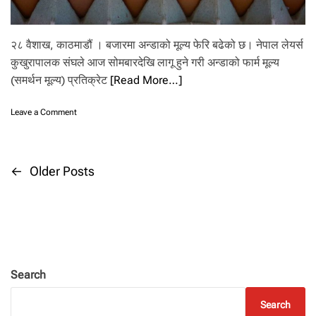
‘
अ
टो
२८ वैशाख, काठमाडौं । बजारमा अन्डाको मूल्य फेरि बढेको छ। नेपाल लेयर्स
मे
कुखुरापालक संघले आज सोमबारदेखि लागू हुने गरी अन्डाको फार्म मूल्य
टि
(समर्थन मूल्य) प्रतिक्रेट
[Read More…]
क
’
प्र
o
Leave a Comment
वि
n
धि
अ
बा
न्डा
ट
को
P
←
Older Posts
न
मू
र्स
ल्य
o
री
फे
मा
रि
सिँ
s
ब
चा
ढ्यो
इ
t
,
अ
Search
ब
s
प्र
Search
ति