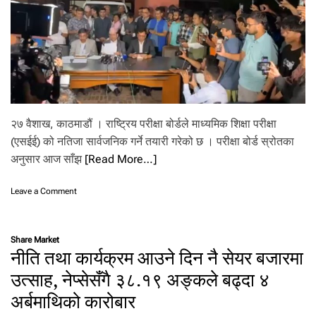
का
र्य
क्र
म
(
पू
र्ण
पा
ठ
२७ वैशाख, काठमाडौं । राष्ट्रिय परीक्षा बोर्डले माध्यमिक शिक्षा परीक्षा
)
(एसईई) को नतिजा सार्वजनिक गर्ने तयारी गरेको छ । परीक्षा बोर्ड स्रोतका
अनुसार आज साँझ
[Read More…]
o
Leave a Comment
n
ए
स
Share Market
ई
नीति तथा कार्यक्रम आउने दिन नै सेयर बजारमा
ई
को
उत्साह, नेप्सेसँगै ३८.१९ अङ्कले बढ्दा ४
न
अर्बमाथिको कारोबार
ति
जा