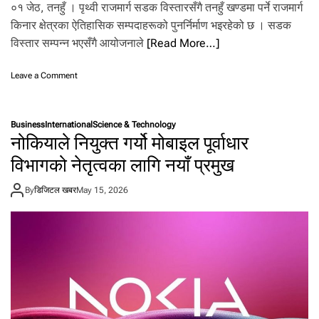
.
०१ जेठ, तनहुँ । पृथ्वी राजमार्ग सडक विस्तारसँगै तनहुँ खण्डमा पर्ने राजमार्ग
किनार क्षेत्रका ऐतिहासिक सम्पदाहरूको पुनर्निर्माण भइरहेको छ । सडक
विस्तार सम्पन्न भएसँगै आयोजनाले
[Read More…]
o
Leave a Comment
n
पृ
थ्वी
Business
International
Science & Technology
रा
नोकियाले नियुक्त गर्यो मोबाइल पूर्वाधार
ज
मा
विभागको नेतृत्वका लागि नयाँ प्रमुख
र्ग
का
By
डिजिटल खबर
May 15, 2026
ऐ
ति
हा
सि
क
स
म्प
दा
को
पु