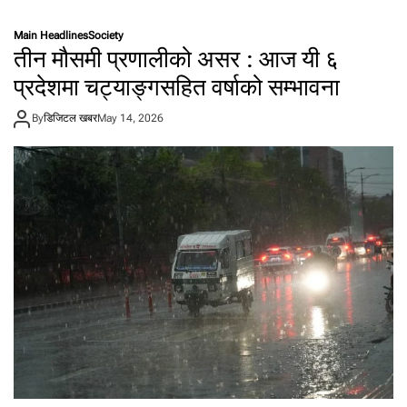
बे
इ
Main Headlines
Society
जि
तीन मौसमी प्रणालीको असर : आज यी ६
ङ
मा
प्रदेशमा चट्याङ्गसहित वर्षाको सम्भावना
अ
मे
By
डिजिटल खबर
May 14, 2026
रि
की
रा
ष्ट्र
प
ति
ट्र
म्प
,
आ
ज
शि
ख
र
वा
र्ता