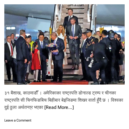
इ
ब
र
पा
इ
न्छ
यी
फ
ल
फू
ल
मा
३१ बैशाख, काठमाडौँ । अमेरिकाका राष्ट्रपति डोनाल्ड ट्रम्प र चीनका
राष्ट्रपति सी चिनफिङबिच बिहीबार बेइजिङमा शिखर वार्ता हुँदै छ । विश्वका
दुई ठुला अर्थतन्त्र भएका
[Read More…]
o
Leave a Comment
n