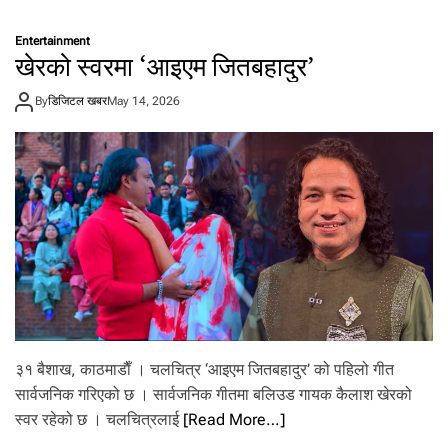
आ
ज
Entertainment
–
खेरको स्वरमा ‘आइएम जितबहादुर’
०
१
By
डिजिटल खबर
May 14, 2026
जे
ठ
२
०
८
३
शु
क्र
वा
र
को
रा
शि
फ
३१ बैशाख, काठमाडाैँ । चलचित्र ‘आइएम जितबहादुर’ को पहिलो गीत
ल
सार्वजनिक गरिएको छ । सार्वजनिक गीतमा बलिउड गायक कैलाश खेरको
स्वर रहेको छ । चलचित्रलाई
[Read More…]