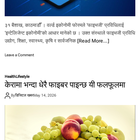
९
अ
र्ब
ड
३१ बैशाख, काठमाडौँ । वर्ल्ड इकोनोमी फोरमले ‘फाइभजी’ प्रविधिलाई
ल
‘इन्टेलिजेन्ट इकोनोमी’को आधार मानेको छ । उक्त संस्थाले फाइभजी प्रविधि
र
,
उद्योग, शिक्षा, स्वास्थ्य, कृषि र सार्वजनिक
[Read More…]
ह
ति
o
Leave a Comment
या
n
र
फा
को
इ
भ
Health
Lifestyle
भ
ण्डा
केरामा भन्दा धेरै फाइबर पाइन्छ यी फलफूलमा
जीः
र
डि
र
By
डिजिटल खबर
May 14, 2026
जि
पा
ट
र
ल
द
अ
र्शि
र्थ
ता
त
मा
न्त्र
थि
को
प्र