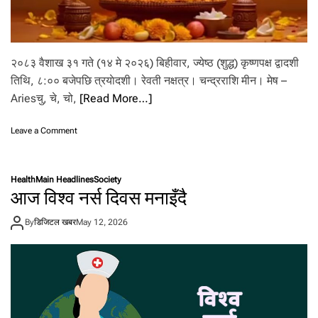
६
प्र
दे
श
मा
२०८३ वैशाख ३१ गते (१४ मे २०२६) बिहीवार, ज्येष्ठ (शुद्ध) कृष्णपक्ष द्वादशी
च
तिथि, ८:०० बजेपछि त्रयाेदशी। रेवती नक्षत्र। चन्द्रराशि मीन। मेष –
ट्या
Ariesचु, चे, चो,
[Read More…]
ङ्ग
स
हि
o
Leave a Comment
त
n
व
आ
र्षा
ज
Health
Main Headlines
Society
को
–
आज विश्व नर्स दिवस मनाइँदै
स
३
म्भा
१
व
By
डिजिटल खबर
May 12, 2026
बै
ना
शा
ख
२
०
८
३