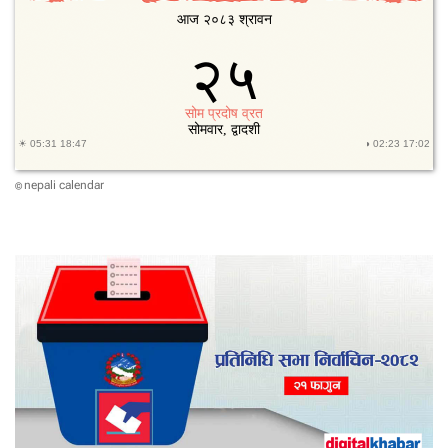
क्रे
ट
क
ति
पु
ग्याे
?
nepali calendar
©