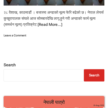
.
२८ वैशाख, काठमाडौं । बजारमा अन्डाको मूल्य फेरि बढेको छ। नेपाल लेयर्स
कुखुरापालक संघले आज सोमबारदेखि लागू हुने गरी अन्डाको फार्म मूल्य
(समर्थन मूल्य) प्रतिक्रेट
[Read More…]
o
Leave a Comment
n
अ
न्डा
को
मू
ल्य
Search
फे
रि
Search
ब
ढ्यो
,
अ
ब
प्र
ति