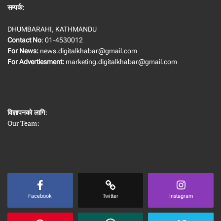
सम्पर्क:
DHUMBARAHI, KATHMANDU
Contact No
: 01-4530012
For News:
news.digitalkhabar@gmail.com
For Advertiesment:
marketing.digitalkhabar@gmail.com
विज्ञापनको लागि
:
Our Team:
Facebook
Twitter
Instagram