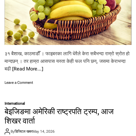
न
श्न
याँ
आ
धा
र
३१ बैशाख, काठमाडौँ । फाइबरका लागि धेरैले केरा सबैभन्दा राम्रो स्रोत हो
मान्दछन् । तर हाम्रा आसपास यस्ता केही फल पनि छन्, जसमा केराभन्दा
बढी
[Read More…]
o
Leave a Comment
n
के
रा
International
मा
बेइजिङमा अमेरिकी राष्ट्रपति ट्रम्प, आज
भ
न्दा
शिखर वार्ता
धे
रै
By
डिजिटल खबर
May 14, 2026
फा