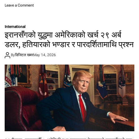
o
Leave a Comment
n
खे
र
International
को
इरानसँगको युद्धमा अमेरिकाको खर्च २९ अर्ब
स्व
र
डलर, हतियारको भण्डार र पारदर्शितामाथि प्रश्न
मा
‘
By
डिजिटल खबर
May 14, 2026
आ
इ
ए
म
जि
त
ब
हा
दु
र
’