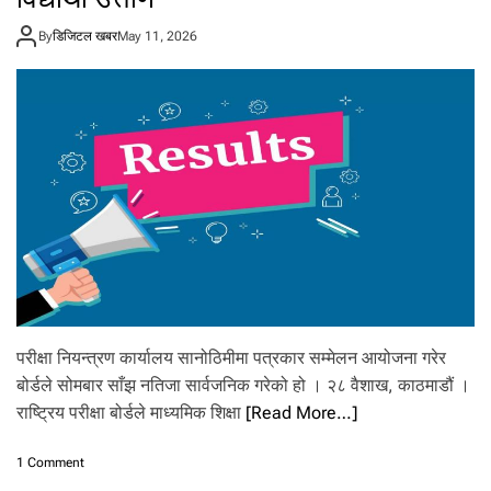
ए
स
By
डिजिटल खबर
May 11, 2026
ई
ई
को
न
ति
जा
,
४
प्र
ति
श
त
ब
ढी
ले
परीक्षा नियन्त्रण कार्यालय सानोठिमीमा पत्रकार सम्मेलन आयोजना गरेर
सु
धा
बोर्डले सोमबार साँझ नतिजा सार्वजनिक गरेको हो । २८ वैशाख, काठमाडौं ।
र
राष्ट्रिय परीक्षा बोर्डले माध्यमिक शिक्षा
[Read More…]
,
ए
o
स
1 Comment
n
ई