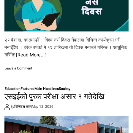
बि
हि
वा
र
को
रा
शि
२९ वैशाख, काठमाडौँ । विश्व नर्स दिवस नेपालमा विभिन्न कार्यक्रम गरी
फ
ल
मनाइँदैछ । हरेक वर्षको मे १२ तारिखमा यो दिवस मनाउने गरिन्छ । आधुनिक
नर्सिङ
[Read More…]
o
Leave a Comment
n
आ
ज
Education
Featured
Main Headlines
Society
वि
एसइईको पुरक परीक्षा असार १ गतेदेखि
श्व
न
By
डिजिटल खबर
May 12, 2026
र्स
दि
व
स
म