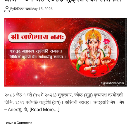
ए
By
डिजिटल खबर
May 15, 2026
ट
ह
रा
आ
फैँ
ब
ना
उँ
छु
’
२०८३ जेठ १ गते (१५ मे २०२६) शुक्रवार, ज्येष्ठ (शुद्ध) कृष्णपक्ष त्रयाेदशी
तिथि, ६ः१९ बजेपछि चतुर्दशी (क्षय)। अश्विनी नक्षत्र। चन्द्रराशि मेष। मेष
– Ariesचु, चे,
[Read More…]
o
Leave a Comment
n