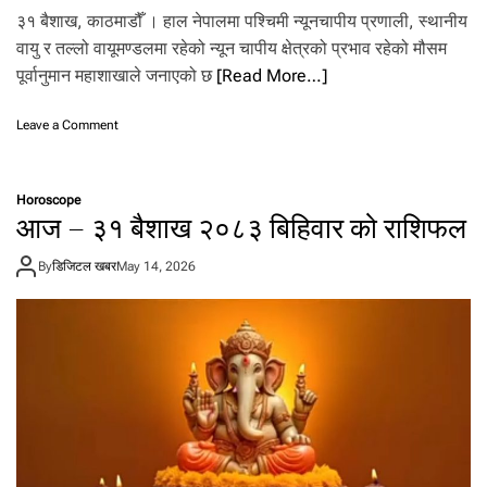
३१ बैशाख, काठमाडौँ । हाल नेपालमा पश्चिमी न्यूनचापीय प्रणाली, स्थानीय
वायु र तल्लो वायूमण्डलमा रहेको न्यून चापीय क्षेत्रको प्रभाव रहेको मौसम
पूर्वानुमान महाशाखाले जनाएको छ
[Read More…]
o
Leave a Comment
n
ती
न
Horoscope
मौ
आज – ३१ बैशाख २०८३ बिहिवार को राशिफल
स
मी
By
डिजिटल खबर
May 14, 2026
प्र
णा
ली
को
अ
स
र
:
आ
ज
यी