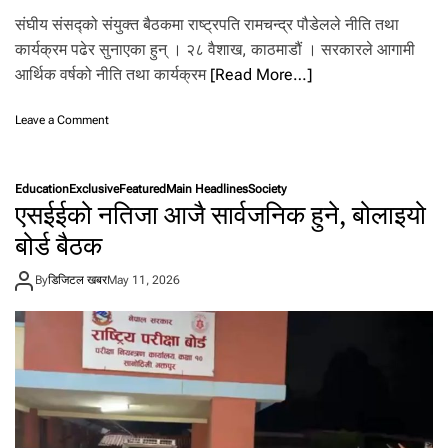
द्या
र्थी
संघीय संसद्को संयुक्त बैठकमा राष्ट्रपति रामचन्द्र पौडेलले नीति तथा
उ
कार्यक्रम पढेर सुनाएका हुन् । २८ वैशाख, काठमाडौं । सरकारले आगामी
त्ती
आर्थिक वर्षको नीति तथा कार्यक्रम
[Read More…]
र्ण
o
Leave a Comment
n
य
स्तो
Education
Exclusive
Featured
Main Headlines
Society
छ
एसईईको नतिजा आजै सार्वजनिक हुने, बोलाइयो
आ
गा
बोर्ड बैठक
मी
आ
By
डिजिटल खबर
May 11, 2026
र्थि
क
व
र्ष
को
नी
ति
त
था