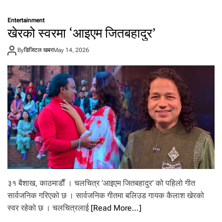
आ
ज
Entertainment
–
खेरको स्वरमा ‘आइएम जितबहादुर’
०
१
By
डिजिटल खबर
May 14, 2026
जे
ठ
२
०
८
३
शु
क्र
वा
र
को
रा
शि
फ
३१ बैशाख, काठमाडाैँ । चलचित्र ‘आइएम जितबहादुर’ को पहिलो गीत
ल
सार्वजनिक गरिएको छ । सार्वजनिक गीतमा बलिउड गायक कैलाश खेरको
स्वर रहेको छ । चलचित्रलाई
[Read More…]