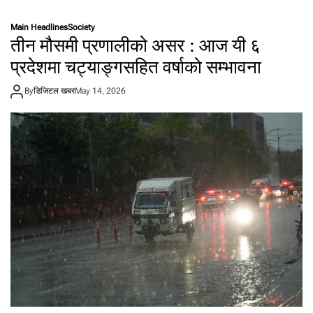
बे
इ
Main Headlines
Society
जि
तीन मौसमी प्रणालीको असर : आज यी ६
ङ
मा
प्रदेशमा चट्याङ्गसहित वर्षाको सम्भावना
अ
मे
By
डिजिटल खबर
May 14, 2026
रि
की
रा
ष्ट्र
प
ति
ट्र
म्प
,
आ
ज
शि
ख
र
वा
र्ता