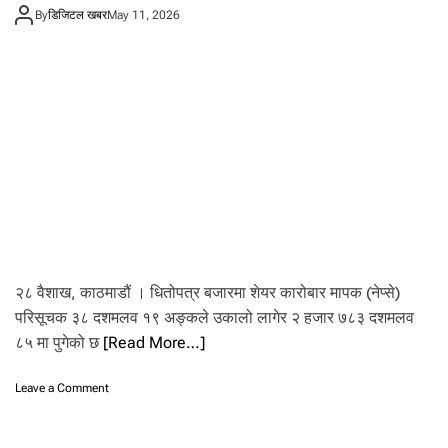
आ
By
डिजिटल खबर
May 11, 2026
जै
सा
र्व
ज
नि
क
हु
ने
,
बो
ला
इ
यो
बो
२८ वैशाख, काठमाडौं । धितोपत्र बजारमा शेयर कारोबार मापक (नेप्से)
र्ड
परिसूचक ३८ दशमलव १९ अङ्कले उकालो लागेर २ हजार ७८३ दशमलव
बै
ठ
८५ मा पुगेको छ
[Read More…]
क
o
Leave a Comment
n
नी
ति