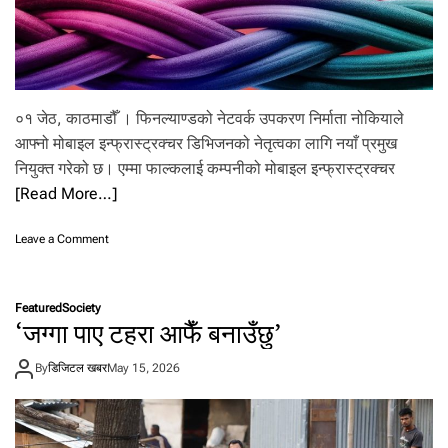
न
र्नि
र्मा
ण
ग
रिँ
०१ जेठ, काठमाडौँ । फिनल्याण्डको नेटवर्क उपकरण निर्माता नोकियाले
दै
आफ्नो मोबाइल इन्फ्रास्ट्रक्चर डिभिजनको नेतृत्वका लागि नयाँ प्रमुख
नियुक्त गरेको छ। एम्मा फाल्कलाई कम्पनीको मोबाइल इन्फ्रास्ट्रक्चर
[Read More…]
o
Leave a Comment
n
नो
कि
Featured
Society
या
‘जग्गा पाए टहरा आफैँ बनाउँछु’
ले
नि
By
डिजिटल खबर
May 15, 2026
यु
क्त
ग
र्यो
मो