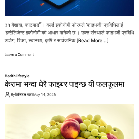
९
अ
र्ब
ड
३१ बैशाख, काठमाडौँ । वर्ल्ड इकोनोमी फोरमले ‘फाइभजी’ प्रविधिलाई
ल
‘इन्टेलिजेन्ट इकोनोमी’को आधार मानेको छ । उक्त संस्थाले फाइभजी प्रविधि
र
,
उद्योग, शिक्षा, स्वास्थ्य, कृषि र सार्वजनिक
[Read More…]
ह
ति
o
Leave a Comment
या
n
र
फा
को
इ
भ
Health
Lifestyle
भ
ण्डा
केरामा भन्दा धेरै फाइबर पाइन्छ यी फलफूलमा
जीः
र
डि
र
By
डिजिटल खबर
May 14, 2026
जि
पा
ट
र
ल
द
अ
र्शि
र्थ
ता
त
मा
न्त्र
थि
को
प्र