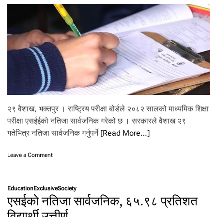
प
री
क्षा
अ
सा
र
१
ग
ते
दे
खि
२९ वैशाख, भक्तपुर । राष्ट्रिय परीक्षा बोर्डले २०८२ सालको माध्यमिक शिक्षा
परीक्षा एसईईको नतिजा सार्वजनिक गरेको छ । सरकारले वैशाख २९
गतेभित्र नतिजा सार्वजनिक गर्नुपर्ने
[Read More…]
o
Leave a Comment
n
२
९
Education
Exclusive
Society
दि
एसईको नतिजा सार्वजनिक, ६५.९८ प्रतिशत
न
मै
विद्यार्थी उत्तीर्ण