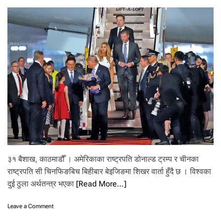
इ
ब
र
पा
इ
न्छ
यी
फ
ल
फू
ल
मा
३१ बैशाख, काठमाडौँ । अमेरिकाका राष्ट्रपति डोनाल्ड ट्रम्प र चीनका
राष्ट्रपति सी चिनफिङबिच बिहीबार बेइजिङमा शिखर वार्ता हुँदै छ । विश्वका
दुई ठुला अर्थतन्त्र भएका
[Read More…]
o
Leave a Comment
n