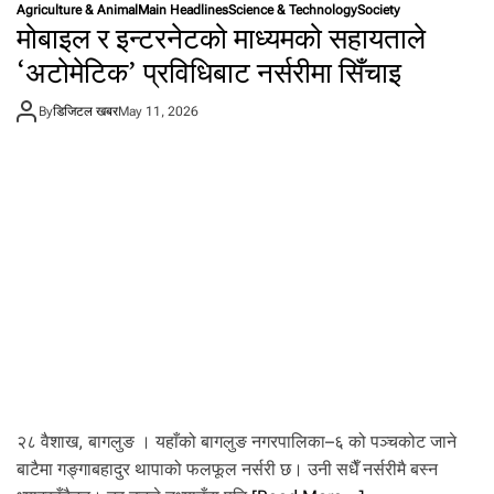
Agriculture & Animal
Main Headlines
Science & Technology
Society
त
मोबाइल र इन्टरनेटको माध्यमको सहायताले
था
का
‘अटोमेटिक’ प्रविधिबाट नर्सरीमा सिँचाइ
र्य
क्र
By
डिजिटल खबर
May 11, 2026
म
आ
उ
ने
दि
न
नै
से
य
र
ब
जा
र
मा
उ
त्सा
२८ वैशाख, बागलुङ । यहाँको बागलुङ नगरपालिका–६ को पञ्चकोट जाने
ह
बाटैमा गङ्गाबहादुर थापाको फलफूल नर्सरी छ। उनी सधैँ नर्सरीमै बस्न
,