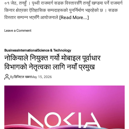
.
०१ जेठ, तनहुँ । पृथ्वी राजमार्ग सडक विस्तारसँगै तनहुँ खण्डमा पर्ने राजमार्ग
किनार क्षेत्रका ऐतिहासिक सम्पदाहरूको पुनर्निर्माण भइरहेको छ । सडक
विस्तार सम्पन्न भएसँगै आयोजनाले
[Read More…]
o
Leave a Comment
n
पृ
थ्वी
Business
International
Science & Technology
रा
नोकियाले नियुक्त गर्यो मोबाइल पूर्वाधार
ज
मा
विभागको नेतृत्वका लागि नयाँ प्रमुख
र्ग
का
By
डिजिटल खबर
May 15, 2026
ऐ
ति
हा
सि
क
स
म्प
दा
को
पु