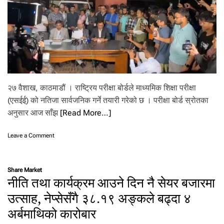
का
र्य
क्र
म
(
पू
र्ण
पा
ठ
२७ वैशाख, काठमाडौं । राष्ट्रिय परीक्षा बोर्डले माध्यमिक शिक्षा परीक्षा
)
(एसईई) को नतिजा सार्वजनिक गर्ने तयारी गरेको छ । परीक्षा बोर्ड स्रोतका
अनुसार आज साँझ
[Read More…]
o
Leave a Comment
n
ए
स
Share Market
ई
नीति तथा कार्यक्रम आउने दिन नै सेयर बजारमा
ई
को
उत्साह, नेप्सेसँगै ३८.१९ अङ्कले बढ्दा ४
न
अर्बमाथिको कारोबार
ति
जा