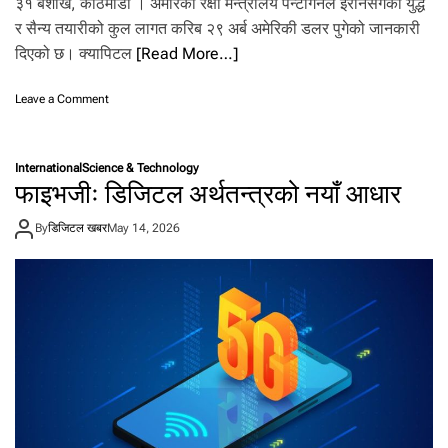
३१ बैशाख, काठमाडौँ । अमेरिकी रक्षा मन्त्रालय पेन्टागनले इरानसँगको युद्ध
र सैन्य तयारीको कुल लागत करिब २९ अर्ब अमेरिकी डलर पुगेको जानकारी
दिएको छ। क्यापिटल
[Read More…]
o
Leave a Comment
n
इ
रा
International
Science & Technology
न
फाइभजीः डिजिटल अर्थतन्त्रको नयाँ आधार
सँ
ग
By
डिजिटल खबर
May 14, 2026
को
यु
द्ध
मा
अ
मे
रि
का
को
ख
र्च
२