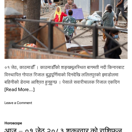
बा
इ
ल
पू
र्वा
धा
र
वि
भा
ग
को
०१ जेठ, काठमाडौँ । काठमाडौँको शङ्खमूलस्थित बागमती नदी किनारबाट
ने
तृ
विस्थापित गोपाल रिजाल बुद्धपूर्णिमाको दिनदेखि ललितपुरको इमाडोलमा
त्व
बहिनीको डेरामा आश्रित हुनुहुन्छ । पेसाले सवारीचालक रिजाल एकदिन
का
[Read More…]
ला
गि
न
o
Leave a Comment
याँ
n
प्र
‘
मु
ज
ख
Horoscope
ग्गा
आज – ०१ जेठ २०८३ शुक्रवार को राशिफल
पा