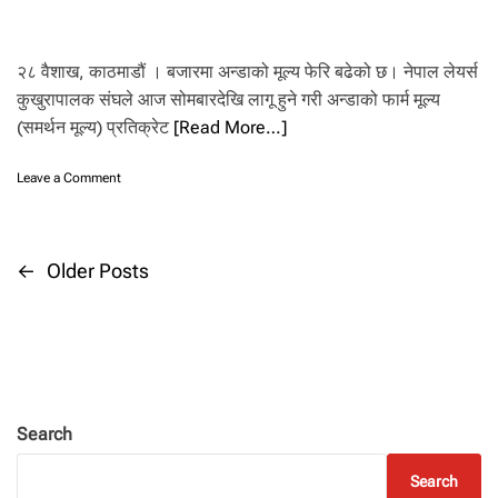
‘
अ
टो
२८ वैशाख, काठमाडौं । बजारमा अन्डाको मूल्य फेरि बढेको छ। नेपाल लेयर्स
मे
कुखुरापालक संघले आज सोमबारदेखि लागू हुने गरी अन्डाको फार्म मूल्य
टि
(समर्थन मूल्य) प्रतिक्रेट
[Read More…]
क
’
प्र
o
Leave a Comment
वि
n
धि
अ
बा
न्डा
ट
को
P
←
Older Posts
न
मू
र्स
ल्य
o
री
फे
मा
रि
सिँ
s
ब
चा
ढ्यो
इ
t
,
अ
Search
ब
s
प्र
Search
ति