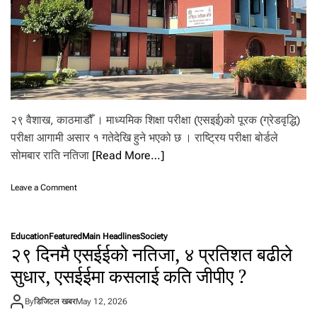
ना
इँ
दै
२९ वैशाख, काठमाडौँ । माध्यमिक शिक्षा परीक्षा (एसइई)को पूरक (ग्रेडवृद्धि)
परीक्षा आगामी असार १ गतेदेखि हुने भएको छ । राष्ट्रिय परीक्षा बोर्डले
सोमबार राति नतिजा
[Read More…]
o
Leave a Comment
n
ए
स
Education
Featured
Main Headlines
Society
इ
२९ दिनमै एसईईको नतिजा, ४ प्रतिशत बढीले
ई
को
सुधार, एसईईमा कसलाई कति जीपीए ?
पु
र
By
डिजिटल खबर
May 12, 2026
क