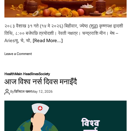
६
प्र
दे
श
मा
२०८३ वैशाख ३१ गते (१४ मे २०२६) बिहीवार, ज्येष्ठ (शुद्ध) कृष्णपक्ष द्वादशी
च
तिथि, ८:०० बजेपछि त्रयाेदशी। रेवती नक्षत्र। चन्द्रराशि मीन। मेष –
ट्या
Ariesचु, चे, चो,
[Read More…]
ङ्ग
स
हि
o
Leave a Comment
त
n
व
आ
र्षा
ज
Health
Main Headlines
Society
को
–
आज विश्व नर्स दिवस मनाइँदै
स
३
म्भा
१
व
By
डिजिटल खबर
May 12, 2026
बै
ना
शा
ख
२
०
८
३