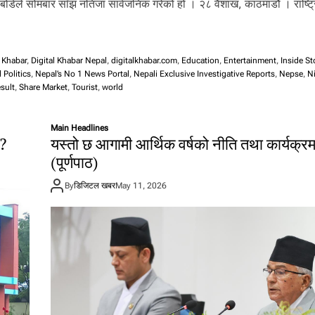
बोर्डले सोमबार साँझ नतिजा सार्वजनिक गरेको हो । २८ वैशाख, काठमाडौं । राष्ट्रि
l Khabar
,
Digital Khabar Nepal
,
digitalkhabar.com
,
Education
,
Entertainment
,
Inside St
 Politics
,
Nepal’s No 1 News Portal
,
Nepali Exclusive Investigative Reports
,
Nepse
,
Ni
sult
,
Share Market
,
Tourist
,
world
Main Headlines
 ?
यस्तो छ आगामी आर्थिक वर्षको नीति तथा कार्यक्र
(पूर्णपाठ)
By
डिजिटल खबर
May 11, 2026