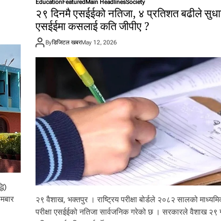
Education
Featured
Main Headlines
Society
२९ दिनमै एसईईको नतिजा, ४ प्रतिशत बढीले सुधा
एसईईमा कसलाई कति जीपीए ?
By
डिजिटल खबर
May 12, 2026
धि)
ोमबार
२९ वैशाख, भक्तपुर । राष्ट्रिय परीक्षा बोर्डले २०८२ सालको माध्यमिक
परीक्षा एसईईको नतिजा सार्वजनिक गरेको छ । सरकारले वैशाख २९ ग