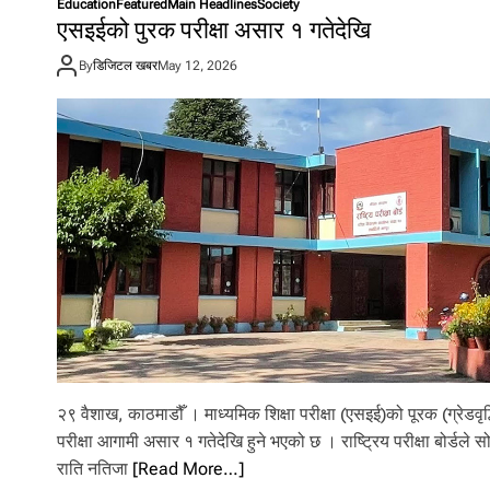
Education
Featured
Main Headlines
Society
एसइईको पुरक परीक्षा असार १ गतेदेखि
By
डिजिटल खबर
May 12, 2026
२९ वैशाख, काठमाडौँ । माध्यमिक शिक्षा परीक्षा (एसइई)को पूरक (ग्रेडवृद्
परीक्षा आगामी असार १ गतेदेखि हुने भएको छ । राष्ट्रिय परीक्षा बोर्डले स
राति नतिजा
[Read More…]