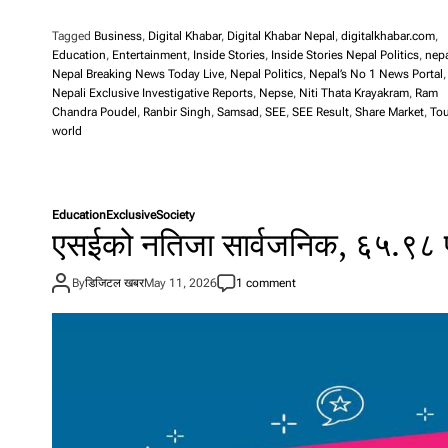
Tagged
Business
,
Digital Khabar
,
Digital Khabar Nepal
,
digitalkhabar.com
,
Education
,
Entertainment
,
Inside Stories
,
Inside Stories Nepal Politics
,
nep
Nepal Breaking News Today Live
,
Nepal Politics
,
Nepal’s No 1 News Portal
,
Nepali Exclusive Investigative Reports
,
Nepse
,
Niti Thata Krayakram
,
Ram
Chandra Poudel
,
Ranbir Singh
,
Samsad
,
SEE
,
SEE Result
,
Share Market
,
Tou
world
Education
Exclusive
Society
एसईको नतिजा सार्वजनिक, ६५.९८ प्रति
By
डिजिटल खबर
May 11, 2026
1 comment