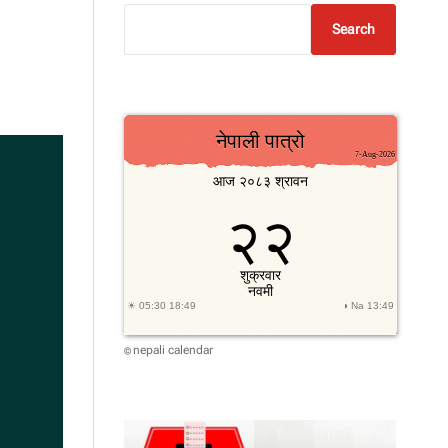
Search
nepali calendar
©