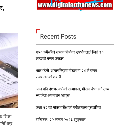
ज
र,
वि
श्व
न
र्स
दि
Recent Posts
व
स
म
२५० रुपैयाँको सामान किनेका उपभोक्ताले जिते १०
ना
इँ
लाखको बम्पर उपहार
दै
भाटभटेनी ‘अन्तर्राष्ट्रिय मोडल’मा २४ सै घण्टा
सञ्चालनको तयारी
आज पनि देशभर वर्षाको सम्भावना, मौसम विभागको उच्च
सतर्कता अपनाउन आग्रह
कक्षा १२ को मौका परीक्षाको परीक्षाफल प्रकाशित
 शिक्षा
राशिफल: २२ साउन २०८३ शुक्रवार
तेभित्र