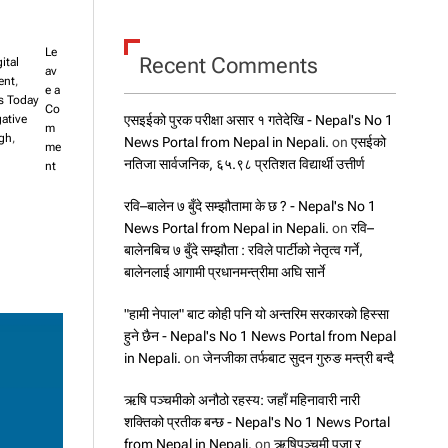
Le
Recent Comments
ital
av
ent
,
e a
s Today
Co
एसइईको पुरक परीक्षा असार १ गतेदेखि - Nepal's No 1
gative
m
ngh
,
News Portal from Nepal in Nepali.
on
एसईको
me
नतिजा सार्वजनिक, ६५.९८ प्रतिशत विद्यार्थी उत्तीर्ण
o
nt
n
२
रवि–बालेन ७ बुँदे सम्झौतामा के छ ? - Nepal's No 1
९
News Portal from Nepal in Nepali.
on
रवि–
दि
बालेनबिच ७ बुँदे सम्झौता : रविले पार्टीको नेतृत्व गर्ने,
न
बालेनलाई आगामी प्रधानमन्त्रीमा अघि सार्ने
मै
ए
"हामी नेपाल" बाट कोही पनि यो अन्तरिम सरकारको हिस्सा
स
हुने छैन - Nepal's No 1 News Portal from Nepal
ई
ई
in Nepali.
on
जेनजीका तर्फबाट सुदन गुरुङ मन्त्री बन्दै
को
न
ऋषि पञ्चमीको अनौठो रहस्य: जहाँ महिनावारी नारी
ति
शक्तिको प्रतीक बन्छ - Nepal's No 1 News Portal
जा
from Nepal in Nepali.
on
ऋषिपञ्चमी पूजा र