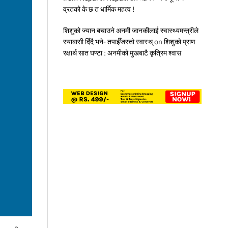
,
व्रतको के छ त धार्मिक महत्व !
४
प्र
शिशुको ज्यान बचाउने अनमी जानकीलाई स्वास्थ्यमन्त्रीले
ति
श
स्याबासी दिँदै भने- तपाईँजस्तो स्वास्थ्
on
शिशुको प्राण
त
रक्षार्थ सात घण्टा : अनमीको मुखबाटै कृत्रिम श्वास
ब
ढी
ले
सु
धा
र
,
ए
स
ई
ई
मा
क
स
ला
ई
क
ति