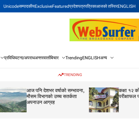
Unicode
सम्पादकीय
Exclusive
Featured
प्रदेश
पत्रपत्रिका
आजकाे तस्विर
ENGLISH
बिचार
अन्य
प्रविधि
घटना/अपराध
अन्तरवार्ता
Trending
ENGLISH
TRENDING
आज पनि देशभर वर्षाको सम्भावना,
कक्षा १२ को मौका परीक
मौसम विभागको उच्च सतर्कता
परीक्षाफल प्रकाशित
अपनाउन आग्रह