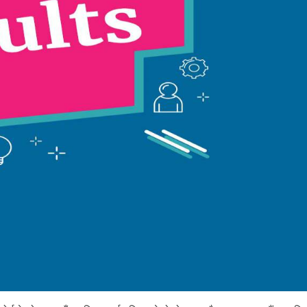
ग
ते
दे
खि