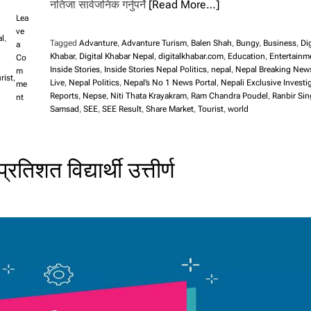
नतिजा सार्वजनिक गर्नुपर्ने
[Read More…]
Lea
ve
al
,
Tagged
Advanture
,
Advanture Turism
,
Balen Shah
,
Bungy
,
Business
,
Dig
a
Khabar
,
Digital Khabar Nepal
,
digitalkhabar.com
,
Education
,
Entertainm
Co
Inside Stories
,
Inside Stories Nepal Politics
,
nepal
,
Nepal Breaking New
m
rist
,
Live
,
Nepal Politics
,
Nepal’s No 1 News Portal
,
Nepali Exclusive Investi
me
Reports
,
Nepse
,
Niti Thata Krayakram
,
Ram Chandra Poudel
,
Ranbir Si
o
nt
Samsad
,
SEE
,
SEE Result
,
Share Market
,
Tourist
,
world
n
ए
स
इ
शत विद्यार्थी उत्तीर्ण
ई
को
पु
र
क
प
री
क्षा
अ
सा
र
१