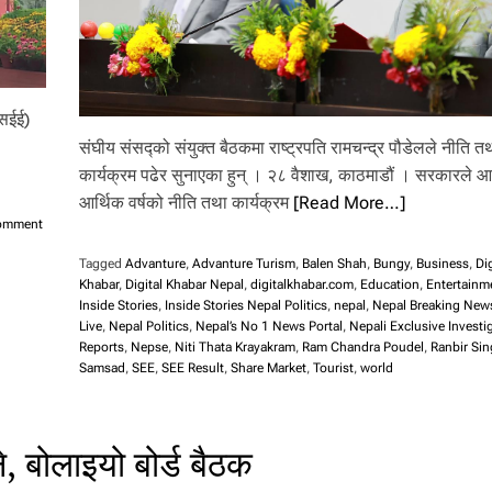
एसईई)
संघीय संसद्को संयुक्त बैठकमा राष्ट्रपति रामचन्द्र पौडेलले नीति त
कार्यक्रम पढेर सुनाएका हुन् । २८ वैशाख, काठमाडौं । सरकारले आ
आर्थिक वर्षको नीति तथा कार्यक्रम
[Read More…]
o
Comment
n
Tagged
Advanture
,
Advanture Turism
,
Balen Shah
,
Bungy
,
Business
,
Dig
ए
Khabar
,
Digital Khabar Nepal
,
digitalkhabar.com
,
Education
,
Entertainm
स
Inside Stories
,
Inside Stories Nepal Politics
,
nepal
,
Nepal Breaking New
ई
Live
,
Nepal Politics
,
Nepal’s No 1 News Portal
,
Nepali Exclusive Investi
ई
Reports
,
Nepse
,
Niti Thata Krayakram
,
Ram Chandra Poudel
,
Ranbir Si
:
Samsad
,
SEE
,
SEE Result
,
Share Market
,
Tourist
,
world
९
ब
जे
प
 बोलाइयो बोर्ड बैठक
छि
वि