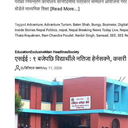
परीक्षा नियन्त्रण कार्यालय सानोठिमीमा पत्रकार सम्मेलन आयोजना गरेर 
बोर्डले माध्यमिक शिक्षा
[Read More…]
Tagged
Advanture
,
Advanture Turism
,
Balen Shah
,
Bungy
,
Business
,
Digita
Inside Stories Nepal Politics
,
nepal
,
Nepal Breaking News Today Live
,
Nepal
Thata Krayakram
,
Ram Chandra Poudel
,
Ranbir Singh
,
Samsad
,
SEE
,
SEE Re
Education
Exclusive
Main Headlines
Society
एसईई : ९ बजेपछि विद्यार्थीले नतिजा हेर्नसक्ने, कसरी
By
डिजिटल खबर
May 11, 2026