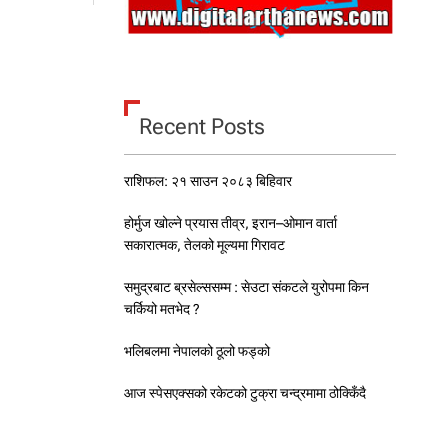
ज
वि
श्व
न
र्स
दि
Recent Posts
व
स
म
राशिफल: २१ साउन २०८३ बिहिवार
ना
इँ
दै
होर्मुज खोल्ने प्रयास तीव्र, इरान–ओमान वार्ता
सकारात्मक, तेलको मूल्यमा गिरावट
समुद्रबाट ब्रसेल्ससम्म : सेउटा संकटले युरोपमा किन
चर्कियो मतभेद ?
भलिबलमा नेपालको ठूलो फड्को
आज स्पेसएक्सको रकेटको टुक्रा चन्द्रमामा ठोक्किँदै