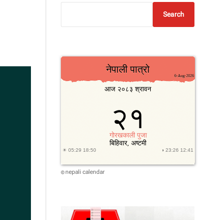
Search
nepali calendar
©