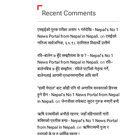
Recent Comments
एसइईको पुरक परीक्षा असार १ गतेदेखि - Nepal's No 1
News Portal from Nepal in Nepali.
on
एसईको
नतिजा सार्वजनिक, ६५.९८ प्रतिशत विद्यार्थी उत्तीर्ण
रवि–बालेन ७ बुँदे सम्झौतामा के छ ? - Nepal's No 1
News Portal from Nepal in Nepali.
on
रवि–
बालेनबिच ७ बुँदे सम्झौता : रविले पार्टीको नेतृत्व गर्ने,
बालेनलाई आगामी प्रधानमन्त्रीमा अघि सार्ने
"हामी नेपाल" बाट कोही पनि यो अन्तरिम सरकारको हिस्सा
हुने छैन - Nepal's No 1 News Portal from Nepal
in Nepali.
on
जेनजीका तर्फबाट सुदन गुरुङ मन्त्री बन्दै
ऋषि पञ्चमीको अनौठो रहस्य: जहाँ महिनावारी नारी
शक्तिको प्रतीक बन्छ - Nepal's No 1 News Portal
from Nepal in Nepali.
on
ऋषिपञ्चमी पूजा र
व्रतको के छ त धार्मिक महत्व !