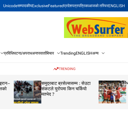
Unicode
सम्पादकीय
Exclusive
Featured
प्रदेश
पत्रपत्रिका
आजकाे तस्विर
ENGLISH
बिचार
अन्य
प्रविधि
घटना/अपराध
अन्तरवार्ता
Trending
ENGLISH
TRENDING
समुद्रबाट ब्रसेल्ससम्म : सेउटा
भलिबलमा नेपालको ठू
संकटले युरोपमा किन चर्कियो
मतभेद ?