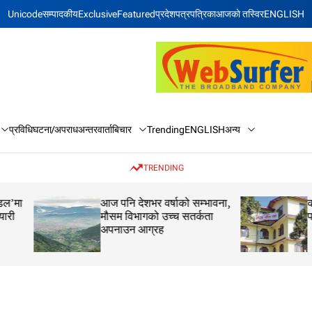
Unicode
सम्पादकीय
Exclusive
Featured
प्रदेश
पत्रपत्रिका
आजकाे तस्विर
ENGLISH
बिचार
अन्य
प्रविधि
घटना/अपराध
अन्तरवार्ता
Trending
ENGLISH
TRENDING
आज पनि देशभर वर्षाको सम्भावना,
कक्षा १२ को मौका परीक
मौसम विभागको उच्च सतर्कता
परीक्षाफल प्रकाशित
अपनाउन आग्रह