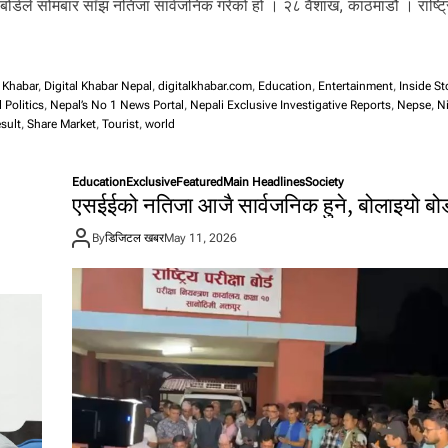
बोर्डले सोमबार साँझ नतिजा सार्वजनिक गरेको हो । २८ वैशाख, काठमाडौं । राष्ट्रि
l Khabar
,
Digital Khabar Nepal
,
digitalkhabar.com
,
Education
,
Entertainment
,
Inside St
 Politics
,
Nepal’s No 1 News Portal
,
Nepali Exclusive Investigative Reports
,
Nepse
,
Ni
sult
,
Share Market
,
Tourist
,
world
Education
Exclusive
Featured
Main Headlines
Society
एसईईको नतिजा आजै सार्वजनिक हुने, बोलाइयो बोर
By
डिजिटल खबर
May 11, 2026