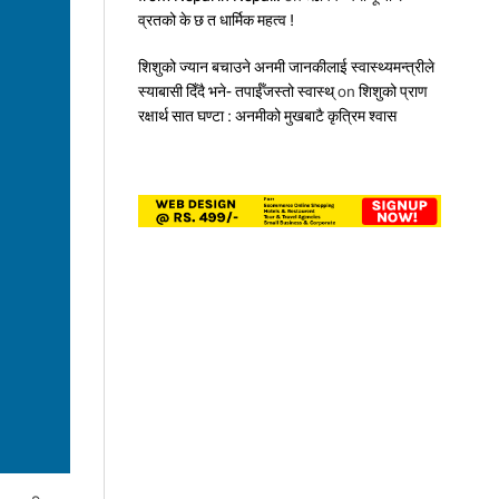
,
व्रतको के छ त धार्मिक महत्व !
४
प्र
शिशुको ज्यान बचाउने अनमी जानकीलाई स्वास्थ्यमन्त्रीले
ति
श
स्याबासी दिँदै भने- तपाईँजस्तो स्वास्थ्
on
शिशुको प्राण
त
रक्षार्थ सात घण्टा : अनमीको मुखबाटै कृत्रिम श्वास
ब
ढी
ले
सु
धा
र
,
ए
स
ई
ई
मा
क
स
ला
ई
क
ति