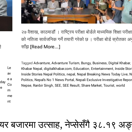
२७ वैशाख, काठमाडौं । राष्ट्रिय परीक्षा बोर्डले माध्यमिक शिक्षा परीक्
को नतिजा सार्वजनिक गर्ने तयारी गरेको छ । परीक्षा बोर्ड स्रोतका
साँझ
[Read More…]
ी
Tagged
Advanture
,
Advanture Turism
,
Bungy
,
Business
,
Digital Khabar
,
Le
Khabar Nepal
,
digitalkhabar.com
,
Education
,
Entertainment
,
Inside Stor
av
Inside Stories Nepal Politics
,
nepal
,
Nepal Breaking News Today Live
,
N
e a
Politics
,
Nepal’s No 1 News Portal
,
Nepali Exclusive Investigative Repor
oday
Co
Nepse
,
Ranbir Singh
,
SEE
,
SEE Result
,
Share Market
,
Tourist
,
world
ve
m
me
o
nt
n
य
स्तो
यर बजारमा उत्साह, नेप्सेसँगै ३८.१९ अङ
छ
आ