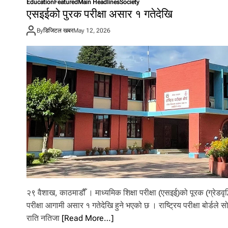
Education
Featured
Main Headlines
Society
एसइईको पुरक परीक्षा असार १ गतेदेखि
By
डिजिटल खबर
May 12, 2026
२९ वैशाख, काठमाडौँ । माध्यमिक शिक्षा परीक्षा (एसइई)को पूरक (ग्रेडवृद्
परीक्षा आगामी असार १ गतेदेखि हुने भएको छ । राष्ट्रिय परीक्षा बोर्डले स
राति नतिजा
[Read More…]