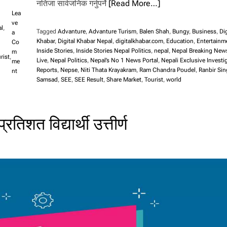
नतिजा सार्वजनिक गर्नुपर्ने
[Read More…]
Lea
ve
al
,
Tagged
Advanture
,
Advanture Turism
,
Balen Shah
,
Bungy
,
Business
,
Dig
a
Khabar
,
Digital Khabar Nepal
,
digitalkhabar.com
,
Education
,
Entertainm
Co
Inside Stories
,
Inside Stories Nepal Politics
,
nepal
,
Nepal Breaking New
m
rist
,
Live
,
Nepal Politics
,
Nepal’s No 1 News Portal
,
Nepali Exclusive Investi
me
Reports
,
Nepse
,
Niti Thata Krayakram
,
Ram Chandra Poudel
,
Ranbir Si
o
nt
Samsad
,
SEE
,
SEE Result
,
Share Market
,
Tourist
,
world
n
ए
स
इ
शत विद्यार्थी उत्तीर्ण
ई
को
पु
र
क
प
री
क्षा
अ
सा
र
१