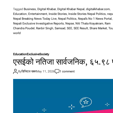
Tagged
Business
,
Digital Khabar
,
Digital Khabar Nepal
,
digitalkhabar.com
,
Education
,
Entertainment
,
Inside Stories
,
Inside Stories Nepal Politics
,
nep
Nepal Breaking News Today Live
,
Nepal Politics
,
Nepal’s No 1 News Portal
,
Nepali Exclusive Investigative Reports
,
Nepse
,
Niti Thata Krayakram
,
Ram
Chandra Poudel
,
Ranbir Singh
,
Samsad
,
SEE
,
SEE Result
,
Share Market
,
Tou
world
Education
Exclusive
Society
एसईको नतिजा सार्वजनिक, ६५.९८ प्रति
By
डिजिटल खबर
May 11, 2026
1 comment