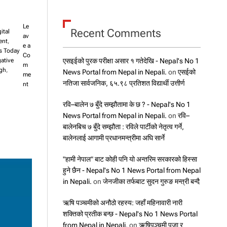
Le
Recent Comments
ital
av
ent
,
e a
s Today
Co
एसइईको पुरक परीक्षा असार १ गतेदेखि - Nepal's No 1
gative
m
ngh
,
News Portal from Nepal in Nepali.
on
एसईको
me
नतिजा सार्वजनिक, ६५.९८ प्रतिशत विद्यार्थी उत्तीर्ण
o
nt
n
२
रवि–बालेन ७ बुँदे सम्झौतामा के छ ? - Nepal's No 1
९
News Portal from Nepal in Nepali.
on
रवि–
दि
बालेनबिच ७ बुँदे सम्झौता : रविले पार्टीको नेतृत्व गर्ने,
न
बालेनलाई आगामी प्रधानमन्त्रीमा अघि सार्ने
मै
ए
"हामी नेपाल" बाट कोही पनि यो अन्तरिम सरकारको हिस्सा
स
हुने छैन - Nepal's No 1 News Portal from Nepal
ई
ई
in Nepali.
on
जेनजीका तर्फबाट सुदन गुरुङ मन्त्री बन्दै
को
न
ऋषि पञ्चमीको अनौठो रहस्य: जहाँ महिनावारी नारी
ति
शक्तिको प्रतीक बन्छ - Nepal's No 1 News Portal
जा
from Nepal in Nepali.
on
ऋषिपञ्चमी पूजा र