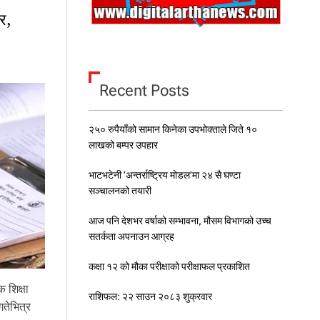
ज
र,
वि
श्व
न
र्स
दि
Recent Posts
व
स
म
२५० रुपैयाँको सामान किनेका उपभोक्ताले जिते १०
ना
इँ
लाखको बम्पर उपहार
दै
भाटभटेनी ‘अन्तर्राष्ट्रिय मोडल’मा २४ सै घण्टा
सञ्चालनको तयारी
आज पनि देशभर वर्षाको सम्भावना, मौसम विभागको उच्च
सतर्कता अपनाउन आग्रह
कक्षा १२ को मौका परीक्षाको परीक्षाफल प्रकाशित
 शिक्षा
राशिफल: २२ साउन २०८३ शुक्रवार
तेभित्र