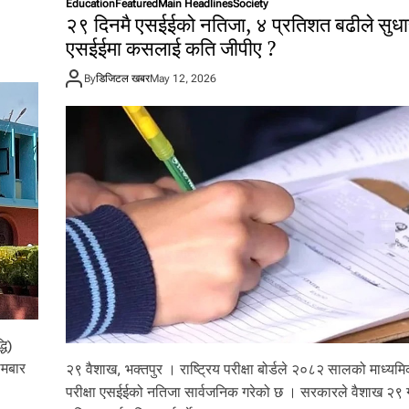
Education
Featured
Main Headlines
Society
२९ दिनमै एसईईको नतिजा, ४ प्रतिशत बढीले सुधा
एसईईमा कसलाई कति जीपीए ?
By
डिजिटल खबर
May 12, 2026
धि)
ोमबार
२९ वैशाख, भक्तपुर । राष्ट्रिय परीक्षा बोर्डले २०८२ सालको माध्यमिक
परीक्षा एसईईको नतिजा सार्वजनिक गरेको छ । सरकारले वैशाख २९ ग