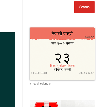
Search
nepali calendar
©