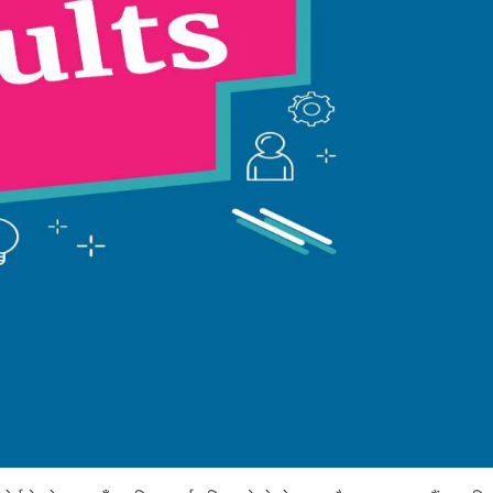
ग
ते
दे
खि