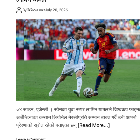
जि
By
डिजिटल खबर
July 20, 2026
ते
को
दि
न
मै
ले
दे
खे
को
स्पे
न
०४ साउन, एजेन्सी । स्पेनका युवा स्टार लामिन यामलले विश्वकप फाइ
अर्जेन्टिनाका कप्तान लियोनेल मेस्सीप्रति सम्मान व्यक्त गर्दै उनी आफ्नो
प्रेरणाको स्रोत रहेको बताएका छन्
[Read More…]
o
Leave a Comment