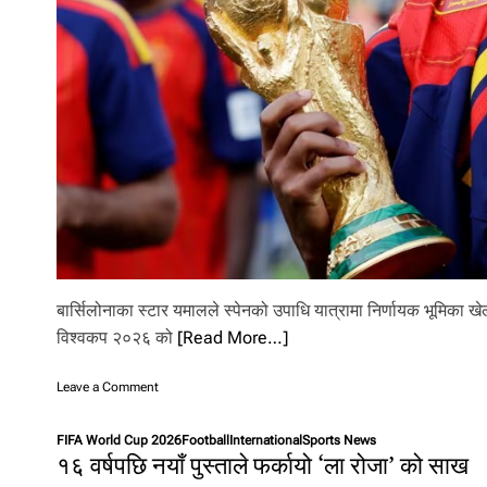
का
ए
:
ला
मि
न
या
म
ल
बार्सिलोनाका स्टार यमालले स्पेनको उपाधि यात्रामा निर्णायक भूमिका खे
विश्वकप २०२६ को
[Read More…]
o
Leave a Comment
n
स्पे
FIFA World Cup 2026
Football
International
Sports News
न
१६ वर्षपछि नयाँ पुस्ताले फर्कायो ‘ला रोजा’ को साख
ला