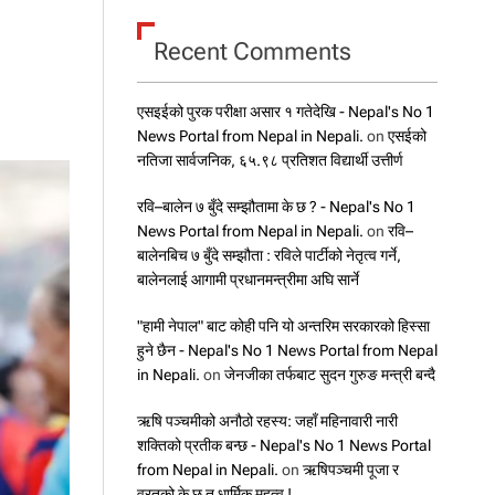
Recent Comments
एसइईको पुरक परीक्षा असार १ गतेदेखि - Nepal's No 1
News Portal from Nepal in Nepali.
on
एसईको
नतिजा सार्वजनिक, ६५.९८ प्रतिशत विद्यार्थी उत्तीर्ण
रवि–बालेन ७ बुँदे सम्झौतामा के छ ? - Nepal's No 1
News Portal from Nepal in Nepali.
on
रवि–
बालेनबिच ७ बुँदे सम्झौता : रविले पार्टीको नेतृत्व गर्ने,
बालेनलाई आगामी प्रधानमन्त्रीमा अघि सार्ने
"हामी नेपाल" बाट कोही पनि यो अन्तरिम सरकारको हिस्सा
हुने छैन - Nepal's No 1 News Portal from Nepal
in Nepali.
on
जेनजीका तर्फबाट सुदन गुरुङ मन्त्री बन्दै
ऋषि पञ्चमीको अनौठो रहस्य: जहाँ महिनावारी नारी
शक्तिको प्रतीक बन्छ - Nepal's No 1 News Portal
from Nepal in Nepali.
on
ऋषिपञ्चमी पूजा र
व्रतको के छ त धार्मिक महत्व !