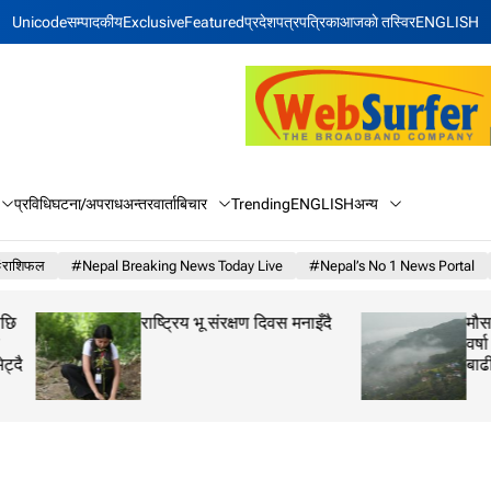
Unicode
सम्पादकीय
Exclusive
Featured
प्रदेश
पत्रपत्रिका
आजकाे तस्विर
ENGLISH
बिचार
अन्य
प्रविधि
घटना/अपराध
अन्तरवार्ता
Trending
ENGLISH
राशिफल
#Nepal Breaking News Today Live
#Nepal’s No 1 News Portal
राष्ट्रिय भू संरक्षण दिवस मनाइँदै
मौसम अपडेट: पाँच प्र
वर्षा र ३५ जिल्लामा
बाढीको सम्भावना