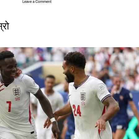
o
Leave a Comment
n
ए
म्बा
्रो
प्पे
ले
का
य
म
ग
रे
अ
र्को
वि
श्व
रे
क
र्ड
,
‘
गो
ल्डे
न
बु