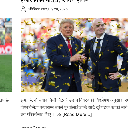
By
डिजिटल खबर
July 20, 2026
नलपछि
इन्फान्टिनो सवार निजी जेटको उडान विवरणको विश्लेषण अनुसार, स्
विश्वविजेता बन्दासम्म उनले पृथ्वीलाई झन्डै साढे दुई पटक फन्को मार्न पु
तय गरिसकेका थिए । ०४
[Read More…]
o
Leave a Comment