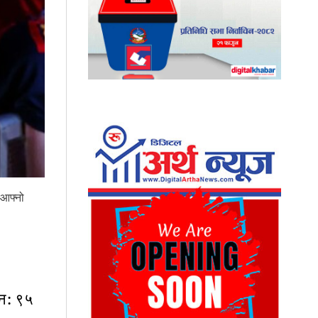
 आफ्नो
ान: ९५