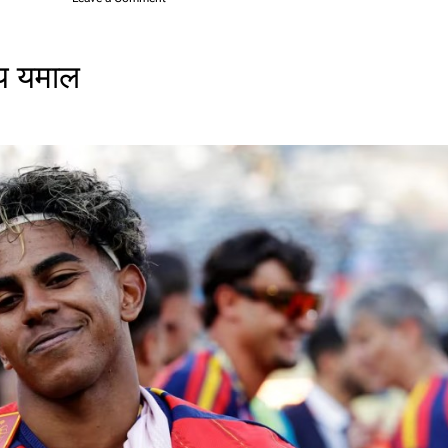
n
वि
श्व
ीय यमाल
क
प
भ
र
फि
फा
अ
ध्य
क्ष
इ
न्फा
न्टि
नो
को
ह
वा
ई
उ
डा
न