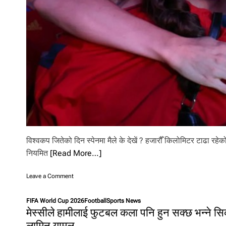
l
i
.
विश्वकप जितेको दिन स्पेनमा मैले के देखें ? हजारौँ किलोमिटर टाढा रहेक
नियमित
[Read More…]
o
Leave a Comment
n
वि
FIFA World Cup 2026
Football
Sports News
श्व
मेस्सीले हामीलाई फुटबल कला पनि हुन सक्छ भन्ने स
क
लामिन यामल
प