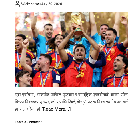
ई
By
डिजिटल खबर
July 20, 2026
च्या
म्पि
य
न
ब
ना
ए
का
१
९
व
र्षी
य
य
मा
ल
युवा प्रतिभा, आकर्षक पासिङ फुटबल र सामूहिक प्रदर्शनको बलमा स्पेन
फिफा विश्वकप २०२६ को उपाधि जित्दै दोस्रो पटक विश्व च्याम्पियन बन्न
हासिल गरेको हो
[Read More…]
o
Leave a Comment
n