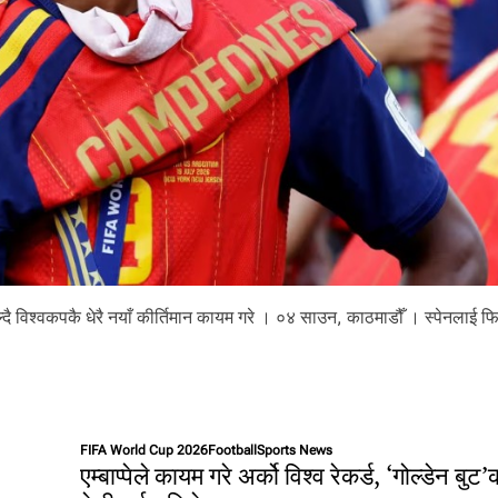
:
९
५
ह
जा
र
कि
मि
या
त्रा
,
५
दि
न
हा
ल्दै विश्वकपकै धेरै नयाँ कीर्तिमान कायम गरे । ०४ साउन, काठमाडौँ । स्पेनलाई फ
वा
मै
FIFA World Cup 2026
Football
Sports News
एम्बाप्पेले कायम गरे अर्को विश्व रेकर्ड, ‘गोल्डेन बुट