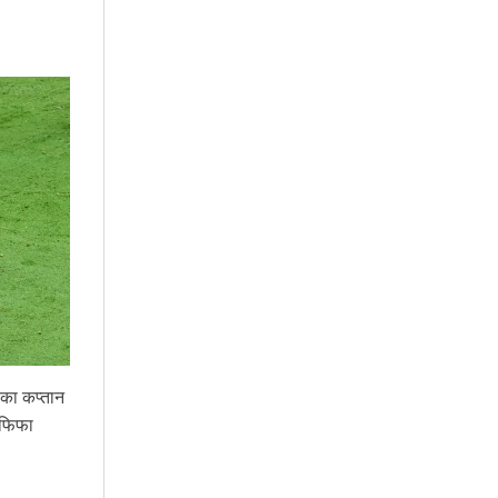
सका कप्तान
 फिफा