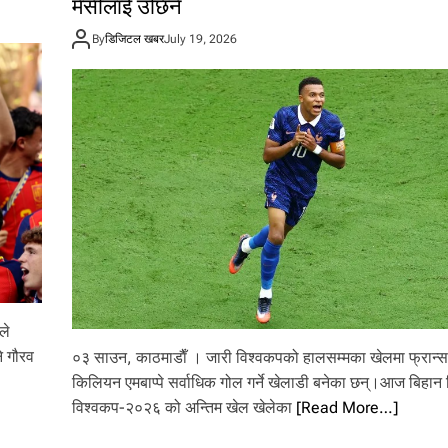
मेसीलाई उछिने
By
डिजिटल खबर
July 19, 2026
ले
े गौरव
०३ साउन, काठमाडाैँ । जारी विश्वकपको हालसम्मका खेलमा फ्रान्
किलियन एमबाप्पे सर्वाधिक गोल गर्ने खेलाडी बनेका छन्।आज बिहान
विश्वकप-२०२६ को अन्तिम खेल खेलेका
[Read More…]