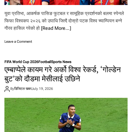
युवा प्रतिभा, आकर्षक पासिङ फुटबल र सामूहिक प्रदर्शनको बलमा स्पेनले
फिफा विश्वकप २०२६ को उपाधि जित्दै दोस्रो पटक विश्व च्याम्पियन बन्ने
गौरव हासिल गरेको हो
[Read More…]
o
Leave a Comment
n
१
६
FIFA World Cup 2026
Football
Sports News
व
एम्बाप्पेले कायम गरे अर्को विश्व रेकर्ड, ‘गोल्डेन
र्ष
प
बुट’को दौडमा मेसीलाई उछिने
छि
न
By
डिजिटल खबर
July 19, 2026
याँ
पु
स्ता
ले
फ
र्का
यो
‘