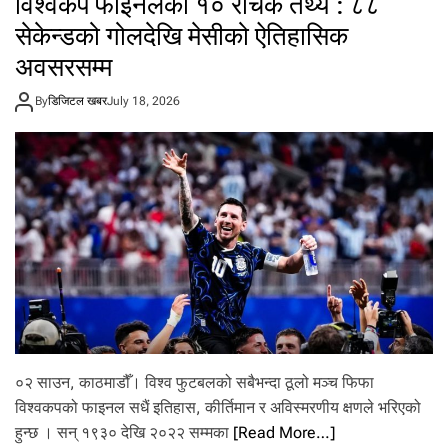
विश्वकप फाइनलका १० रोचक तथ्य : ८८
ई
ई
ह
सेकेन्डको गोलदेखि मेसीको ऐतिहासिक
उ
रा
छि
अवसरसम्म
उँ
ने
दै
इं
By
डिजिटल खबर
July 18, 2026
ग्ल्या
न्ड
ब
न्यो
ते
स्रो
०२ साउन, काठमाडौँ। विश्व फुटबलको सबैभन्दा ठूलो मञ्च फिफा
विश्वकपको फाइनल सधैं इतिहास, कीर्तिमान र अविस्मरणीय क्षणले भरिएको
हुन्छ । सन् १९३० देखि २०२२ सम्मका
[Read More…]