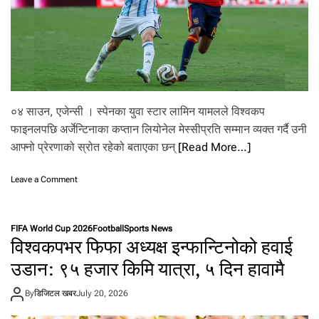
स्पे
न
०४ साउन, एजेन्सी । स्पेनका युवा स्टार लामिन यामलले विश्वकप
फाइनलपछि अर्जेन्टिनाका कप्तान लियोनेल मेस्सीप्रति सम्मान व्यक्त गर्दै उनी
आफ्नो प्रेरणाको स्रोत रहेको बताएका छन्
[Read More…]
o
Leave a Comment
n
मे
स्सी
FIFA World Cup 2026
Football
Sports News
ले
विश्वकपभर फिफा अध्यक्ष इन्फान्टिनोको हवाई
हा
मी
उडान: ९५ हजार किमि यात्रा, ५ दिन हावामै
ला
ई
By
डिजिटल खबर
July 20, 2026
फु
ट