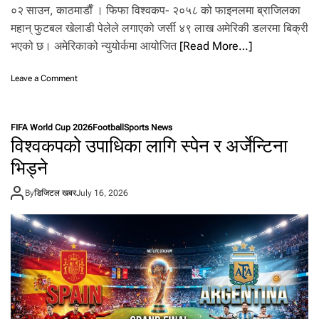
०२ साउन, काठमाडाैँ । फिफा विश्वकप- २०५८ को फाइनलमा ब्राजिलका
न्ड
महान् फुटबल खेलाडी पेलेले लगाएको जर्सी ४९ लाख अमेरिकी डलरमा बिक्री
को
गो
भएको छ। अमेरिकाको न्युयोर्कमा आयोजित
[Read More…]
ल
दे
o
Leave a Comment
खि
n
मे
पे
सी
ले
को
FIFA World Cup 2026
Football
Sports News
ले
ऐ
विश्वकपको उपाधिका लागि स्पेन र अर्जेन्टिना
ल
ति
गा
भिड्ने
हा
ए
सि
को
क
By
डिजिटल खबर
July 16, 2026
ज
अ
र्सी
व
४
स
९
र
ला
स
ख
म्म
अ
मे
रि