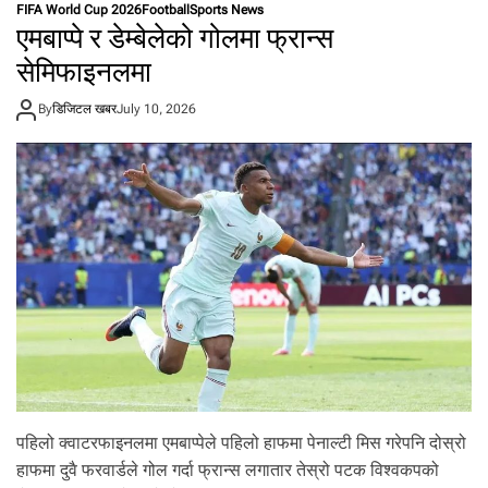
FIFA World Cup 2026
Football
Sports News
क
एमबाप्पे र डेम्बेलेको गोलमा फ्रान्स
प
मा
सेमिफाइनलमा
यु
रो
By
डिजिटल खबर
July 10, 2026
पि
य
न
टो
ली
को
व
र्च
स्व
:
क्वा
र्ट
र
फा
इ
न
पहिलो क्वाटरफाइनलमा एमबाप्पेले पहिलो हाफमा पेनाल्टी मिस गरेपनि दोस्रो
ल
हाफमा दुवै फरवार्डले गोल गर्दा फ्रान्स लगातार तेस्रो पटक विश्वकपको
खे