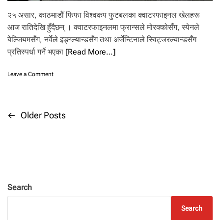
ल
मा
२५ असार, काठमाडाैँ फिफा विश्वकप फुटबलका क्वाटरफाइनल खेलहरू
आज रातिदेखि हुँदैछन् । क्वाटरफाइनलमा फ्रान्सले मोरक्कोसँग, स्पेनले
बेल्जियमसँग, नर्वेले इङ्ग्ल्यान्डसँग तथा अर्जेन्टिनाले स्विट्जरल्यान्डसँग
प्रतिस्पर्धा गर्ने भएका
[Read More…]
o
Leave a Comment
n
वि
श्व
क
P
←
Older Posts
प
मा
o
आ
ज
s
रा
ति
t
दे
खि
Search
क्वा
s
ट
Search
र