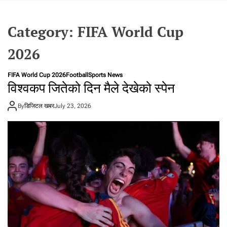
t
a
Category:
FIFA World Cup
l
f
2026
r
o
m
FIFA World Cup 2026
Football
Sports News
विश्वकप जितेको दिन मैले देखेको स्पेन
N
e
By
डिजिटल खबर
p
July 23, 2026
a
l
i
n
N
e
p
a
l
i