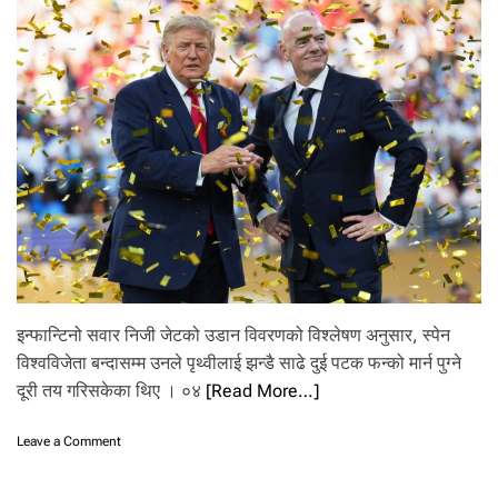
ब
ल
क
ला
प
नि
हु
न
स
क्छ
भ
न्ने
सि
का
ए
:
इन्फान्टिनो सवार निजी जेटको उडान विवरणको विश्लेषण अनुसार, स्पेन
ला
विश्वविजेता बन्दासम्म उनले पृथ्वीलाई झन्डै साढे दुई पटक फन्को मार्न पुग्ने
मि
दूरी तय गरिसकेका थिए । ०४
[Read More…]
न
या
म
o
Leave a Comment
ल
n
वि