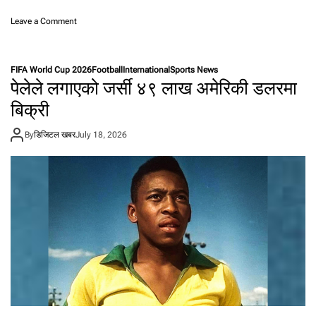
o
Leave a Comment
n
वि
श्व
FIFA World Cup 2026
Football
International
Sports News
क
पेलेले लगाएको जर्सी ४९ लाख अमेरिकी डलरमा
प
फा
बिक्री
इ
न
By
डिजिटल खबर
July 18, 2026
ल
का
१
०
रो
च
क
त
थ्य
:
८
८
से
के