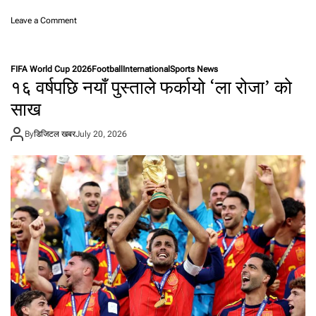
ह
o
Leave a Comment
जा
n
र
स्पे
कि
न
मि
FIFA World Cup 2026
Football
International
Sports News
ला
या
१६ वर्षपछि नयाँ पुस्ताले फर्कायो ‘ला रोजा’ को
ई
त्रा
च्या
साख
,
म्पि
५
य
दि
By
डिजिटल खबर
July 20, 2026
न
न
ब
हा
ना
वा
ए
मै
का
१
९
व
र्षी
य
य
मा
ल