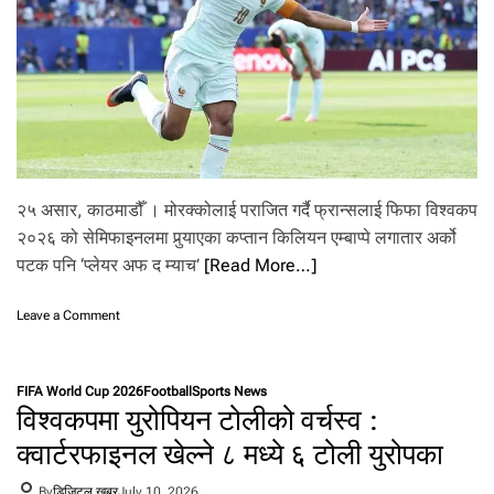
६
व
र्ष
प
छि
से
मि
फा
इ
न
२५ असार, काठमाडौँ । मोरक्कोलाई पराजित गर्दै फ्रान्सलाई फिफा विश्वकप
ल
२०२६ को सेमिफाइनलमा पुर्‍याएका कप्तान किलियन एम्बाप्पे लगातार अर्को
मा
पटक पनि ‘प्लेयर अफ द म्याच’
[Read More…]
o
Leave a Comment
n
ए
म्बा
FIFA World Cup 2026
Football
Sports News
प्पे
विश्वकपमा युरोपियन टोलीको वर्चस्व :
ले
भ
क्वार्टरफाइनल खेल्ने ८ मध्ये ६ टोली युरोपका
ने
-
By
डिजिटल खबर
July 10, 2026