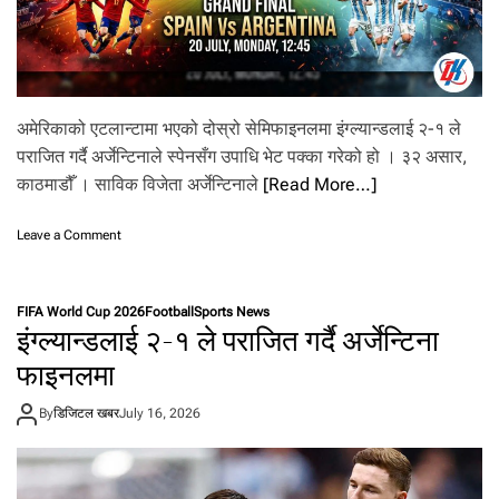
की
ड
ल
र
मा
बि
अमेरिकाको एटलान्टामा भएको दोस्रो सेमिफाइनलमा इंग्ल्यान्डलाई २-१ ले
क्री
पराजित गर्दै अर्जेन्टिनाले स्पेनसँग उपाधि भेट पक्का गरेको हो । ३२ असार,
काठमाडौँ । साविक विजेता अर्जेन्टिनाले
[Read More…]
o
Leave a Comment
n
वि
श्व
FIFA World Cup 2026
Football
Sports News
क
इंग्ल्यान्डलाई २-१ ले पराजित गर्दै अर्जेन्टिना
प
को
फाइनलमा
उ
पा
By
डिजिटल खबर
July 16, 2026
धि
का
ला
गि