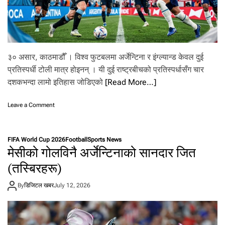
फा
इ
न
ल
मा
३० असार, काठमाडौँ । विश्व फुटबलमा अर्जेन्टिना र इंग्ल्यान्ड केवल दुई
प्रतिस्पर्धी टोली मात्र होइनन् । यी दुई राष्ट्रबीचको प्रतिस्पर्धासँग चार
दशकभन्दा लामो इतिहास जोडिएको
[Read More…]
o
Leave a Comment
n
म्या
रा
FIFA World Cup 2026
Football
Sports News
डो
मेसीको गोलविनै अर्जेन्टिनाको सानदार जित
ना
को
(तस्बिरहरू)
वि
रा
By
डिजिटल खबर
July 12, 2026
स
त
कि
मे