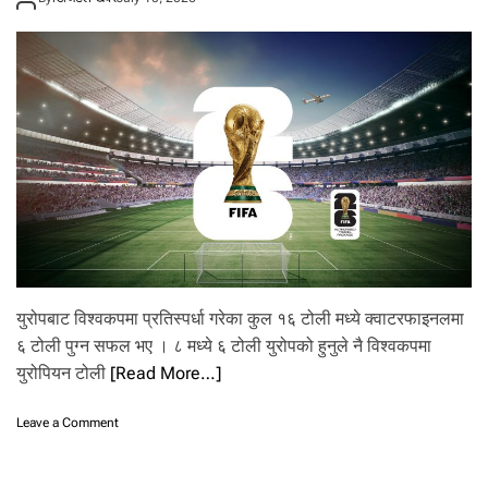
बे
ल्जि
य
म
वा
स्पे
न
म
ध्ये
जो
सु
कै
आ
ए
प
युरोपबाट विश्वकपमा प्रतिस्पर्धा गरेका कुल १६ टोली मध्ये क्वाटरफाइनलमा
नि
कु
६ टोली पुग्न सफल भए । ८ मध्ये ६ टोली युरोपको हुनुले नै विश्वकपमा
नै
युरोपियन टोली
[Read More…]
फ
र
o
क
Leave a Comment
n
प
वि
र्दै
श्व
न