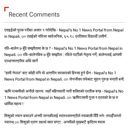
Recent Comments
एसइईको पुरक परीक्षा असार १ गतेदेखि - Nepal's No 1 News Portal from Nepal
in Nepali.
on
एसईको नतिजा सार्वजनिक, ६५.९८ प्रतिशत विद्यार्थी उत्तीर्ण
रवि–बालेन ७ बुँदे सम्झौतामा के छ ? - Nepal's No 1 News Portal from Nepal in
Nepali.
on
रवि–बालेनबिच ७ बुँदे सम्झौता : रविले पार्टीको नेतृत्व गर्ने, बालेनलाई आगामी
प्रधानमन्त्रीमा अघि सार्ने
"हामी नेपाल" बाट कोही पनि यो अन्तरिम सरकारको हिस्सा हुने छैन - Nepal's No 1
News Portal from Nepal in Nepali.
on
जेनजीका तर्फबाट सुदन गुरुङ मन्त्री बन्दै
ऋषि पञ्चमीको अनौठो रहस्य: जहाँ महिनावारी नारी शक्तिको प्रतीक बन्छ - Nepal's No
1 News Portal from Nepal in Nepali.
on
ऋषिपञ्चमी पूजा र व्रतको के छ त
धार्मिक महत्व !
शिशुको ज्यान बचाउने अनमी जानकीलाई स्वास्थ्यमन्त्रीले स्याबासी दिँदै भने- तपाईँजस्तो
स्वास्थ्
on
शिशुको प्राण रक्षार्थ सात घण्टा : अनमीको मुखबाटै कृत्रिम श्वास