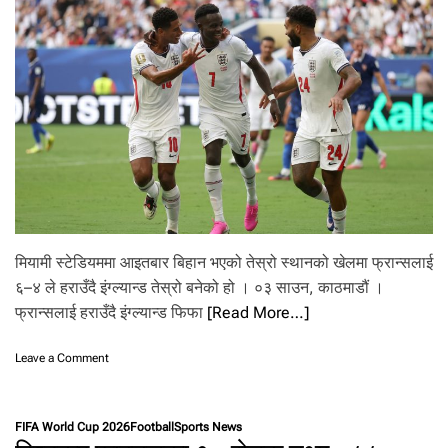
ग
रे
अ
र्को
वि
श्व
रे
क
र्ड
,
‘
गो
ल्डे
न
मियामी स्टेडियममा आइतबार बिहान भएको तेस्रो स्थानको खेलमा फ्रान्सलाई
बु
६–४ ले हराउँदै इंग्ल्यान्ड तेस्रो बनेको हो । ०३ साउन, काठमाडौं ।
ट
फ्रान्सलाई हराउँदै इंग्ल्यान्ड फिफा
[Read More…]
’
को
दौ
o
Leave a Comment
ड
n
मा
फ्रा
मे
न्स
सी
FIFA World Cup 2026
Football
Sports News
ला
ला