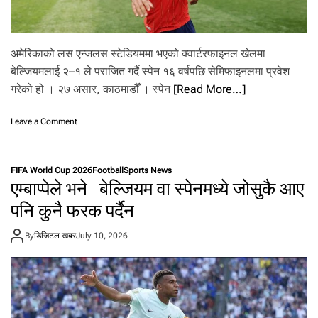
ङ
ल्या
ण्ड
वि
अमेरिकाको लस एन्जलस स्टेडियममा भएको क्वार्टरफाइनल खेलमा
श्व
बेल्जियमलाई २–१ ले पराजित गर्दै स्पेन १६ वर्षपछि सेमिफाइनलमा प्रवेश
क
गरेको हो । २७ असार, काठमाडौँ । स्पेन
[Read More…]
प
को
से
o
Leave a Comment
मि
n
फा
बे
इ
ल्जि
न
FIFA World Cup 2026
Football
Sports News
य
एम्बाप्पेले भने- बेल्जियम वा स्पेनमध्ये जोसुकै आए
ल
म
मा
ला
पनि कुनै फरक पर्दैन
ई
ह
By
डिजिटल खबर
July 10, 2026
रा
उँ
दै
स्पे
न
१