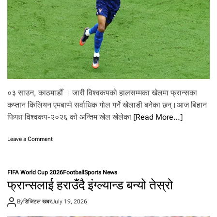
ला
रो
जा
’
को
सा
ख
०३ साउन, काठमाडाैँ । जारी विश्वकपको हालसम्मका खेलमा फ्रान्सका
कप्तान किलियन एमबाप्पे सर्वाधिक गोल गर्ने खेलाडी बनेका छन्।आज बिहान
फिफा विश्वकप-२०२६ को अन्तिम खेल खेलेका
[Read More…]
o
Leave a Comment
n
ए
म्बा
FIFA World Cup 2026
Football
Sports News
प्पे
फ्रान्सलाई हराउँदै इंग्ल्यान्ड बन्यो तेस्रो
ले
का
By
डिजिटल खबर
July 19, 2026
य
म