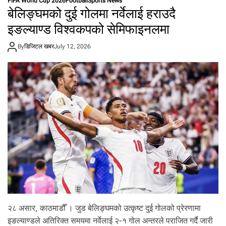
FIFA World Cup 2026
Football
Sports News
को
हा
बेलिङ्घमको दुई गोलमा नर्वेलाई हराउदै
गो
भि
ल
इङल्याण्ड विश्वकपको सेमिफाइनलमा
ड
वि
न्त
नै
!
By
डिजिटल खबर
July 12, 2026
अ
र्जे
न्टि
ना
को
सा
न
दा
र
जि
त
(
त
स्बि
र
ह
रू
२८ असार, काठमाडौँ । जुड बेलिङ्घमको उत्कृष्ट दुई गोलको प्रेरणामा
)
इङल्याण्डले अतिरिक्त समयमा नर्वेलाई २-१ गोल अन्तरले पराजित गर्दै जारी