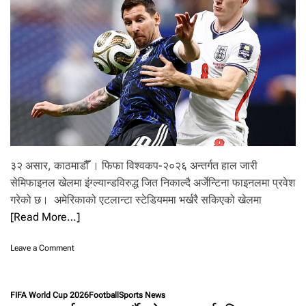
स्पे
न
र
अ
र्जे
न्टि
ना
भि
ड्ने
३२ असार, काठमाडौँ । फिफा विश्वकप-२०२६ अन्तर्गत हाल जारी
सेमिफाइनल खेलमा इंग्ल्यान्डविरुद्ध जित निकाल्दै अर्जेन्टिना फाइनलमा प्रवेश
गरेको छ। अमेरिकाको एटलान्टा स्टेडियममा भर्खरै सकिएको खेलमा
[Read More…]
o
Leave a Comment
n
इं
ग्ल्या
FIFA World Cup 2026
Football
Sports News
न्ड