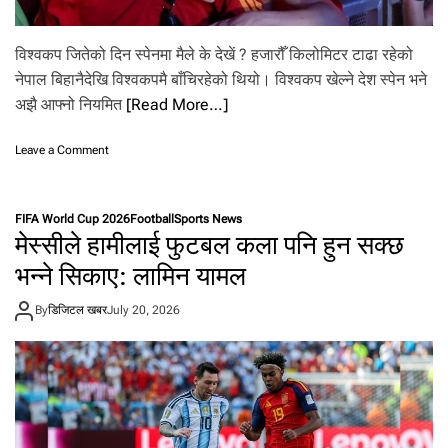
.
विश्वकप जितेको दिन स्पेनमा मैले के देखें ? हजारौँ किलोमिटर टाढा रहेको
नेपाल बिहानैदेखि विश्वकपमै बाँचिरहेको थियो। विश्वकप खेल्ने देश स्पेन भने
अझै आफ्नो नियमित
[Read More…]
o
Leave a Comment
n
वि
श्व
FIFA World Cup 2026
Football
Sports News
क
मेस्सीले हामीलाई फुटबल कला पनि हुन सक्छ
प
जि
भन्ने सिकाए: लामिन यामल
ते
को
By
डिजिटल खबर
July 20, 2026
दि
न
मै
ले
दे
खे
को