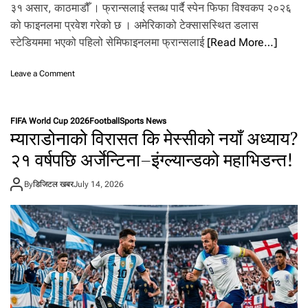
३१ असार, काठमाडौँ । फ्रान्सलाई स्तब्ध पार्दै स्पेन फिफा विश्वकप २०२६
को फाइनलमा प्रवेश गरेको छ । अमेरिकाको टेक्सासस्थित डलास
स्टेडियममा भएको पहिलो सेमिफाइनलमा फ्रान्सलाई
[Read More…]
o
Leave a Comment
n
फ्रा
न्स
FIFA World Cup 2026
Football
Sports News
ला
म्याराडोनाको विरासत कि मेस्सीको नयाँ अध्याय?
ई
स्त
२१ वर्षपछि अर्जेन्टिना–इंग्ल्यान्डको महाभिडन्त!
ब्ध
पा
By
डिजिटल खबर
July 14, 2026
र्दै
स्पे
न
१
६
व
र्ष
प
छि