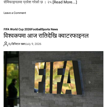
ल्ने
सेमिफाइनलमा प्रवेश गरेको छ । २५
[Read More…]
८
म
o
Leave a Comment
ध्ये
n
६
ए
टो
म
ली
FIFA World Cup 2026
Football
Sports News
बा
यु
विश्वकपमा आज रातिदेखि क्वाटरफाइनल
प्पे
रो
र
प
By
डिजिटल खबर
July 9, 2026
डे
का
म्बे
ले
को
गो
ल
मा
फ्रा
न्स
से
मि
फा
इ
न