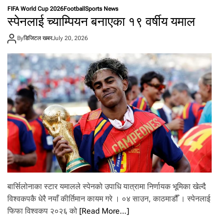
श्व
FIFA World Cup 2026
Football
Sports News
क
स्पेनलाई च्याम्पियन बनाएका १९ वर्षीय यमाल
प
भ
By
डिजिटल खबर
July 20, 2026
र
फि
फा
अ
ध्य
क्ष
इ
न्फा
न्टि
नो
को
ह
वा
ई
उ
डा
बार्सिलोनाका स्टार यमालले स्पेनको उपाधि यात्रामा निर्णायक भूमिका खेल्दै
न
:
विश्वकपकै धेरै नयाँ कीर्तिमान कायम गरे । ०४ साउन, काठमाडौँ । स्पेनलाई
९
फिफा विश्वकप २०२६ को
[Read More…]
५