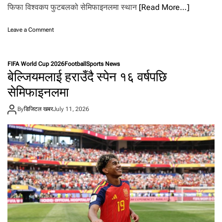
फिफा विश्वकप फुटबलको सेमिफाइनलमा स्थान
[Read More…]
o
Leave a Comment
n
बे
लि
FIFA World Cup 2026
Football
Sports News
ङ्घ
बेल्जियमलाई हराउँदै स्पेन १६ वर्षपछि
म
को
सेमिफाइनलमा
दु
ई
By
डिजिटल खबर
July 11, 2026
गो
ल
मा
न
र्वे
ला
ई
ह
रा
उ
दै
इ