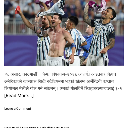
स्सी
को
न
याँ
अ
ध्या
य
?
२
१
व
र्ष
प
छि
२८ असार, काठमाडाैँ। फिफा विश्वकप-२०२६ अन्तर्गत आइतबार बिहान
अ
अमेरिकाको कान्सास सिटी स्टेडियममा भएको खेलमा अर्जेन्टिनी कप्तान
र्जे
लियोनल मेसीले गोल गर्न सकेनन्। उनको गोलविनै स्विट्जरल्यान्डलाई ३-१
न्टि
ना
[Read More…]
–
इं
o
Leave a Comment
ग्ल्या
n
न्ड
मे
को
सी
म