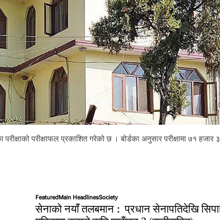
को
उ
च्च
स
त
र्क
ता
अ
प
ना
उ
न
आ
ग्र
ह
ौका परीक्षाको परीक्षाफल प्रकाशित गरेको छ । बोर्डका अनुसार परीक्षामा ७१ हजार
Featured
Main Headlines
Society
सेनाको नयाँ तलबमान : प्रधान सेनापतिदेखि सिपा