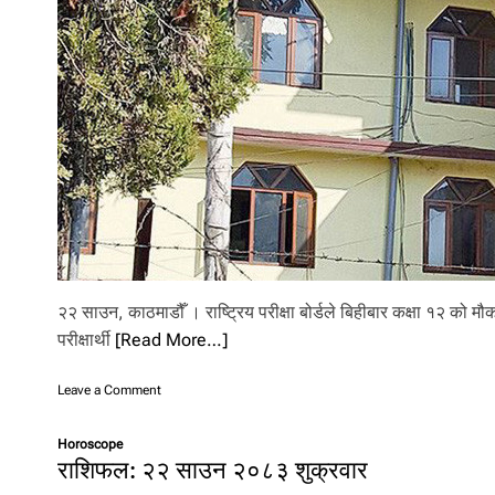
ञ्चा
ल
न
को
त
या
री
२२ साउन, काठमाडौँ । राष्ट्रिय परीक्षा बोर्डले बिहीबार कक्षा १२ को म
परीक्षार्थी
[Read More…]
o
Leave a Comment
n
क
Horoscope
क्षा
राशिफल: २२ साउन २०८३ शुक्रवार
१
२