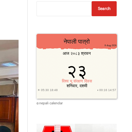
Search
nepali calendar
©