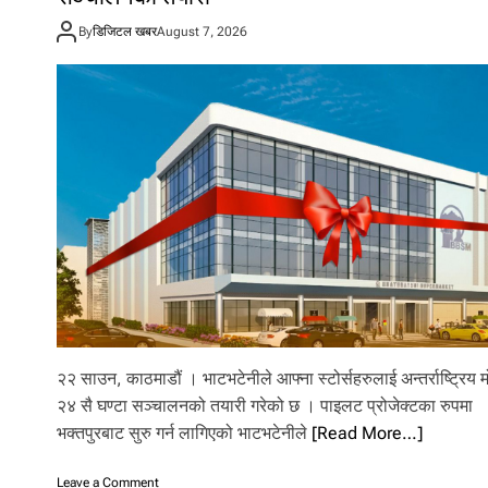
पै
By
डिजिटल खबर
August 7, 2026
याँ
को
सा
मा
न
कि
ने
का
उ
प
भो
क्ता
ले
जि
ते
१
०
२२ साउन, काठमाडौं । भाटभटेनीले आफ्ना स्टोर्सहरुलाई अन्तर्राष्ट्रिय
ला
२४ सै घण्टा सञ्चालनको तयारी गरेको छ । पाइलट प्रोजेक्टका रुपमा
ख
को
भक्तपुरबाट सुरु गर्न लागिएको भाटभटेनीले
[Read More…]
ब
म्प
o
Leave a Comment