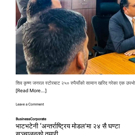
l
i
.
शिव कृष्ण जनरल स्टोरबाट २५० रुपैयाँको सामान खरिद गरेका एक उपभोक
[Read More…]
o
Leave a Comment
n
२
Business
Corporate
५
भाटभटेनी ‘अन्तर्राष्ट्रिय मोडल’मा २४ सै घण्टा
०
सञ्चालनको तयारी
रु