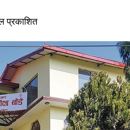
n
आ
ज
ाफल प्रकाशित
प
नि
दे
श
भ
र
व
र्षा
को
स
म्भा
व
ना
,
मौ
स
म
वि
भा
ग