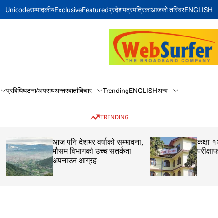
Unicode
सम्पादकीय
Exclusive
Featured
प्रदेश
पत्रपत्रिका
आजकाे तस्विर
ENGLISH
बिचार
अन्य
प्रविधि
घटना/अपराध
अन्तरवार्ता
Trending
ENGLISH
TRENDING
आज पनि देशभर वर्षाको सम्भावना,
कक्षा १२ को मौका परीक
मौसम विभागको उच्च सतर्कता
परीक्षाफल प्रकाशित
अपनाउन आग्रह