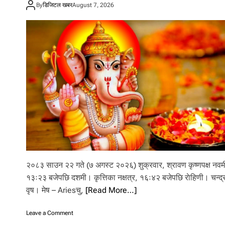
By
डिजिटल खबर
August 7, 2026
को
मौ
का
प
री
क्षा
को
प
री
क्षा
फ
ल
प्र
का
शि
त
२०८३ साउन २२ गते (७ अगस्ट २०२६) शुक्रवार, श्रावण कृष्णपक्ष नवम
१३ः२३ बजेपछि दशमी। कृत्तिका नक्षत्र, १६ः४२ बजेपछि राेहिणी। चन्द्
वृष। मेष – Ariesचु,
[Read More…]
o
Leave a Comment
n