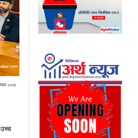
नम्बर ००७
 उच्च