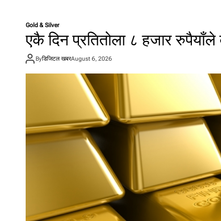
रा
शि
Gold & Silver
फ
एकै दिन प्रतितोला ८ हजार रुपैयाँले 
ल
:
२
By
डिजिटल खबर
August 6, 2026
२
सा
उ
न
२
०
८
३
शु
क्र
वा
र