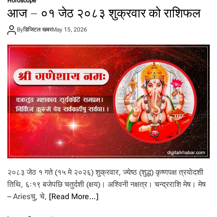
Horoscope
ग्गा
आज – ०१ जेठ २०८३ शुक्रवार को राशिफल
पा
ए
By
डिजिटल खबर
May 15, 2026
ट
ह
रा
आ
फैँ
ब
ना
उँ
छु
’
२०८३ जेठ १ गते (१५ मे २०२६) शुक्रवार, ज्येष्ठ (शुद्ध) कृष्णपक्ष त्रयाेदशी
तिथि, ६ः१९ बजेपछि चतुर्दशी (क्षय)। अश्विनी नक्षत्र। चन्द्रराशि मेष। मेष
– Ariesचु, चे,
[Read More…]