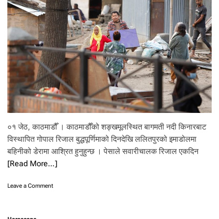
र्यो
मो
बा
इ
ल
पू
र्वा
धा
र
वि
भा
ग
को
०१ जेठ, काठमाडौँ । काठमाडौँको शङ्खमूलस्थित बागमती नदी किनारबाट
ने
तृ
विस्थापित गोपाल रिजाल बुद्धपूर्णिमाको दिनदेखि ललितपुरको इमाडोलमा
त्व
बहिनीको डेरामा आश्रित हुनुहुन्छ । पेसाले सवारीचालक रिजाल एकदिन
का
[Read More…]
ला
गि
न
o
Leave a Comment
याँ
n
प्र
‘
मु
ज
ख