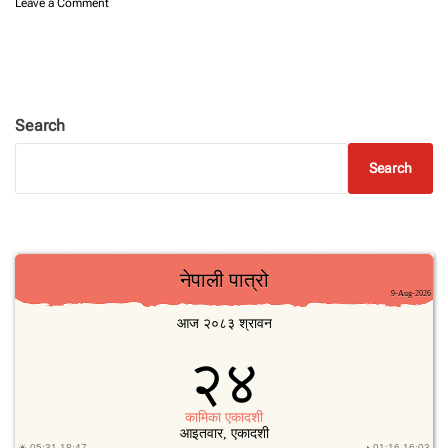
o
Leave a Comment
n
आ
ज
–
०
१
Search
जे
ठ
Search
२
०
८
३
शु
क्र
वा
र
को
रा
शि
फ
ल