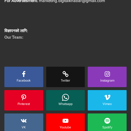
For Advertiesment:
marketing.digitalkhabar@gmail.com
विज्ञापनको लागि
:
Our Team:
Facebook
Twitter
Instagram
Pinterest
Whatsapp
Vimeo
VK
Youtube
Spotify