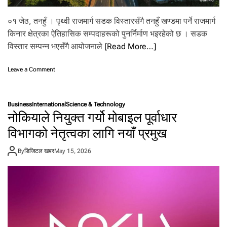
.
०१ जेठ, तनहुँ । पृथ्वी राजमार्ग सडक विस्तारसँगै तनहुँ खण्डमा पर्ने राजमार्ग
किनार क्षेत्रका ऐतिहासिक सम्पदाहरूको पुनर्निर्माण भइरहेको छ । सडक
विस्तार सम्पन्न भएसँगै आयोजनाले
[Read More…]
o
Leave a Comment
n
पृ
थ्वी
Business
International
Science & Technology
रा
नोकियाले नियुक्त गर्यो मोबाइल पूर्वाधार
ज
मा
विभागको नेतृत्वका लागि नयाँ प्रमुख
र्ग
का
By
डिजिटल खबर
May 15, 2026
ऐ
ति
हा
सि
क
स
म्प
दा