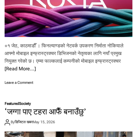
को
पु
न
र्नि
र्मा
ण
ग
रिँ
०१ जेठ, काठमाडौँ । फिनल्याण्डको नेटवर्क उपकरण निर्माता नोकियाले
दै
आफ्नो मोबाइल इन्फ्रास्ट्रक्चर डिभिजनको नेतृत्वका लागि नयाँ प्रमुख
नियुक्त गरेको छ। एम्मा फाल्कलाई कम्पनीको मोबाइल इन्फ्रास्ट्रक्चर
[Read More…]
o
Leave a Comment
n
नो
कि
Featured
Society
या
‘जग्गा पाए टहरा आफैँ बनाउँछु’
ले
नि
By
डिजिटल खबर
May 15, 2026
यु
क्त
ग