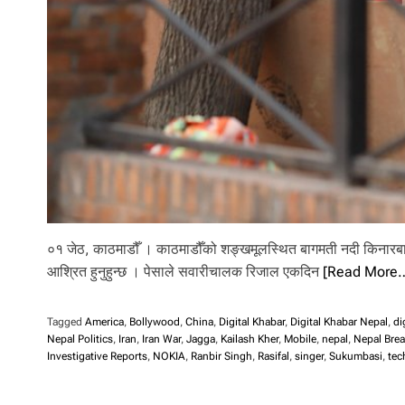
l
i
.
०१ जेठ, काठमाडौँ । काठमाडौँको शङ्खमूलस्थित बागमती नदी किनारबाट 
आश्रित हुनुहुन्छ । पेसाले सवारीचालक रिजाल एकदिन
[Read More
Tagged
America
,
Bollywood
,
China
,
Digital Khabar
,
Digital Khabar Nepal
,
di
Nepal Politics
,
Iran
,
Iran War
,
Jagga
,
Kailash Kher
,
Mobile
,
nepal
,
Nepal Bre
Investigative Reports
,
NOKIA
,
Ranbir Singh
,
Rasifal
,
singer
,
Sukumbasi
,
tec