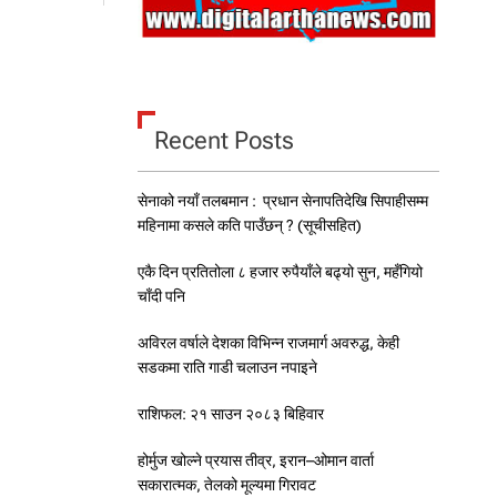
ज
ग्गा
पा
ए
ट
ह
Recent Posts
रा
आ
फैँ
सेनाको नयाँ तलबमान : प्रधान सेनापतिदेखि सिपाहीसम्म
ब
ना
महिनामा कसले कति पाउँछन् ? (सूचीसहित)
उँ
छु
एकै दिन प्रतितोला ८ हजार रुपैयाँले बढ्यो सुन, महँगियो
’
चाँदी पनि
अविरल वर्षाले देशका विभिन्न राजमार्ग अवरुद्ध, केही
सडकमा राति गाडी चलाउन नपाइने
राशिफल: २१ साउन २०८३ बिहिवार
होर्मुज खोल्ने प्रयास तीव्र, इरान–ओमान वार्ता
सकारात्मक, तेलको मूल्यमा गिरावट