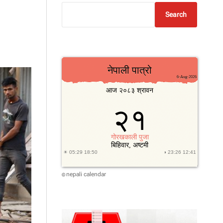
Search
nepali calendar
©