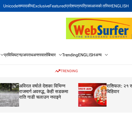
Unicode
सम्पादकीय
Exclusive
Featured
प्रदेश
पत्रपत्रिका
आजकाे तस्विर
ENGLISH
बिचार
अन्य
प्रविधि
घटना/अपराध
अन्तरवार्ता
Trending
ENGLISH
TRENDING
अविरल वर्षाले देशका विभिन्न
राशिफल: २१ साउन 
राजमार्ग अवरुद्ध, केही सडकमा
बिहिवार
राति गाडी चलाउन नपाइने