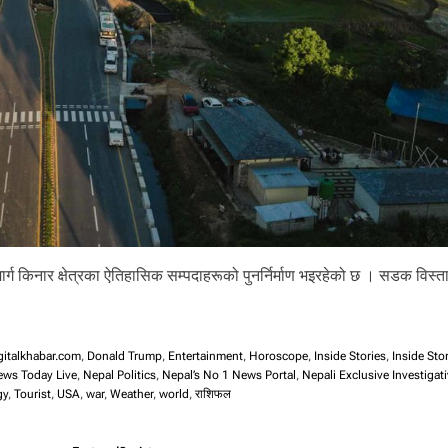
जमार्ग किनार क्षेत्रका ऐतिहासिक सम्पदाहरूको पुनर्निर्माण भइरहेको छ । सडक विस्ता
gitalkhabar.com
,
Donald Trump
,
Entertainment
,
Horoscope
,
Inside Stories
,
Inside Sto
ews Today Live
,
Nepal Politics
,
Nepal’s No 1 News Portal
,
Nepali Exclusive Investigat
gy
,
Tourist
,
USA
,
war
,
Weather
,
world
,
राशिफल