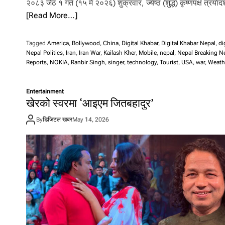
२०८३ जेठ १ गते (१५ मे २०२६) शुक्रवार, ज्येष्ठ (शुद्ध) कृष्णपक्ष त्रयाे
[Read More…]
Tagged
America
,
Bollywood
,
China
,
Digital Khabar
,
Digital Khabar Nepal
,
di
Nepal Politics
,
Iran
,
Iran War
,
Kailash Kher
,
Mobile
,
nepal
,
Nepal Breaking N
Reports
,
NOKIA
,
Ranbir Singh
,
singer
,
technology
,
Tourist
,
USA
,
war
,
Weath
Entertainment
खेरको स्वरमा ‘आइएम जितबहादुर’
By
डिजिटल खबर
May 14, 2026