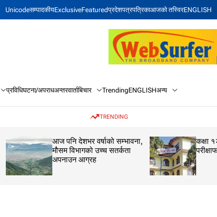
Unicode
सम्पादकीय
Exclusive
Featured
प्रदेश
पत्रपत्रिका
आजकाे तस्विर
ENGLISH
बिचार
अन्य
प्रविधि
घटना/अपराध
अन्तरवार्ता
Trending
ENGLISH
TRENDING
आज पनि देशभर वर्षाको सम्भावना,
कक्षा १२ को मौका परीक
मौसम विभागको उच्च सतर्कता
परीक्षाफल प्रकाशित
अपनाउन आग्रह