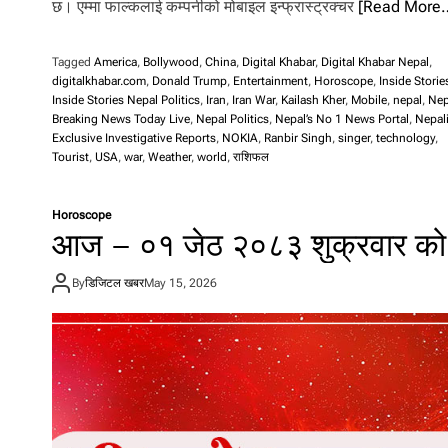
छ। एम्मा फाल्कलाई कम्पनीको मोबाइल इन्फ्रास्ट्रक्चर
[Read More
Tagged
America
,
Bollywood
,
China
,
Digital Khabar
,
Digital Khabar Nepal
,
digitalkhabar.com
,
Donald Trump
,
Entertainment
,
Horoscope
,
Inside Storie
Inside Stories Nepal Politics
,
Iran
,
Iran War
,
Kailash Kher
,
Mobile
,
nepal
,
Nep
Breaking News Today Live
,
Nepal Politics
,
Nepal’s No 1 News Portal
,
Nepal
Exclusive Investigative Reports
,
NOKIA
,
Ranbir Singh
,
singer
,
technology
,
Tourist
,
USA
,
war
,
Weather
,
world
,
राशिफल
Horoscope
आज – ०१ जेठ २०८३ शुक्रवार को
By
डिजिटल खबर
May 15, 2026