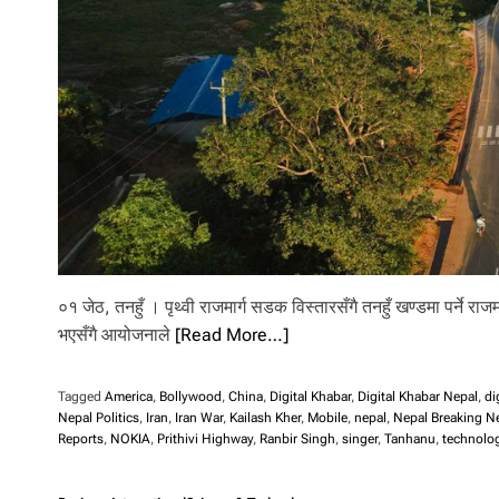
l
i
.
०१ जेठ, तनहुँ । पृथ्वी राजमार्ग सडक विस्तारसँगै तनहुँ खण्डमा पर्ने रा
भएसँगै आयोजनाले
[Read More…]
Tagged
America
,
Bollywood
,
China
,
Digital Khabar
,
Digital Khabar Nepal
,
di
Nepal Politics
,
Iran
,
Iran War
,
Kailash Kher
,
Mobile
,
nepal
,
Nepal Breaking N
Reports
,
NOKIA
,
Prithivi Highway
,
Ranbir Singh
,
singer
,
Tanhanu
,
technolo