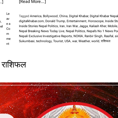
[Read More…]
…]
Le
Tagged
America
,
Bollywood
,
China
,
Digital Khabar
,
Digital Khabar Nepa
av
digitalkhabar.com
,
Donald Trump
,
Entertainment
,
Horoscope
,
Inside St
s
,
e a
Inside Stories Nepal Politics
,
Iran
,
Iran War
,
Jagga
,
Kailash Kher
,
Mobile
al
Co
Nepal Breaking News Today Live
,
Nepal Politics
,
Nepal’s No 1 News Por
i
m
Nepali Exclusive Investigative Reports
,
NOKIA
,
Ranbir Singh
,
Rasifal
,
si
me
Sukumbasi
,
technology
,
Tourist
,
USA
,
war
,
Weather
,
world
,
राशिफल
o
nt
n
नो
कि
 राशिफल
या
ले
नि
यु
क्त
ग
र्यो
मो
बा
इ
ल