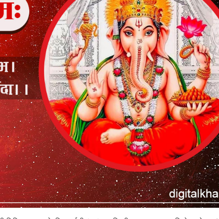
पू
र्वा
धा
र
वि
भा
ग
को
ने
तृ
त्व
का
ला
गि
न
याँ
प्र
मु
ख