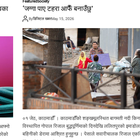
Featured
Society
्वका
‘जग्गा पाए टहरा आफैँ बनाउँछु’
By
डिजिटल खबर
May 15, 2026
०१ जेठ, काठमाडौँ । काठमाडौँको शङ्खमूलस्थित बागमती नदी किन
विस्थापित गोपाल रिजाल बुद्धपूर्णिमाको दिनदेखि ललितपुरको इमाडोल
 आफ्नो
बहिनीको डेरामा आश्रित हुनुहुन्छ । पेसाले सवारीचालक रिजाल एक
गरेको