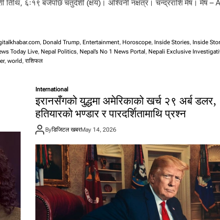
दशी तिथि, ६ः१९ बजेपछि चतुर्दशी (क्षय)। अश्विनी नक्षत्र। चन्द्रराशि मेष। मेष – A
gitalkhabar.com
,
Donald Trump
,
Entertainment
,
Horoscope
,
Inside Stories
,
Inside Sto
ews Today Live
,
Nepal Politics
,
Nepal’s No 1 News Portal
,
Nepali Exclusive Investigat
er
,
world
,
राशिफल
International
इरानसँगको युद्धमा अमेरिकाको खर्च २९ अर्ब डलर,
हतियारको भण्डार र पारदर्शितामाथि प्रश्न
By
डिजिटल खबर
May 14, 2026