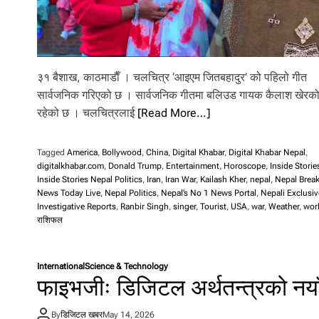
३१ बैशाख, काठमाडाैँ । चलचित्र ‘आइएम जितबहादुर’ को पहिलो गीत
सार्वजनिक गरिएको छ । सार्वजनिक गीतमा बलिउड गायक कैलाश खेरको
रहेको छ । चलचित्रलाई
[Read More…]
Tagged
America
,
Bollywood
,
China
,
Digital Khabar
,
Digital Khabar Nepal
,
digitalkhabar.com
,
Donald Trump
,
Entertainment
,
Horoscope
,
Inside Storie
Inside Stories Nepal Politics
,
Iran
,
Iran War
,
Kailash Kher
,
nepal
,
Nepal Brea
News Today Live
,
Nepal Politics
,
Nepal’s No 1 News Portal
,
Nepali Exclusiv
Investigative Reports
,
Ranbir Singh
,
singer
,
Tourist
,
USA
,
war
,
Weather
,
wor
राशिफल
International
Science & Technology
फाइभजीः डिजिटल अर्थतन्त्रको नय
By
डिजिटल खबर
May 14, 2026