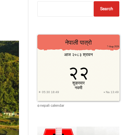
Search
nepali calendar
©