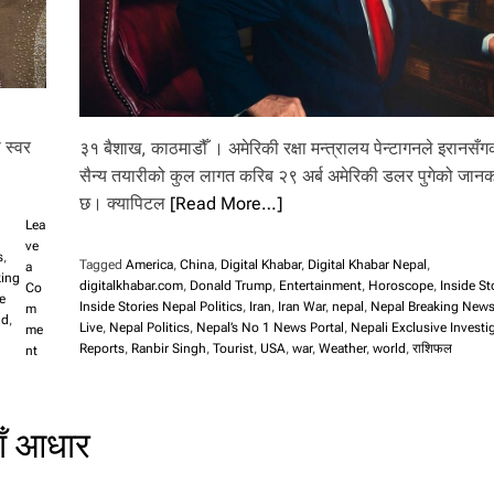
 स्वर
३१ बैशाख, काठमाडौँ । अमेरिकी रक्षा मन्त्रालय पेन्टागनले इरानसँगको
सैन्य तयारीको कुल लागत करिब २९ अर्ब अमेरिकी डलर पुगेको जानक
छ। क्यापिटल
[Read More…]
Lea
ve
s
,
Tagged
America
,
China
,
Digital Khabar
,
Digital Khabar Nepal
,
a
king
digitalkhabar.com
,
Donald Trump
,
Entertainment
,
Horoscope
,
Inside St
Co
e
Inside Stories Nepal Politics
,
Iran
,
Iran War
,
nepal
,
Nepal Breaking New
m
ld
,
Live
,
Nepal Politics
,
Nepal’s No 1 News Portal
,
Nepali Exclusive Investi
me
Reports
,
Ranbir Singh
,
Tourist
,
USA
,
war
,
Weather
,
world
,
राशिफल
o
nt
n
खे
र
ाँ आधार
को
स्व
र