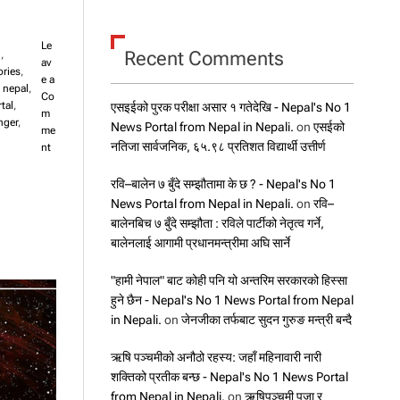
Le
Recent Comments
l
,
av
ories
,
e a
,
nepal
,
Co
tal
,
एसइईको पुरक परीक्षा असार १ गतेदेखि - Nepal's No 1
m
nger
,
News Portal from Nepal in Nepali.
on
एसईको
me
नतिजा सार्वजनिक, ६५.९८ प्रतिशत विद्यार्थी उत्तीर्ण
o
nt
n
‘
रवि–बालेन ७ बुँदे सम्झौतामा के छ ? - Nepal's No 1
ज
News Portal from Nepal in Nepali.
on
रवि–
ग्गा
बालेनबिच ७ बुँदे सम्झौता : रविले पार्टीको नेतृत्व गर्ने,
पा
बालेनलाई आगामी प्रधानमन्त्रीमा अघि सार्ने
ए
ट
"हामी नेपाल" बाट कोही पनि यो अन्तरिम सरकारको हिस्सा
ह
हुने छैन - Nepal's No 1 News Portal from Nepal
रा
आ
in Nepali.
on
जेनजीका तर्फबाट सुदन गुरुङ मन्त्री बन्दै
फैँ
ब
ऋषि पञ्चमीको अनौठो रहस्य: जहाँ महिनावारी नारी
ना
शक्तिको प्रतीक बन्छ - Nepal's No 1 News Portal
उँ
from Nepal in Nepali.
on
ऋषिपञ्चमी पूजा र