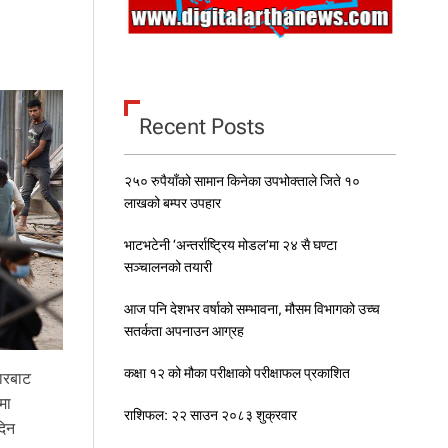
थ्वी
रा
ज
मा
र्ग
का
Recent Posts
ऐ
ति
हा
२५० रुपैयाँको सामान किनेका उपभोक्ताले जिते १०
सि
क
लाखको बम्पर उपहार
स
म्प
भाटभटेनी ‘अन्तर्राष्ट्रिय मोडल’मा २४ सै घण्टा
दा
सञ्चालनको तयारी
को
पु
आज पनि देशभर वर्षाको सम्भावना, मौसम विभागको उच्च
न
सतर्कता अपनाउन आग्रह
र्नि
र्मा
कक्षा १२ को मौका परीक्षाको परीक्षाफल प्रकाशित
ण
ारबाट
ग
मा
रिँ
राशिफल: २२ साउन २०८३ शुक्रवार
दिन
दै