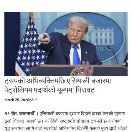
t
a
l
f
r
o
m
N
e
p
a
l
ट्रम्पको अभिव्यक्तिपछि एसियाली बजारमा
i
पेट्रोलियम पदार्थको मूल्यमा गिरावट
n
N
March 25, 2026
एजेन्सी
e
p
११ चैत, काठमाडौँ ।
एसियाली बजारमा बुधबार बिहानै कच्चा तेलको मूल्यमा
a
l
ठूलो गिरावट आएको छ। अमेरिकी राष्ट्रपति डोनाल्ड ट्रम्पले इरानसँगको
i
युद्ध अन्त्यका लागि वार्ता भइरहेको अभिव्यक्ति दिएसँगै तेलको मूल्य ह्वात्तै घटेको