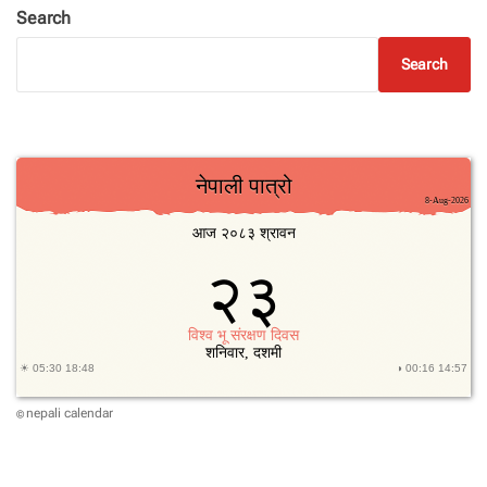
Search
Search
nepali calendar
©