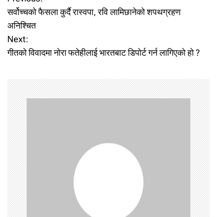
P
सर्वोच्चको फैसला कुर्दै रास्वपा, रवि लामिछानेको शपथग्रहण
o
अनिश्चित
Next:
s
गीतको विवादमा नोरा फतेहीलाई भारतबाट डिपोर्ट गर्न लागिएको हो ?
t
n
a
v
i
g
a
t