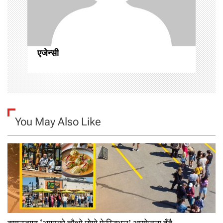
i
o
n
एजेन्सी
You May Also Like
क्यानडामा ‘आमाको चौथो मोमो फेस्टिभल’ आयोजना हुँदै