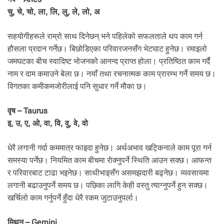
.
चु, चे, चो, ला, लि, लु, ले, लो, अ
सहयोगीहरूले राम्रो साथ दिनेछन् भने पहिलेको सफलताले थप काम गर्न
हौसला प्रदान गर्नेछ। बिछोडिएका परिवारजनसँग भेटघाट हुनेछ। रमाइलो
जमघटका बीच स्वादिष्ट भोजनको आनन्द प्राप्त होला। प्रतिष्ठित काम गर्दै
नाम र दाम कमाउने बेला छ। नयाँ तथा रचनात्मक काम प्रारम्भ गर्ने समय छ।
विगतका कमीकमजोरीलाई पनि सुधार गर्ने मौका छ।
वृष – Taurus
इ, उ, ए, ओ, वा, वि, वु, वे, वो
धेरै लगानी गर्दा कममात्र फाइदा हुनेछ। अर्थअभाव खट्किनाले काम पूरा गर्न
समस्या पर्नेछ। नियमित काम बीचमा राेक्नुपर्ने स्थिति आउन सक्छ। आफन्त
र परिवारबाट टाढा भइनेछ। साथीभाइसँग असमझदारी बढ्नेछ। व्यवसायमा
लगानी बढाउनुपर्ने समय छ। पछिका लागि केही वस्तु त्याग्नुपर्ने हुन सक्छ।
खर्चिलो काम गर्नुपर्ने हुँदा धेरै रकम जुटाउनुपर्ला।
मिथुन – Gemini