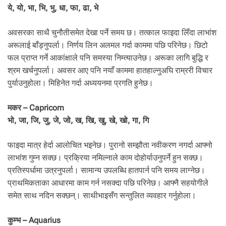
ये, यो, भा, भि, भु, धा, फा, ढा, भे
अवसरका साथै चुनौतीसमेत देखा पर्ने समय छ। तत्काल फाइदा लिँदा लाभांश
अरूलाई बाँड्नुपर्ला। निर्णय लिन अलमल गर्दा काममा पछि परिनेछ। छिटो
फल प्राप्त गर्ने आकांक्षाले पनि समस्या निम्त्याउनेछ। अरूका लागि बुद्धि र
श्रम खर्चनुपर्ला। अवसर आए पनि नयाँ काममा हातहाल्नुअघि राम्ररी विचार
पुर्याउनुहोला। मिहिनेत गर्दा अध्ययनमा प्रगति हुनेछ।
मकर – Capricorn
भो, जा, जि, जु, जे, जो, ख, खि, खु, खे, खो, गा, गि
फाइदा मात्र हेर्दा आलोचित भइनेछ। पुरानो सम्झौता नवीकरण नगर्दा आफ्नो
लाभांश गुम्न सक्छ। प्रक्रिया नमिल्नाले काम दोहोर्याउनुपर्ने हुन सक्छ।
प्रतिस्पर्धामा उत्रनुपर्ला। सामान्य उपलब्धि हातपार्न पनि समय लाग्नेछ।
प्राथमिकताका आधारमा काम गर्न नसक्दा पछि परिनेछ। आफ्नै सहयोगीले
समेत साथ नदिन सक्छन्। साथीभाइसँग सन्तुलित व्यवहार गर्नुहाेला।
कुम्भ – Aquarius