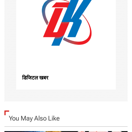
i
g
a
t
i
o
डिजिटल खबर
n
You May Also Like