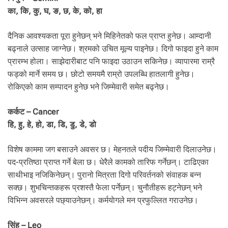
का, कि, कु, घ, ङ, छ, के, को, हा
दैनिक आवश्यकता पूरा हुनेछन् भने मिहिनेतको फल प्राप्त हुनेछ। आम्दानी
बढ्नाले उत्साह जाग्नेछ। श्रमको उचित मूल्य पाइनेछ। दिगो फाइदा हुने काम
प्रारम्भ होला। साझेदारीबाट पनि फाइदा उठाउन सकिनेछ। व्यापारमा राम्रै
फड्को मार्ने समय छ। छोटो समयमै राम्रो उपलब्धि हातलागी हुनेछ।
रोकिएको काम सम्पादन हुनेछ भने जिम्मेवारी समेत बढ्नेछ।
कर्कट – Cancer
हि, हु, हे, हो, डा, डि, डु, डे, डो
विशेष काममा जग बसाउने अवसर छ। मेहनतले पदीय जिम्मेवारी दिलाउनेछ।
पद-प्रतिष्ठा प्राप्त गर्ने बेला छ। धेरैले कामको तारिफ गर्नेछन्। टाढिएका
साथीभाइ नजिकिनेछन्। पुरानो मित्रता दिगो परिवर्तनको संवाहक बन्न
सक्छ। शुभचिन्तकहरू प्रशस्तै फेला पर्नेछन्। चुनौतीहरू हट्नेछन् भने
विभिन्न अवसरले पछ्याउनेछन्। कर्मयाेगले मन प्रफुल्लित गराउनेछ।
सिंह – Leo