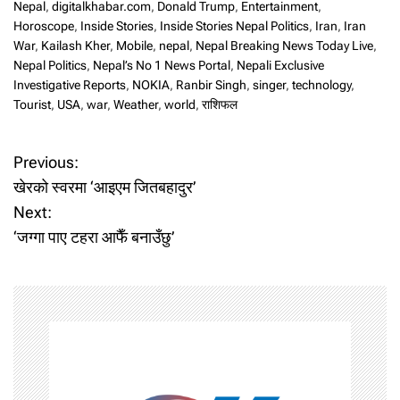
Nepal
,
digitalkhabar.com
,
Donald Trump
,
Entertainment
,
Horoscope
,
Inside Stories
,
Inside Stories Nepal Politics
,
Iran
,
Iran
War
,
Kailash Kher
,
Mobile
,
nepal
,
Nepal Breaking News Today Live
,
Nepal Politics
,
Nepal’s No 1 News Portal
,
Nepali Exclusive
Investigative Reports
,
NOKIA
,
Ranbir Singh
,
singer
,
technology
,
Tourist
,
USA
,
war
,
Weather
,
world
,
राशिफल
P
Previous:
खेरको स्वरमा ‘आइएम जितबहादुर’
o
Next:
‘जग्गा पाए टहरा आफैँ बनाउँछु’
s
t
n
a
v