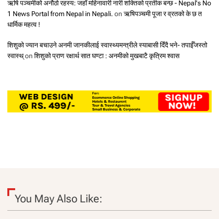
ऋषि पञ्चमीको अनौठो रहस्य: जहाँ महिनावारी नारी शक्तिको प्रतीक बन्छ - Nepal's No
1 News Portal from Nepal in Nepali.
on
ऋषिपञ्चमी पूजा र व्रतको के छ त
धार्मिक महत्व !
शिशुको ज्यान बचाउने अनमी जानकीलाई स्वास्थ्यमन्त्रीले स्याबासी दिँदै भने- तपाईँजस्तो
स्वास्थ्
on
शिशुको प्राण रक्षार्थ सात घण्टा : अनमीको मुखबाटै कृत्रिम श्वास
You May Also Like: