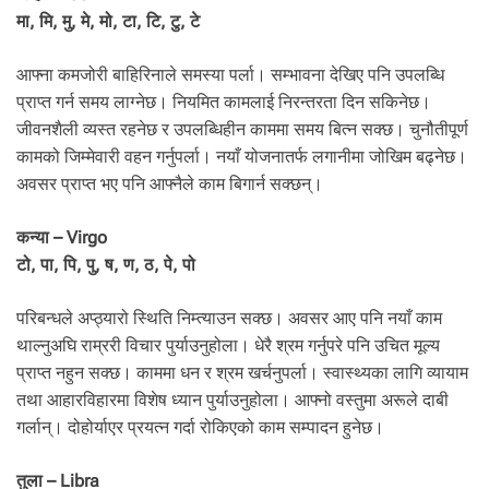
मा, मि, मु, मे, मो, टा, टि, टु, टे
आफ्ना कमजोरी बाहिरिनाले समस्या पर्ला। सम्भावना देखिए पनि उपलब्धि
प्राप्त गर्न समय लाग्नेछ। नियमित कामलाई निरन्तरता दिन सकिनेछ।
जीवनशैली व्यस्त रहनेछ र उपलब्धिहीन काममा समय बित्न सक्छ। चुनौतीपूर्ण
कामको जिम्मेवारी वहन गर्नुपर्ला। नयाँ योजनातर्फ लगानीमा जोखिम बढ्नेछ।
अवसर प्राप्त भए पनि आफ्नैले काम बिगार्न सक्छन्।
कन्या – Virgo
टो, पा, पि, पु, ष, ण, ठ, पे, पो
परिबन्धले अप्ठ्यारो स्थिति निम्त्याउन सक्छ। अवसर आए पनि नयाँ काम
थाल्नुअघि राम्ररी विचार पुर्याउनुहोला। धेरै श्रम गर्नुपरे पनि उचित मूल्य
प्राप्त नहुन सक्छ। काममा धन र श्रम खर्चनुपर्ला। स्वास्थ्यका लागि व्यायाम
तथा आहारविहारमा विशेष ध्यान पुर्याउनुहोला। आफ्नो वस्तुमा अरूले दाबी
गर्लान्। दोहोर्याएर प्रयत्न गर्दा रोकिएको काम सम्पादन हुनेछ।
तुला – Libra