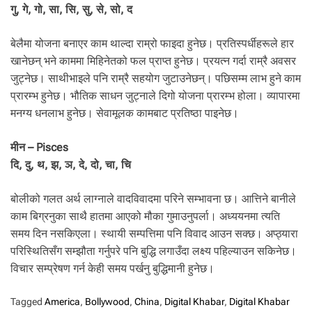
गु, गे, गो, सा, सि, सु, से, सो, द
बेलैमा योजना बनाएर काम थाल्दा राम्रो फाइदा हुनेछ। प्रतिस्पर्धीहरूले हार
खानेछन् भने काममा मिहिनेतको फल प्राप्त हुनेछ। प्रयत्न गर्दा राम्रै अवसर
जुट्नेछ। साथीभाइले पनि राम्रै सहयोग जुटाउनेछन्। पछिसम्म लाभ हुने काम
प्रारम्भ हुनेछ। भौतिक साधन जुट्नाले दिगो योजना प्रारम्भ होला। व्यापारमा
मनग्य धनलाभ हुनेछ। सेवामूलक कामबाट प्रतिष्ठा पाइनेछ।
मीन – Pisces
दि, दु, थ, झ, ञ, दे, दो, चा, चि
बोलीको गलत अर्थ लाग्नाले वादविवादमा परिने सम्भावना छ। आत्तिने बानीले
काम बिग्रनुका साथै हातमा आएको मौका गुमाउनुपर्ला। अध्ययनमा त्यति
समय दिन नसकिएला। स्थायी सम्पत्तिमा पनि विवाद आउन सक्छ। अप्ठ्यारा
परिस्थितिसँग सम्झौता गर्नुपरे पनि बुद्धि लगाउँदा लक्ष्य पहिल्याउन सकिनेछ।
विचार सम्प्रेषण गर्न केही समय पर्खनु बुद्धिमानी हुनेछ।
Tagged
America
,
Bollywood
,
China
,
Digital Khabar
,
Digital Khabar