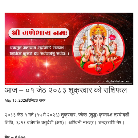
t
a
l
f
r
o
m
N
e
p
a
l
i
आज – ०१ जेठ २०८३ शुक्रवार को राशिफल
n
N
May 15, 2026
डिजिटल खबर
e
p
२०८३ जेठ १ गते (१५ मे २०२६) शुक्रवार, ज्येष्ठ (शुद्ध) कृष्णपक्ष त्रयाेदशी
a
तिथि, ६ः१९ बजेपछि चतुर्दशी (क्षय)। अश्विनी नक्षत्र। चन्द्रराशि मेष।
l
i
मेष – Aries