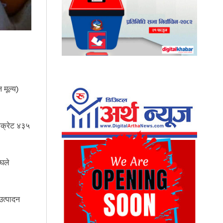
 मूल्य)
िक्रेट ४३५
ंघले
उत्पादन