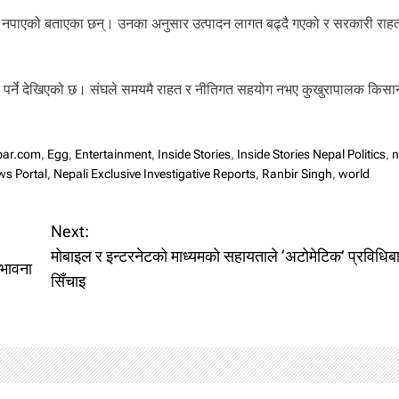
मूल्य नपाएको बताएका छन्। उनका अनुसार उत्पादन लागत बढ्दै गएको र सरकारी राह
असर पर्ने देखिएको छ। संघले समयमै राहत र नीतिगत सहयोग नभए कुखुरापालक किसा
abar.com
,
Egg
,
Entertainment
,
Inside Stories
,
Inside Stories Nepal Politics
,
n
ws Portal
,
Nepali Exclusive Investigative Reports
,
Ranbir Singh
,
world
Next:
मोबाइल र इन्टरनेटको माध्यमको सहायताले ‘अटोमेटिक’ प्रविधिबा
्भावना
सिँचाइ