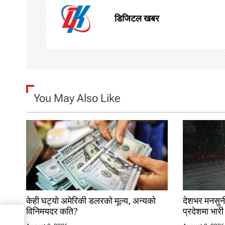
a
डिजिटल खबर
v
i
g
You May Also Like
a
t
i
o
n
केही घट्यो अमेरिकी डलरको मूल्य, अन्यको
देशभर मनसुन
विनिमयदर कति?
प्रदेशमा भारी
हित