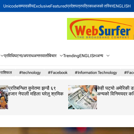
Unicode
सम्पादकीय
Exclusive
Featured
प्रदेश
पत्रपत्रिका
आजकाे तस्विर
ENGLISH
बिचार
अन्य
प्रविधि
घटना/अपराध
अन्तरवार्ता
Trending
ENGLISH
राशिफल
#technology
#Facebook
#Information Technology
#Face
प्रतिबन्धित कुवेतमा झन्डै ६९
केही घट्यो अमेरिकी ड
हजार नेपाली महिला घरेलु श्रमिक
अन्यको विनिमयदर क