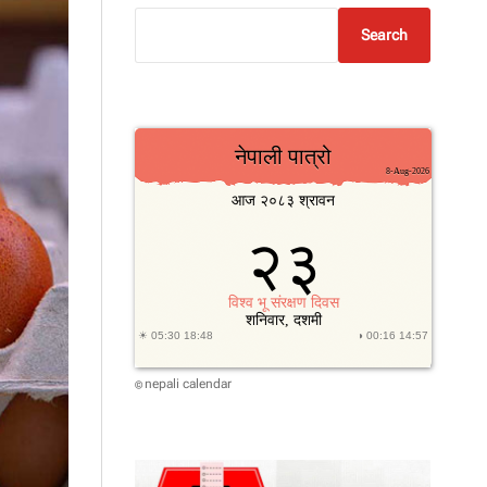
Search
nepali calendar
©