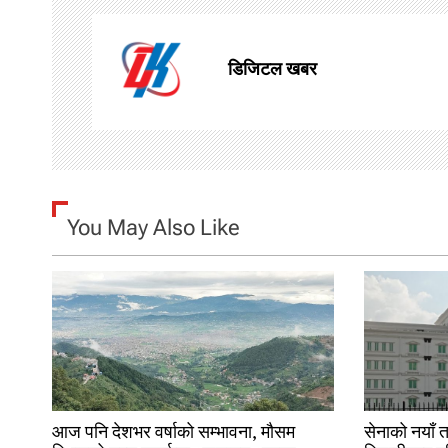
t
n
डिजिटल खबर
a
v
i
g
You May Also Like
a
t
i
o
n
आज पनि देशभर वर्षाको सम्भावना, मौसम
सेनाको नयाँ 