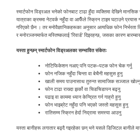
स्मार्टफोन विड्रअल भनेको फोनबाट टाढा हुँदा व्यक्तिमा देखिने मानसिक
यात्राका क्रममा नेटवर्क नहुँदा वा आफैँले स्क्रिन टाइम घटाउने प्रय
गरिएको छैन । तर मनोवैज्ञानिकहरूका अनुसार अत्यधिक फोन निर्भरता व
र मनोरञ्जनमार्फत मस्तिष्कलाई ‘रिवार्ड’ दिइरहन्छ, जसका कारण बारम्बार 
यस्ता हुन्छन् स्मार्टफोन विड्रअलका सम्भावित संकेतः
नोटिफिकेशन नआए पनि पटक–पटक फोन चेक गर्नु
फोन नजिक नहुँदा चिन्ता वा बेचैनी महसुस हुनु
खाली समय पाउनासाथ तुरुन्त सामाजिक सञ्जाल खोल्न
फोन टाढा राख्दा झर्को वा चिडचिडापन बढ्नु
पढाइ वा काममा ध्यान केन्द्रित गर्न गाह्रो हुनु
फोन भाइब्रेट नहुँदा पनि भएको जस्तो महसुस हुनु
रातिसम्म स्क्रिन हेर्दा निद्रामा समस्या आउनु
यस्ता बानीहरू लगातार बढ्दै गइरहेका छन् भने यसले डिजिटल बानीले मा