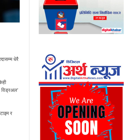
दासम्म धेरै
केही
न विड्रअल’
 टाइम र