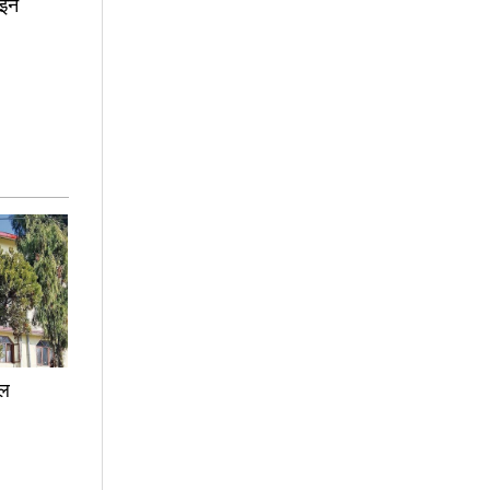
इने
फल