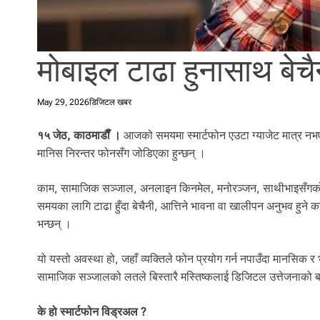
l
i
.
मोबाइल टाढा हुनासाथ बेचैन
May 29, 2026
डिजिटल खबर
१५ जेठ, काठमाडाैँ ।
आजको समयमा स्मार्टफोन एउटा ग्याजेट मात्र नभएर 
मानिस निरन्तर फोनसँग जोडिएका हुन्छन् ।
काम, सामाजिक सञ्जाल, अनलाइन किनमेल, मनोरञ्जन, साथीभाइसँगको कु
समयका लागि टाढा हुँदा बेचैनी, आत्तिने भावना वा खालीपन अनुभव हुने क
भन्छन् ।
यो यस्तो अवस्था हो, जहाँ व्यक्तिले फोन प्रयोग गर्न नपाउँदा मानसिक
सामाजिक सञ्जालको लतले बिस्तारै मस्तिष्कलाई डिजिटल उत्तेजनाको बान
के हो स्मार्टफोन विड्रअल ?