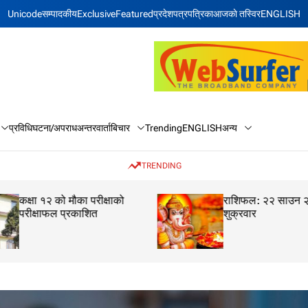
Unicode
सम्पादकीय
Exclusive
Featured
प्रदेश
पत्रपत्रिका
आजकाे तस्विर
ENGLISH
बिचार
अन्य
प्रविधि
घटना/अपराध
अन्तरवार्ता
Trending
ENGLISH
TRENDING
कक्षा १२ को मौका परीक्षाको
राशिफल: २२ साउन 
परीक्षाफल प्रकाशित
शुक्रवार