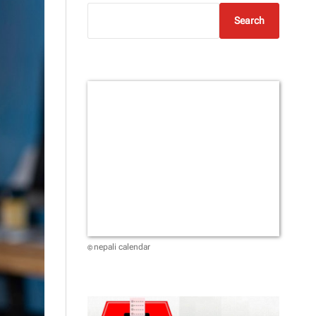
Search
nepali calendar
©