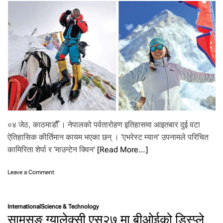
को
ट्रो
लि
ङ
०४ जेठ, काठमाडौँ । नेपालको पर्वतारोहण इतिहासमा आइतबार दुई वटा
ऐतिहासिक कीर्तिमान कायम भएका छन् । ‘एभरेस्ट म्यान’ उपनामले परिचित
कामिरिता शेर्पा र ‘माउन्टेन क्विन’
[Read More…]
o
Leave a Comment
n
स
ग
International
Science & Technology
र
सामसङ ग्यालेक्सी एस२७ मा बीओईको डिस्प्ले
मा