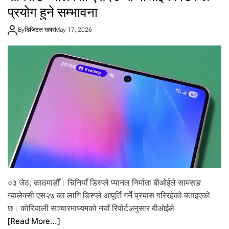
था
प्रयोग हुने सम्भावना
मा
न
By
डिजिटल खबर
May 17, 2026
याँ
की
र्ति
मा
न
०३ जेठ, काठमाडौँ। चिनियाँ डिस्प्ले प्यानल निर्माता बीओईले सामसङ
ग्यालेक्सी एस२७ का लागि डिस्प्ले आपूर्ति गर्ने प्रयास गरिरहेको बताइएको
छ। कोरियाली सञ्चारमाध्यमको नयाँ रिपोर्टअनुसार बीओईले
[Read More…]