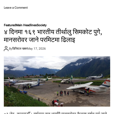
o
Leave a Comment
n
सा
म
Featured
Main Headlines
Society
स
४ दिनमा १६९ भारतीय तीर्थालु सिमकोट पुगे,
ङ
ग्या
मानसरोवर जाने परमिटमा ढिलाइ
ले
क्सी
By
डिजिटल खबर
May 17, 2026
ए
स
२
७
मा
बी
ओ
ई
को
डि
स्प्ले
प्र
यो
०३ जेठ, काठमाडौँ। वर्षायाम सुरु भएसँगै मानसरोवर कैलाश दर्शन गर्न जाने
ग