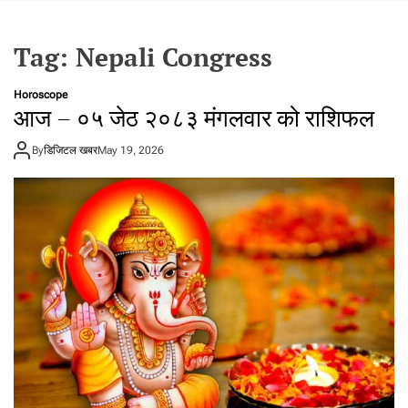
t
a
Tag:
Nepali Congress
l
f
r
Horoscope
आज – ०५ जेठ २०८३ मंगलवार को राशिफल
o
m
By
डिजिटल खबर
N
May 19, 2026
e
p
a
l
i
n
N
e
p
a
l
i