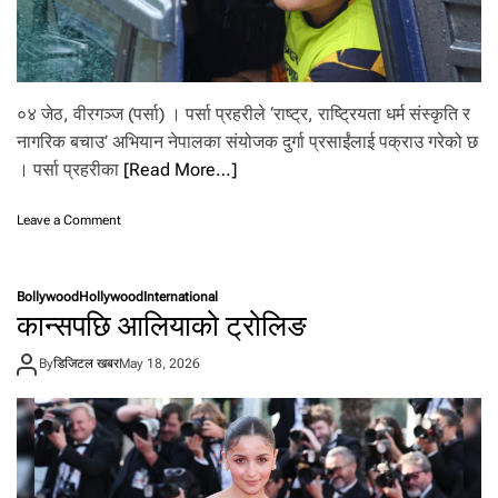
वा
र
को
रा
शि
०४ जेठ, वीरगञ्ज (पर्सा) । पर्सा प्रहरीले ‘राष्ट्र, राष्ट्रियता धर्म संस्कृति र
फ
ल
नागरिक बचाउ’ अभियान नेपालका संयोजक दुर्गा प्रसाईंलाई पक्राउ गरेको छ
। पर्सा प्रहरीका
[Read More…]
o
Leave a Comment
n
दु
र्गा
Bollywood
Hollywood
International
प्र
कान्सपछि आलियाको ट्रोलिङ
सा
ईं
By
डिजिटल खबर
May 18, 2026
वी
र
ग
ञ्ज
बा
ट
प