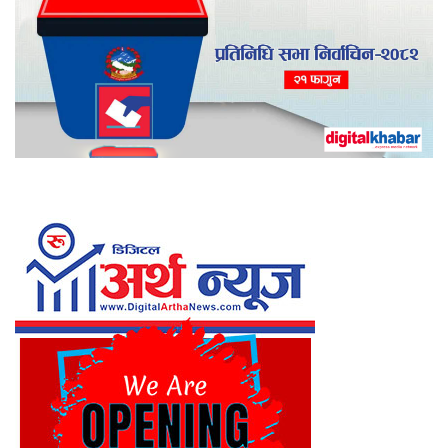
था
पा