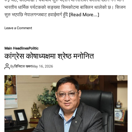
हु
भारतीय धार्मिक पर्यटकको सङ्ख्या सिमकोटमा बाक्लिन थालेको छ। सिजन
ने
सुरु भएपछि नेपालगन्जबाट हवाईमार्ग हुँदै
[Read More…]
स
म्भा
व
o
Leave a Comment
ना
n
४
दि
Main Headlines
Politic
न
कांग्रेस कोषाध्यक्षमा श्रेष्ठ मनोनित
मा
१
By
डिजिटल खबर
May 16, 2026
६
९
भा
र
ती
य
ती
र्था
लु
सि
म
को