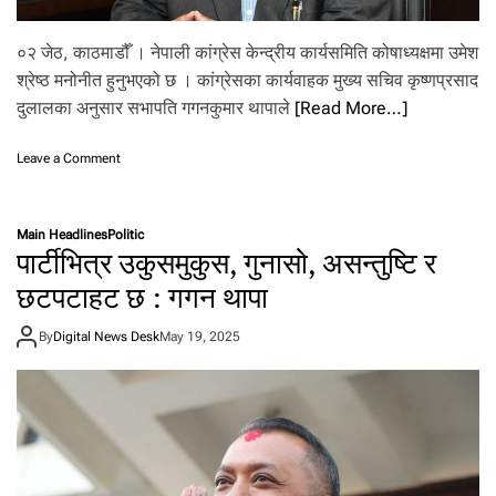
ट
पु
०२ जेठ, काठमाडौँ । नेपाली कांग्रेस केन्द्रीय कार्यसमिति कोषाध्यक्षमा उमेश
गे
,
श्रेष्ठ मनोनीत हुनुभएको छ । कांग्रेसका कार्यवाहक मुख्य सचिव कृष्णप्रसाद
मा
दुलालका अनुसार सभापति गगनकुमार थापाले
[Read More…]
न
स
रो
o
Leave a Comment
व
n
र
कां
जा
ग्रे
Main Headlines
Politic
ने
स
पार्टीभित्र उकुसमुकुस, गुनासो, असन्तुष्टि र
प
को
र
षा
छटपटाहट छ : गगन थापा
मि
ध्य
ट
क्ष
By
Digital News Desk
May 19, 2025
मा
मा
ढि
श्रे
ला
ष्ठ
इ
म
नो
नि
त