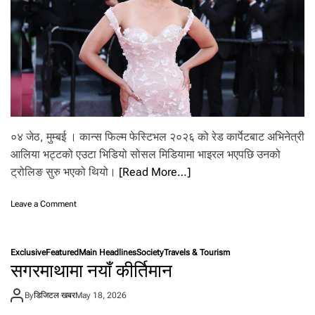
क्रा
उ
०४ जेठ, मुम्बई । कान्स फिल्म फेस्टिभल २०२६ को रेड कार्पेटबाट अभिनेत्री
आलिया भट्टको एउटा भिडियो सोसल मिडियामा भाइरल भएपछि उनको
ट्रोलिङ सुरु भएको थियो।
[Read More…]
o
Leave a Comment
n
का
न्स
Exclusive
Featured
Main Headlines
Society
Travels & Tourism
प
सगरमाथामा नयाँ कीर्तिमान
छि
आ
By
डिजिटल खबर
May 18, 2026
लि
या