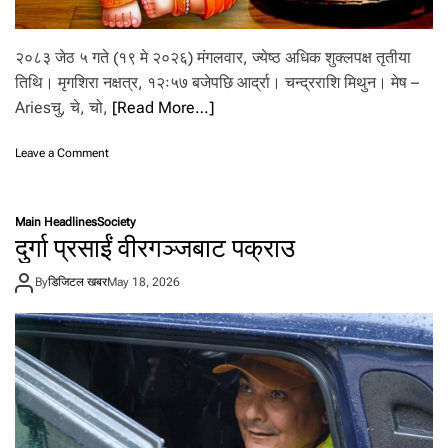
.
२०८३ जेठ ५ गते (१९ मे २०२६) मंगलवार, ज्येष्ठ अधिक शुक्लपक्ष तृतीया
तिथि। मृगशिरा नक्षत्र, १२ः५७ बजेपछि आर्द्रा। चन्द्रराशि मिथुन। मेष –
Ariesचु, चे, चो,
[Read More…]
o
Leave a Comment
n
आ
ज
Main Headlines
Society
–
दुर्गा प्रसाईं वीरगञ्जबाट पक्राउ
०
५
By
डिजिटल खबर
May 18, 2026
जे
ठ
२
०
८
३
मं
ग
ल