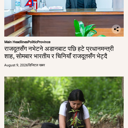
Main Headlines
Politic
Province
राजदूतसँग नभेटने अडानबाट पछि हटे प्रधानमन्त्री
शाह, सोमबार भारतीय र चिनियाँ राजदूतसँग भेट्दै
August 9, 2026
डिजिटल खबर