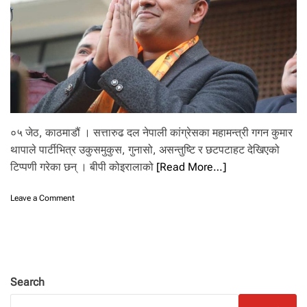
०५ जेठ, काठमाडौं । सत्तारुढ दल नेपाली कांग्रेसका महामन्त्री गगन कुमार
थापाले पार्टीभित्र उकुसमुकुस, गुनासो, असन्तुष्टि र छटपटाहट देखिएको
टिप्पणी गरेका छन् । बीपी कोइरालाको
[Read More…]
o
Leave a Comment
n
पा
र्टी
भि
त्र
उ
Search
कु
स