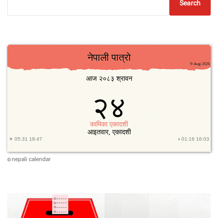
Search
मु
कु
स
,
गु
ना
सो
,
अ
स
न्तु
ष्टि
र
छ
ट
प
टा
nepali calendar
©
ह
ट
छ
:
ग
ग
न