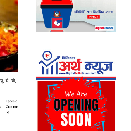
ु, चे, चो,
Leave a
s
Comme
o
nt
n
आ
ज