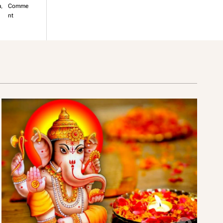
a
,
Comme
o
nt
n
स
ग
र
मा
था
मा
न
याँ
की
र्ति
मा
न