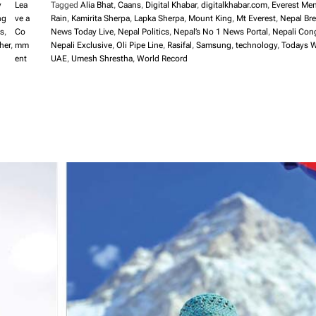
y
Lea
Tagged
Alia Bhat
,
Caans
,
Digital Khabar
,
digitalkhabar.com
,
Everest Me
ng
ve a
Rain
,
Kamirita Sherpa
,
Lapka Sherpa
,
Mount King
,
Mt Everest
,
Nepal Br
ss
,
Co
News Today Live
,
Nepal Politics
,
Nepal’s No 1 News Portal
,
Nepali Con
her
,
mm
Nepali Exclusive
,
Oli Pipe Line
,
Rasifal
,
Samsung
,
technology
,
Todays W
o
ent
UAE
,
Umesh Shrestha
,
World Record
n
दु
र्गा
प्र
सा
ईं
वी
र
ग
ञ्ज
बा
ट
प
क्रा
उ