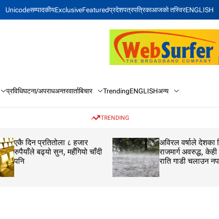
Unicode
सम्पादकीय
Exclusive
Featured
प्रदेश
पत्रपत्रिका
आजकाे तस्विर
ENGLISH
बिचार
अन्य
प्रविधि
घटना/अपराध
अन्तरवार्ता
Trending
ENGLISH
TRENDING
अविरल वर्षाले देशका विभिन्न
राशिफल: २१ साउन 
राजमार्ग अवरुद्ध, केही सडकमा
बिहिवार
राति गाडी चलाउन नपाइने