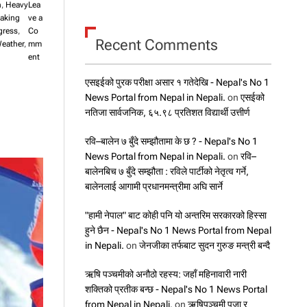
n
,
Heavy
Lea
eaking
ve a
gress
,
Co
Recent Comments
eather
,
mm
o
ent
n
एसइईको पुरक परीक्षा असार १ गतेदेखि - Nepal's No 1
का
न्स
News Portal from Nepal in Nepali.
on
एसईको
प
नतिजा सार्वजनिक, ६५.९८ प्रतिशत विद्यार्थी उत्तीर्ण
छि
आ
रवि–बालेन ७ बुँदे सम्झौतामा के छ ? - Nepal's No 1
लि
News Portal from Nepal in Nepali.
on
रवि–
या
बालेनबिच ७ बुँदे सम्झौता : रविले पार्टीको नेतृत्व गर्ने,
को
बालेनलाई आगामी प्रधानमन्त्रीमा अघि सार्ने
ट्रो
लि
ङ
"हामी नेपाल" बाट कोही पनि यो अन्तरिम सरकारको हिस्सा
हुने छैन - Nepal's No 1 News Portal from Nepal
in Nepali.
on
जेनजीका तर्फबाट सुदन गुरुङ मन्त्री बन्दै
ऋषि पञ्चमीको अनौठो रहस्य: जहाँ महिनावारी नारी
शक्तिको प्रतीक बन्छ - Nepal's No 1 News Portal
from Nepal in Nepali.
on
ऋषिपञ्चमी पूजा र