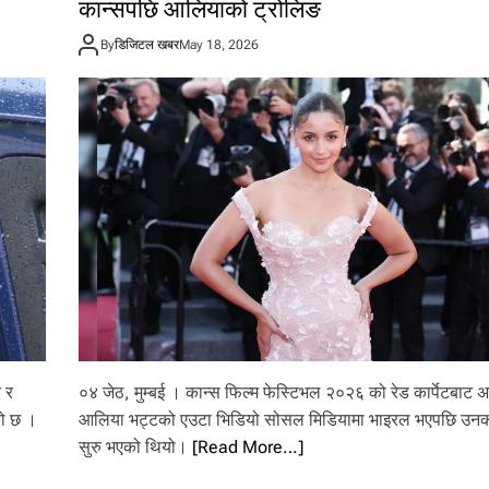
कान्सपछि आलियाको ट्रोलिङ
By
डिजिटल खबर
May 18, 2026
ि र
०४ जेठ, मुम्बई । कान्स फिल्म फेस्टिभल २०२६ को रेड कार्पेटबाट अ
को छ ।
आलिया भट्टको एउटा भिडियो सोसल मिडियामा भाइरल भएपछि उनक
सुरु भएको थियो।
[Read More…]