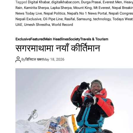
Tagged
Digital Khabar
,
digitalkhabar.com
,
Durga Prasai
,
Everest Men
,
Heav
Rain
,
Kamirita Sherpa
,
Lapka Sherpa
,
Mount King
,
Mt Everest
,
Nepal Breaki
News Today Live
,
Nepal Politics
,
Nepal’s No 1 News Portal
,
Nepali Congre
Nepali Exclusive
,
Oli Pipe Line
,
Rasifal
,
Samsung
,
technology
,
Todays Weat
UAE
,
Umesh Shrestha
,
World Record
Exclusive
Featured
Main Headlines
Society
Travels & Tourism
सगरमाथामा नयाँ कीर्तिमान
By
डिजिटल खबर
May 18, 2026