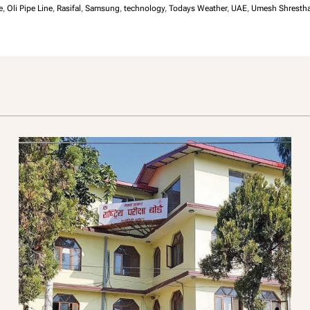
e
,
Oli Pipe Line
,
Rasifal
,
Samsung
,
technology
,
Todays Weather
,
UAE
,
Umesh Shresth