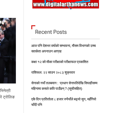
–
०
५
जे
ठ
२
Recent Posts
०
८
३
आज पनि देशभर वर्षाको सम्भावना, मौसम विभागको उच्च
मं
ग
सतर्कता अपनाउन आग्रह
ल
वा
कक्षा १२ को मौका परीक्षाको परीक्षाफल प्रकाशित
र
को
राशिफल: २२ साउन २०८३ शुक्रवार
रा
शि
सेनाको नयाँ तलबमान : प्रधान सेनापतिदेखि सिपाहीसम्म
फ
महिनामा कसले कति पाउँछन् ? (सूचीसहित)
ल
भिनेत्री
ो ट्रोलिङ
एकै दिन प्रतितोला ८ हजार रुपैयाँले बढ्यो सुन, महँगियो
चाँदी पनि