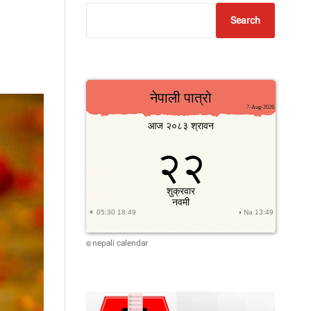
Search
nepali calendar
©