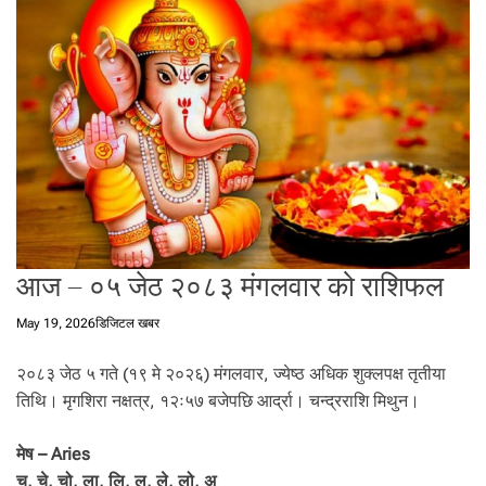
t
a
l
f
r
o
m
N
e
p
a
आज – ०५ जेठ २०८३ मंगलवार को राशिफल
l
i
n
May 19, 2026
डिजिटल खबर
N
e
२०८३ जेठ ५ गते (१९ मे २०२६) मंगलवार, ज्येष्ठ अधिक शुक्लपक्ष तृतीया
p
तिथि। मृगशिरा नक्षत्र, १२ः५७ बजेपछि आर्द्रा। चन्द्रराशि मिथुन।
a
l
मेष – Aries
i
चु, चे, चो, ला, लि, लु, ले, लो, अ