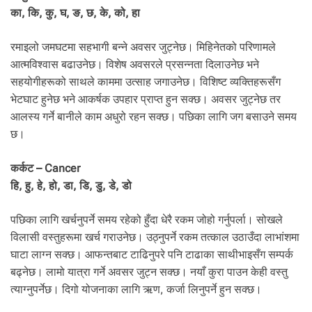
का, कि, कु, घ, ङ, छ, के, को, हा
रमाइलो जमघटमा सहभागी बन्ने अवसर जुट्नेछ। मिहिनेतको परिणामले
आत्मविश्वास बढाउनेछ। विशेष अवसरले प्रसन्नता दिलाउनेछ भने
सहयोगीहरूको साथले काममा उत्साह जगाउनेछ। विशिष्ट व्यक्तिहरूसँग
भेटघाट हुनेछ भने आकर्षक उपहार प्राप्त हुन सक्छ। अवसर जुट्नेछ तर
आलस्य गर्ने बानीले काम अधुरो रहन सक्छ। पछिका लागि जग बसाउने समय
छ।
कर्कट – Cancer
हि, हु, हे, हो, डा, डि, डु, डे, डो
पछिका लागि खर्चनुपर्ने समय रहेको हुँदा धेरै रकम जोहो गर्नुपर्ला। सोखले
विलासी वस्तुहरूमा खर्च गराउनेछ। उठ्नुपर्ने रकम तत्काल उठाउँदा लाभांशमा
घाटा लाग्न सक्छ। आफन्तबाट टाढिनुपरे पनि टाढाका साथीभाइसँग सम्पर्क
बढ्नेछ। लामो यात्रा गर्ने अवसर जुट्न सक्छ। नयाँ कुरा पाउन केही वस्तु
त्याग्नुपर्नेछ। दिगो योजनाका लागि ऋण, कर्जा लिनुपर्ने हुन सक्छ।