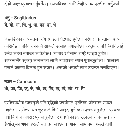
दोहोऱ्याएर प्रयत्न गर्नुपर्नेछ। उपलब्धिका लागि केही समय प्रतीक्षा गर्नुपर्ला।
धनु – Sagittarius
ये, यो, भा, भि, भु, धा, फा, ढा, भे
बिछोडिएका आफन्तजनसँग रमाइलो भेटघाट हुनेछ। प्रेम र मित्रताको बन्धन
कसिनेछ। परिवारजनको साथले उत्साह जगाउनेछ। अप्ठ्यारा परिस्थितिलाई
समेत सहज बनाउन सकिनेछ। व्यापार र पेसामा राम्रै फाइदा हुनेछ।
आफन्तसँग सुमधुर सम्बन्धका लागि व्यवहारमा ध्यान पुर्याउनुहोला। आलस्य
गर्नाले काममा विलम्ब हुन सक्छ। अरूको भरपर्दा लाभ उठाउन नसकिएला।
मकर – Capricorn
भो, जा, जि, जु, जे, जो, ख, खि, खु, खे, खो, गा, गि
प्रतिस्पर्धामा उत्रनुपरे पनि बुद्धिको उपयोगले प्रतिष्ठा जोगाउन सफल
भइनेछ। स्रोतसाधन जुट्नाले दिगो फाइदा हुने काम प्रारम्भ हुनेछ। प्रयत्न
गर्दा विभिन्न अवसर प्राप्त हुनेछन् र मनग्गे फाइदा उठाउन सकिनेछ। तर
ईर्ष्यालु मन भएकाहरूले सताउन सक्छन्। आफ्ना सामानमा अरूले दाबी