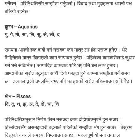
गर्नेछन्। परिस्थितिसँग सम्झौता गर्नुपर्ला। विवाद तथा मुद्दाहरूमा आफ्नो पक्ष
बलियो रहनेछ।
कुम्भ – Aquarius
गु, गे, गो, सा, सि, सु, से, सो, द
समयमा आफ्नो हक दाबी गर्न नसक्दा कम मात्र लाभांश प्राप्त हुनेछ। धेरै
मिहिनेतले मात्र चिताएको काम सम्पादन हुनेछ। पहिलेका कमजोरीलाई सुधार
गर्न भने सकिनेछ। सम्पादित कामबाट थोरै भए पनि धन लाभ हुनेछ।
आम्दानीका स्रोत बढ्नुका साथै दिगो फाइदा हुने काममा सम्झौता गर्ने समय
छ। तत्काल ठूलाे उपलब्धि नभए पनि फाइदाको स्रोत पहिल्याउन सकिनेछ।
मीन – Pisces
दि, दु, थ, झ, ञ, दे, दो, चा, चि
परिस्थितिअनुसार निर्णय लिन नसक्दा काम दोहोर्याउनुपर्ने हुन सक्छ।
हिस्सेदारसँग असमझदारी बढ्नाले पहिलेको सम्झौता भंग हुन सक्छ। बेसुरमा
दिइएको वचनले समस्या निम्त्याउन सक्छ। महत्त्वपूर्ण योजना तत्काल