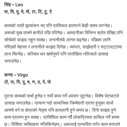
सिंह – Leo
मा, मि, मु, मे, मो, टा, टि, टु, टे
कामको राम्रै मूल्यांकन भए पनि प्रतिफल हातपार्न केही समय लाग्नेछ।
अरूको मुख ताक्ने बानीले पछि परिनेछ। आम्दानीका विभिन्न स्रोत देखिए पनि
सोचेको फाइदा नहुन सक्छ। लगानीतर्फ लागत बढ्नेछ। पछिका लागि
गरिएको मेहनत र लगानीले फाइदा दिनेछ। व्यापार, साझेदारी र सट्टापट्टामा
लाभ मिल्नेछ। सञ्चित धन खर्चनुपरे पनि प्रतीक्षित नतिजाले उत्साह
जगाउनेछ।
कन्या – Virgo
टो, पा, पि, पु, ष, ण, ठ, पे, पो
पुराना कामको चर्चा हुनेछ र नयाँ काम गर्ने अवसर जुट्नेछ। विशेष भेटघाटले
उत्साह जगाउनेछ। प्रयत्न गर्दा सामाजिक जिम्मेवारी प्राप्त हुनुका साथै
आफ्नो वर्ग वा क्षेत्रको नेतृत्व पनि हातलागी हुने समय छ। दिगो फाइदा हुने
काम प्रारम्भ हुन सक्छ। प्रतिष्ठित काम गर्दै लाेकप्रियता हासिल गर्ने समय
छ। विशिष्ट व्यक्तिहरू नजिकिनेछन्। अरूलाई प्रभावित पारेर काम बनाउने