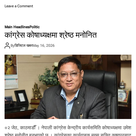
म्भा
व
o
Leave a Comment
ना
n
४
दि
Main Headlines
Politic
न
कांग्रेस कोषाध्यक्षमा श्रेष्ठ मनोनित
मा
१
By
डिजिटल खबर
May 16, 2026
६
९
भा
र
ती
य
ती
र्था
लु
सि
म
को
ट
पु
०२ जेठ, काठमाडौँ । नेपाली कांग्रेस केन्द्रीय कार्यसमिति कोषाध्यक्षमा उमेश
गे
,
श्रेष्ठ मनोनीत हुनुभएको छ । कांग्रेसका कार्यवाहक मुख्य सचिव कृष्णप्रसाद