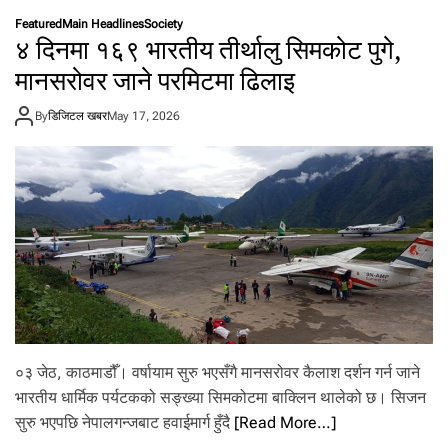
म
Featured
Main Headlines
Society
स
४ दिनमा १६९ भारतीय तीर्थालु सिमकोट पुगे,
ङ
ग्या
मानसरोवर जाने परमिटमा ढिलाइ
ले
क्सी
By
डिजिटल खबर
May 17, 2026
ए
स
२
७
मा
बी
ओ
ई
को
डि
स्प्ले
प्र
यो
०३ जेठ, काठमाडौँ। वर्षायाम सुरु भएसँगै मानसरोवर कैलाश दर्शन गर्न जाने
ग
हु
भारतीय धार्मिक पर्यटकको सङ्ख्या सिमकोटमा बाक्लिन थालेको छ। सिजन
ने
सुरु भएपछि नेपालगन्जबाट हवाईमार्ग हुँदै
[Read More…]
स