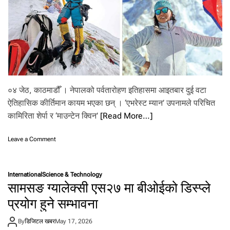
०४ जेठ, काठमाडौँ । नेपालको पर्वतारोहण इतिहासमा आइतबार दुई वटा
ऐतिहासिक कीर्तिमान कायम भएका छन् । ‘एभरेस्ट म्यान’ उपनामले परिचित
कामिरिता शेर्पा र ‘माउन्टेन क्विन’
[Read More…]
o
Leave a Comment
n
स
ग
International
Science & Technology
र
सामसङ ग्यालेक्सी एस२७ मा बीओईको डिस्प्ले
मा
था
प्रयोग हुने सम्भावना
मा
न
By
डिजिटल खबर
May 17, 2026
याँ