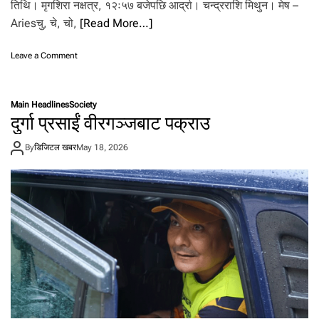
.
तिथि। मृगशिरा नक्षत्र, १२ः५७ बजेपछि आर्द्रा। चन्द्रराशि मिथुन। मेष –
Ariesचु, चे, चो,
[Read More…]
o
Leave a Comment
n
आ
ज
Main Headlines
Society
–
दुर्गा प्रसाईं वीरगञ्जबाट पक्राउ
०
५
By
डिजिटल खबर
May 18, 2026
जे
ठ
२
०
८
३
मं
ग
ल
वा
र
को
रा