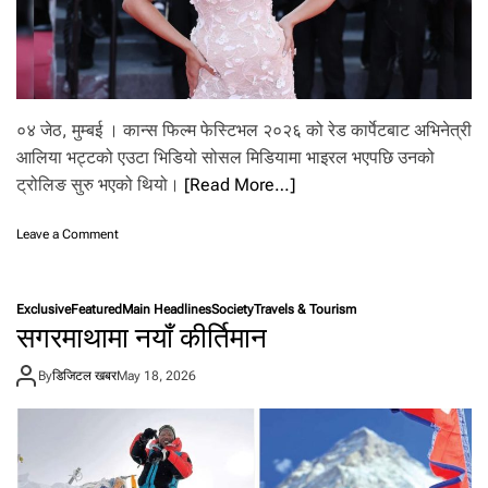
०४ जेठ, मुम्बई । कान्स फिल्म फेस्टिभल २०२६ को रेड कार्पेटबाट अभिनेत्री
आलिया भट्टको एउटा भिडियो सोसल मिडियामा भाइरल भएपछि उनको
ट्रोलिङ सुरु भएको थियो।
[Read More…]
o
Leave a Comment
n
का
न्स
Exclusive
Featured
Main Headlines
Society
Travels & Tourism
प
सगरमाथामा नयाँ कीर्तिमान
छि
आ
By
डिजिटल खबर
May 18, 2026
लि
या
को
ट्रो
लि
ङ