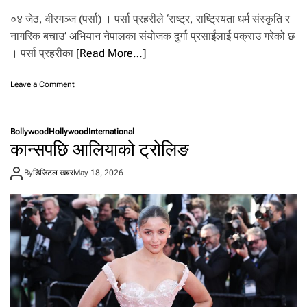
शि
०४ जेठ, वीरगञ्ज (पर्सा) । पर्सा प्रहरीले ‘राष्ट्र, राष्ट्रियता धर्म संस्कृति र
फ
ल
नागरिक बचाउ’ अभियान नेपालका संयोजक दुर्गा प्रसाईंलाई पक्राउ गरेको छ
। पर्सा प्रहरीका
[Read More…]
o
Leave a Comment
n
दु
र्गा
Bollywood
Hollywood
International
प्र
कान्सपछि आलियाको ट्रोलिङ
सा
ईं
By
डिजिटल खबर
May 18, 2026
वी
र
ग
ञ्ज
बा
ट
प
क्रा
उ