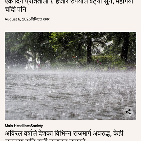
एकै दिन प्रतितोला ८ हजार रुपैयाँले बढ्यो सुन, महँगियो
चाँदी पनि
August 6, 2026
डिजिटल खबर
Main Headlines
Society
अविरल वर्षाले देशका विभिन्न राजमार्ग अवरुद्ध, केही