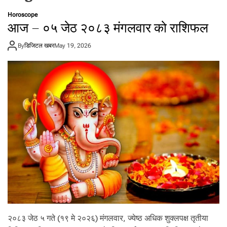
t
Horoscope
a
आज – ०५ जेठ २०८३ मंगलवार को राशिफल
l
f
By
डिजिटल खबर
May 19, 2026
r
o
m
N
e
p
a
l
i
n
N
e
p
a
l
२०८३ जेठ ५ गते (१९ मे २०२६) मंगलवार, ज्येष्ठ अधिक शुक्लपक्ष तृतीया
i