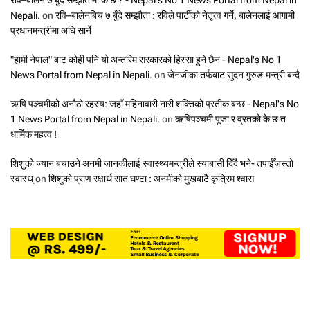
रवि–बालेन ७ बुँदे सम्झौतामा के छ ? - Nepal's No 1 News Portal from Nepal in
Nepali.
on
रवि–बालेनबिच ७ बुँदे सम्झौता : रविले पार्टीको नेतृत्व गर्ने, बालेनलाई आगामी
प्रधानमन्त्रीमा अघि सार्ने
"हामी नेपाल" बाट कोही पनि यो अन्तरिम सरकारको हिस्सा हुने छैन - Nepal's No 1
News Portal from Nepal in Nepali.
on
जेनजीका तर्फबाट सुदन गुरुङ मन्त्री बन्दै
ऋषि पञ्चमीको अनौठो रहस्य: जहाँ महिनावारी नारी शक्तिको प्रतीक बन्छ - Nepal's No
1 News Portal from Nepal in Nepali.
on
ऋषिपञ्चमी पूजा र व्रतको के छ त
धार्मिक महत्व !
शिशुको ज्यान बचाउने अनमी जानकीलाई स्वास्थ्यमन्त्रीले स्याबासी दिँदै भने- तपाईँजस्तो
स्वास्थ्
on
शिशुको प्राण रक्षार्थ सात घण्टा : अनमीको मुखबाटै कृत्रिम श्वास