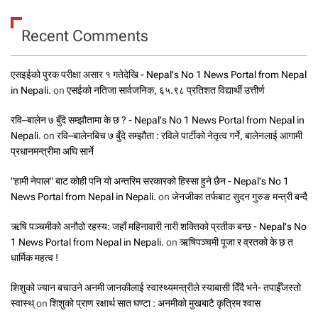
Recent Comments
एसइईको पुरक परीक्षा असार १ गतेदेखि - Nepal's No 1 News Portal from Nepal
in Nepali.
on
एसईको नतिजा सार्वजनिक, ६५.९८ प्रतिशत विद्यार्थी उत्तीर्ण
रवि–बालेन ७ बुँदे सम्झौतामा के छ ? - Nepal's No 1 News Portal from Nepal in
Nepali.
on
रवि–बालेनबिच ७ बुँदे सम्झौता : रविले पार्टीको नेतृत्व गर्ने, बालेनलाई आगामी
प्रधानमन्त्रीमा अघि सार्ने
"हामी नेपाल" बाट कोही पनि यो अन्तरिम सरकारको हिस्सा हुने छैन - Nepal's No 1
News Portal from Nepal in Nepali.
on
जेनजीका तर्फबाट सुदन गुरुङ मन्त्री बन्दै
ऋषि पञ्चमीको अनौठो रहस्य: जहाँ महिनावारी नारी शक्तिको प्रतीक बन्छ - Nepal's No
1 News Portal from Nepal in Nepali.
on
ऋषिपञ्चमी पूजा र व्रतको के छ त
धार्मिक महत्व !
शिशुको ज्यान बचाउने अनमी जानकीलाई स्वास्थ्यमन्त्रीले स्याबासी दिँदै भने- तपाईँजस्तो
स्वास्थ्
on
शिशुको प्राण रक्षार्थ सात घण्टा : अनमीको मुखबाटै कृत्रिम श्वास