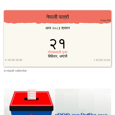
nepali calendar
©