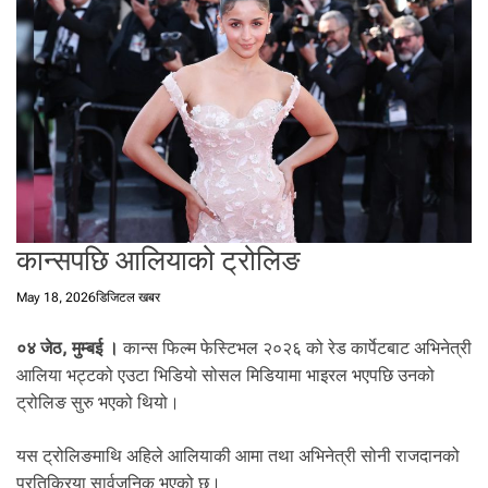
t
a
l
f
r
o
m
N
e
p
कान्सपछि आलियाको ट्रोलिङ
a
l
May 18, 2026
डिजिटल खबर
i
n
०४ जेठ, मुम्बई ।
कान्स फिल्म फेस्टिभल २०२६ को रेड कार्पेटबाट अभिनेत्री
N
e
आलिया भट्टको एउटा भिडियो सोसल मिडियामा भाइरल भएपछि उनको
p
ट्रोलिङ सुरु भएको थियो।
a
l
यस ट्रोलिङमाथि अहिले आलियाकी आमा तथा अभिनेत्री सोनी राजदानको
i
प्रतिक्रिया सार्वजनिक भएको छ।