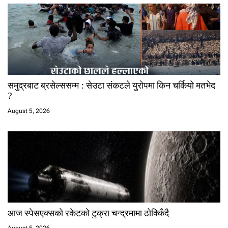
समुद्रबाट ब्रसेल्ससम्म : सेउटा संकटले युरोपमा किन चर्कियो मतभेद
?
August 5, 2026
आज स्पेसएक्सको रकेटको टुक्रा चन्द्रमामा ठोक्किँदै