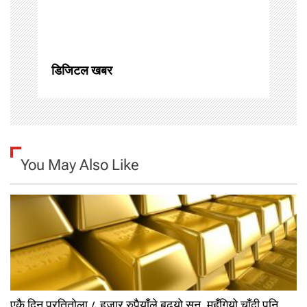
t
i
o
डिजिटल खबर
n
You May Also Like
एकै दिन प्रतितोला ८ हजार रुपैयाँले बढ्यो सुन, महँगियो चाँदी पनि