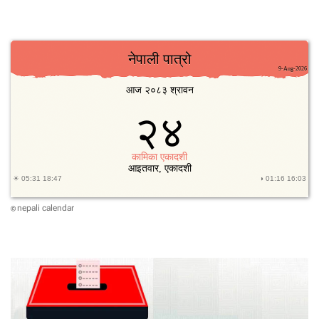
nepali calendar
©