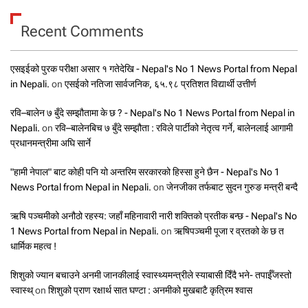
Recent Comments
एसइईको पुरक परीक्षा असार १ गतेदेखि - Nepal's No 1 News Portal from Nepal
in Nepali.
on
एसईको नतिजा सार्वजनिक, ६५.९८ प्रतिशत विद्यार्थी उत्तीर्ण
रवि–बालेन ७ बुँदे सम्झौतामा के छ ? - Nepal's No 1 News Portal from Nepal in
Nepali.
on
रवि–बालेनबिच ७ बुँदे सम्झौता : रविले पार्टीको नेतृत्व गर्ने, बालेनलाई आगामी
प्रधानमन्त्रीमा अघि सार्ने
"हामी नेपाल" बाट कोही पनि यो अन्तरिम सरकारको हिस्सा हुने छैन - Nepal's No 1
News Portal from Nepal in Nepali.
on
जेनजीका तर्फबाट सुदन गुरुङ मन्त्री बन्दै
ऋषि पञ्चमीको अनौठो रहस्य: जहाँ महिनावारी नारी शक्तिको प्रतीक बन्छ - Nepal's No
1 News Portal from Nepal in Nepali.
on
ऋषिपञ्चमी पूजा र व्रतको के छ त
धार्मिक महत्व !
शिशुको ज्यान बचाउने अनमी जानकीलाई स्वास्थ्यमन्त्रीले स्याबासी दिँदै भने- तपाईँजस्तो
स्वास्थ्
on
शिशुको प्राण रक्षार्थ सात घण्टा : अनमीको मुखबाटै कृत्रिम श्वास