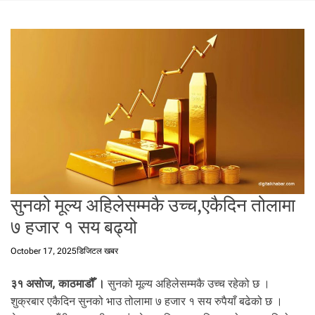
t
a
l
f
r
o
m
N
e
p
a
l
i
सुनको मूल्य अहिलेसम्मकै उच्च,एकैदिन तोलामा
n
७ हजार १ सय बढ्यो
N
e
October 17, 2025
डिजिटल खबर
p
a
३१ असाेज, काठमाडौँ ।
सुनको मूल्य अहिलेसम्मकै उच्च रहेको छ ।
l
शुक्रबार एकैदिन सुनको भाउ तोलामा ७ हजार १ सय रुपैयाँ बढेको छ ।
i