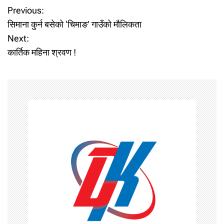
P
Previous:
सिमाना कुर्न बसेको ‘चिमाङ’ गाउँको मौलिकता
o
Next:
कार्तिक महिना श्रवण !
s
t
n
a
v
i
g
a