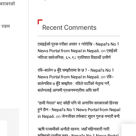
 बराबरको
।
ने रकम
Recent Comments
एसइईको पुरक परीक्षा असार १ गतेदेखि - Nepal's No 1
News Portal from Nepal in Nepali.
on
एसईको
नतिजा सार्वजनिक, ६५.९८ प्रतिशत विद्यार्थी उत्तीर्ण
रवि–बालेन ७ बुँदे सम्झौतामा के छ ? - Nepal's No 1
News Portal from Nepal in Nepali.
on
रवि–
बालेनबिच ७ बुँदे सम्झौता : रविले पार्टीको नेतृत्व गर्ने,
बालेनलाई आगामी प्रधानमन्त्रीमा अघि सार्ने
"हामी नेपाल" बाट कोही पनि यो अन्तरिम सरकारको हिस्सा
हुने छैन - Nepal's No 1 News Portal from Nepal
in Nepali.
on
जेनजीका तर्फबाट सुदन गुरुङ मन्त्री बन्दै
सहका
ऋषि पञ्चमीको अनौठो रहस्य: जहाँ महिनावारी नारी
हजारभ
शक्तिको प्रतीक बन्छ - Nepal's No 1 News Portal