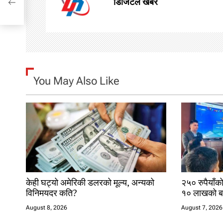
डिजिटल खबर
v
i
g
You May Also Like
a
t
i
o
n
केही घट्यो अमेरिकी डलरको मूल्य, अन्यको
२५० रुपैयाँक
विनिमयदर कति?
१० लाखको बम
August 8, 2026
August 7, 2026