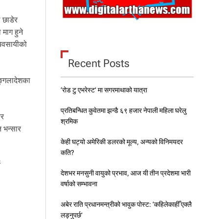
 छाडेर
माग हुने
व्यवसायीको
Recent Posts
बङ्गलादेशका
‘रोड टु एभरेस्ट’ मा सगरमाथाको यात्रा
प्रतिबन्धित कुवेतमा झन्डै ६९ हजार नेपाली महिला घरेलु
कर
श्रमिक
त भन्सार
केही घट्यो अमेरिकी डलरको मूल्य, अन्यको विनिमयदर
कति?
न
देशभर मनसुनी वायुको प्रभाव, आज यी तीन प्रदेशमा भारी
वर्षाको सम्भावना
अबेर राति प्रधानमन्त्रीको भावुक पोस्ट: ‘कहिलेकाहीँ एक्लै
लड्नुपर्छ’