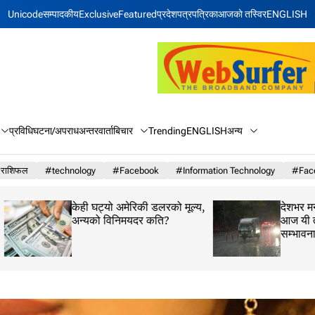
Unicode
सम्पादकीय
Exclusive
Featured
प्रदेश
पत्रपत्रिका
आजकाे तस्विर
ENGLISH
बिचार
अन्य
प्रविधि
घटना/अपराध
अन्तरवार्ता
Trending
ENGLISH
राशिफल
#technology
#Facebook
#Information Technology
#Face
केही घट्यो अमेरिकी डलरको मूल्य,
देशभर मनसुनी वायुको 
अन्यको विनिमयदर कति?
आज यी तीन प्रदेशमा भ
सम्भावना