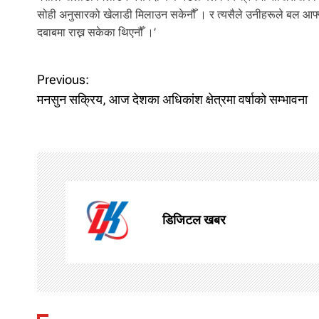
सोही अनुसारको खेलाडी मिलाउन सकेनौँ । र त्यसैले उनीहरूले बल आफ्
दबाबमा राख्न सकेका थिएनौँ ।’
P
Previous:
मनसुन सक्रिय, आज देशका अधिकांश क्षेत्रमा वर्षाको सम्भावना
o
s
t
n
डिजिटल खबर
a
v
i