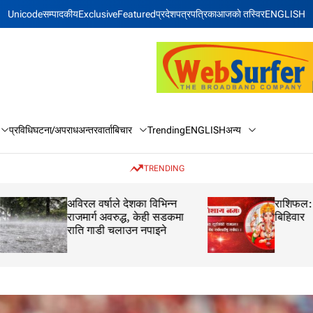
Unicode
सम्पादकीय
Exclusive
Featured
प्रदेश
पत्रपत्रिका
आजकाे तस्विर
ENGLISH
बिचार
अन्य
प्रविधि
घटना/अपराध
अन्तरवार्ता
Trending
ENGLISH
TRENDING
अविरल वर्षाले देशका विभिन्न
राशिफल: २१ साउन 
राजमार्ग अवरुद्ध, केही सडकमा
बिहिवार
राति गाडी चलाउन नपाइने