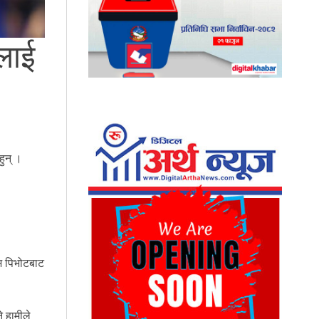
ीलाई
ुन् ।
िभ पिभोटबाट
े हामीले