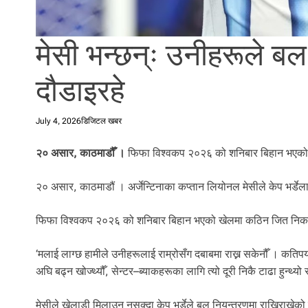
l
i
.
मेसी भन्छन्ः उनीहरूले बल
दौडाइरहे
July 4, 2026
डिजिटल खबर
२० असार, काठमाडौँ ।
फिफा विश्वकप २०२६ को शनिबार बिहान भएको ख
२० असार, काठमाडौं । अर्जेन्टिनाका कप्तान लियोनल मेसीले केप भर्डेल
फिफा विश्वकप २०२६ को शनिबार बिहान भएको खेलमा कठिन जित निकाले
‘मलाई लाग्छ हामीले उनीहरूलाई राम्रोसँग दबाबमा राख्न सकेनौँ । कति
अघि बढ्न खोज्थ्यौँ, सेन्टर–ब्याकहरूका लागि त्यो दूरी निकै टाढा हुन्थ्
मेसीले खेलाडी मिलाउन नसक्दा केप भर्डेले बल नियन्त्रणमा राखिराखेको 