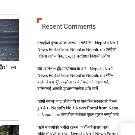
Recent Comments
एसइईको पुरक परीक्षा असार १ गतेदेखि - Nepal's No 1
News Portal from Nepal in Nepali.
on
एसईको
नतिजा सार्वजनिक, ६५.९८ प्रतिशत विद्यार्थी उत्तीर्ण
दैछ’ : ला
रवि–बालेन ७ बुँदे सम्झौतामा के छ ? - Nepal's No 1
News Portal from Nepal in Nepali.
on
रवि–
बालेनबिच ७ बुँदे सम्झौता : रविले पार्टीको नेतृत्व गर्ने,
बालेनलाई आगामी प्रधानमन्त्रीमा अघि सार्ने
"हामी नेपाल" बाट कोही पनि यो अन्तरिम सरकारको हिस्सा
हुने छैन - Nepal's No 1 News Portal from Nepal
in Nepali.
on
जेनजीका तर्फबाट सुदन गुरुङ मन्त्री बन्दै
ऋषि पञ्चमीको अनौठो रहस्य: जहाँ महिनावारी नारी
सय दि
शक्तिको प्रतीक बन्छ - Nepal's No 1 News Portal