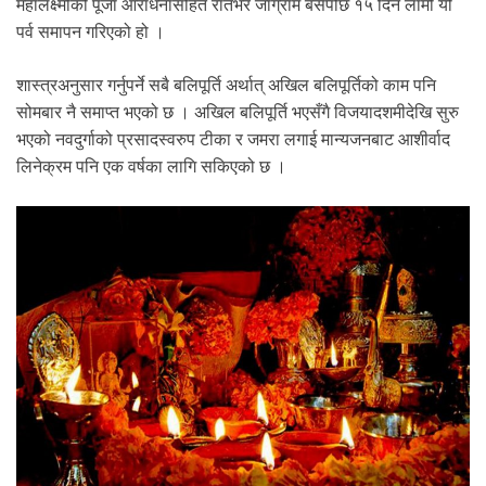
महालक्ष्मीको पूजा आराधनासहित रातभर जाग्राम बसेपछि १५ दिन लामो यो
.
पर्व समापन गरिएको हो ।
शास्त्रअनुसार गर्नुपर्ने सबै बलिपूर्ति अर्थात् अखिल बलिपूर्तिको काम पनि
सोमबार नै समाप्त भएको छ । अखिल बलिपूर्ति भएसँगै विजयादशमीदेखि सुरु
भएको नवदुर्गाको प्रसादस्वरुप टीका र जमरा लगाई मान्यजनबाट आशीर्वाद
लिनेक्रम पनि एक वर्षका लागि सकिएको छ ।