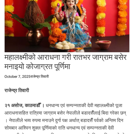
t
a
l
f
r
o
m
N
महालक्ष्मीको आराधना गरी रातभर जाग्राम बसेर
e
p
मनाइयो कोजाग्रत पूर्णिमा
a
l
October 7, 2025
राजेन्द्र तिवारी
i
n
राजेन्द्र तिवारी
N
e
२१ असोज, काठमाडौँ ।
धनधान्य एवं सम्पन्नताकी देवी महालक्ष्मीको पूजा
p
आराधनासहित रात्रिमा जाग्राम बसेर नेपालीले बडादसैँलाई बिदा गरेका छन्
a
। नेपालीले भव्य रुपमा मनाउने दुर्गा पक्ष अर्थात् बडादसैँ पर्वको अन्तिम दिन
l
सोमबार आश्विन शुक्ल पूर्णिमाको राति धनधान्य एवं सम्पन्नताकी देवी
i