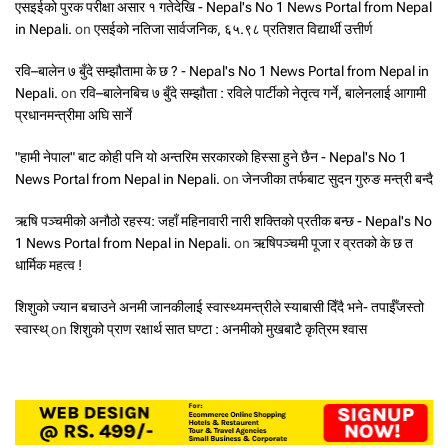
एसइईको पुरक परीक्षा असार १ गतेदेखि - Nepal's No 1 News Portal from Nepal
in Nepali.
on
एसईको नतिजा सार्वजनिक, ६५.९८ प्रतिशत विद्यार्थी उत्तीर्ण
रवि–बालेन ७ बुँदे सम्झौतामा के छ ? - Nepal's No 1 News Portal from Nepal in
Nepali.
on
रवि–बालेनबिच ७ बुँदे सम्झौता : रविले पार्टीको नेतृत्व गर्ने, बालेनलाई आगामी
प्रधानमन्त्रीमा अघि सार्ने
"हामी नेपाल" बाट कोही पनि यो अन्तरिम सरकारको हिस्सा हुने छैन - Nepal's No 1
News Portal from Nepal in Nepali.
on
जेनजीका तर्फबाट सुदन गुरुङ मन्त्री बन्दै
ऋषि पञ्चमीको अनौठो रहस्य: जहाँ महिनावारी नारी शक्तिको प्रतीक बन्छ - Nepal's No
1 News Portal from Nepal in Nepali.
on
ऋषिपञ्चमी पूजा र व्रतको के छ त
धार्मिक महत्व !
शिशुको ज्यान बचाउने अनमी जानकीलाई स्वास्थ्यमन्त्रीले स्याबासी दिँदै भने- तपाईँजस्तो
स्वास्थ्
on
शिशुको प्राण रक्षार्थ सात घण्टा : अनमीको मुखबाटै कृत्रिम श्वास