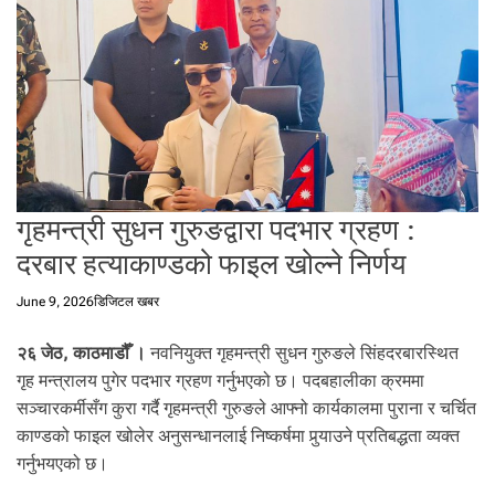
t
a
l
f
r
o
m
N
e
गृहमन्त्री सुधन गुरुङद्वारा पदभार ग्रहण :
p
दरबार हत्याकाण्डको फाइल खोल्ने निर्णय
a
l
June 9, 2026
डिजिटल खबर
i
n
२६ जेठ, काठमाडौँ ।
नवनियुक्त गृहमन्त्री सुधन गुरुङले सिंहदरबारस्थित
N
e
गृह मन्त्रालय पुगेर पदभार ग्रहण गर्नुभएको छ। पदबहालीका क्रममा
p
सञ्चारकर्मीसँग कुरा गर्दै गृहमन्त्री गुरुङले आफ्नो कार्यकालमा पुराना र चर्चित
a
काण्डको फाइल खोलेर अनुसन्धानलाई निष्कर्षमा पुर्‍याउने प्रतिबद्धता व्यक्त
l
गर्नुभयएको छ।
i