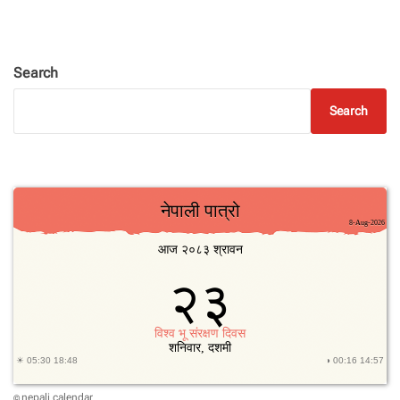
Search
Search
nepali calendar
©