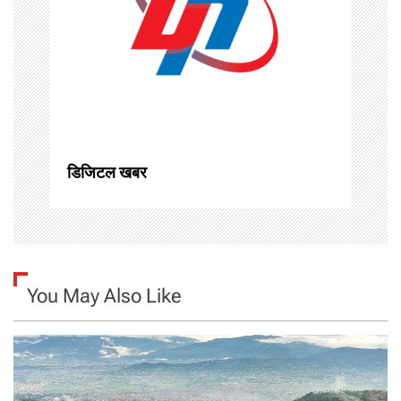
g
a
t
i
o
डिजिटल खबर
n
You May Also Like