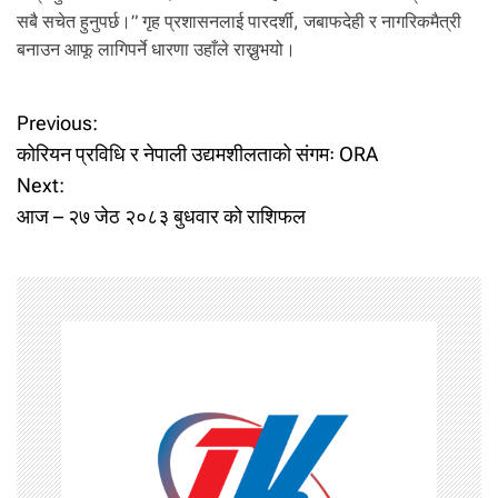
सबै सचेत हुनुपर्छ।” गृह प्रशासनलाई पारदर्शी, जबाफदेही र नागरिकमैत्री
बनाउन आफू लागिपर्ने धारणा उहाँले राख्नुभयो।
P
Previous:
कोरियन प्रविधि र नेपाली उद्यमशीलताको संगमः ORA
o
Next:
आज – २७ जेठ २०८३ बुधवार को राशिफल
s
t
n
a
v
i