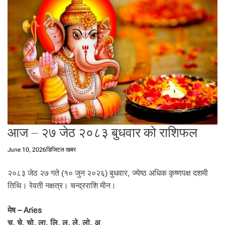
t
a
l
f
r
o
m
N
e
p
a
आज – २७ जेठ २०८३ बुधवार को राशिफल
l
i
n
June 10, 2026
डिजिटल खबर
N
e
२०८३ जेठ २७ गते (१० जुन २०२६) बुधवार, ज्येष्ठ अधिक कृष्णपक्ष दशमी
p
तिथि। रेवती नक्षत्र। चन्द्रराशि मीन।
a
l
मेष – Aries
i
चु, चे, चो, ला, लि, लु, ले, लो, अ