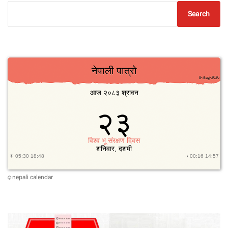
Search
nepali calendar
©