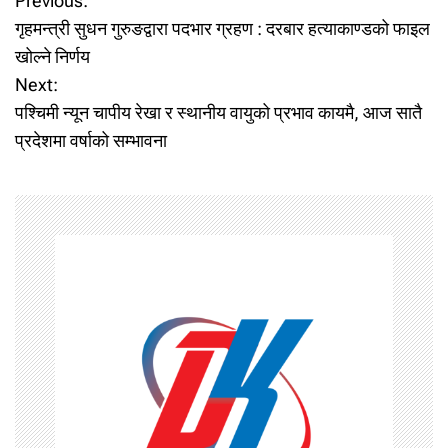
P
Previous:
गृहमन्त्री सुधन गुरुङद्वारा पदभार ग्रहण : दरबार हत्याकाण्डको फाइल
o
खोल्ने निर्णय
Next:
s
पश्चिमी न्यून चापीय रेखा र स्थानीय वायुको प्रभाव कायमै, आज सातै
t
प्रदेशमा वर्षाको सम्भावना
n
a
v
i
g
a
t