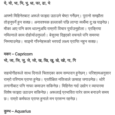
ये, यो, भा, भि, भु, धा, फा, ढा, भे
आफ्नो मिहिनेतबाट अरूले फाइदा उठाउने चेष्टा गर्नेछन्। पुरानो सम्झौता
तोड्नुपर्ने हुन सक्छ। अनावश्यक हल्लाको पछि लाग्दा व्यर्थैमा दु:ख पाइनेछ।
मौका आए पनि काम थाल्नुअघि राम्ररी विचार पुर्याउनुहोला। प्रक्रिया
नमिल्नाले काम दोहोर्याउनुपर्ला। बेसुरमा दिइएको वचनले पनि समस्या
निम्त्याउनेछ। साइनो गाँस्नेहरूको भरपर्दा लक्ष्य प्राप्ति नहुन सक्छ।
मकर – Capricorn
भो, जा, जि, जु, जे, जो, ख, खि, खु, खे, खो, गा, गि
सहयोगीहरूले साथ दिनाले चिताएका काम सम्पादन हुनेछन्। परिश्रमअनुसार
राम्रो परिणाम प्राप्त हुनेछ। प्रतीक्षित नतिजाले उत्साह जगाउनेछ। थोरै
लगानीबाट पनि नाफा कमाउन सकिनेछ। मिहिनेत गर्दा उद्योग र व्यापारमा
विशेष फाइदा उठाउन सकिनेछ। अरूलाई प्रभावित पारेर काम बनाउने समय
छ। राम्रो कर्मफल प्राप्त हुनाले मन प्रसन्न रहनेछ।
कुम्भ – Aquarius