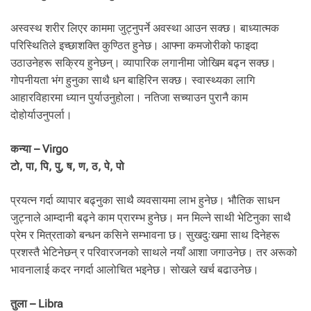
अस्वस्थ शरीर लिएर काममा जुट्नुपर्ने अवस्था आउन सक्छ। बाध्यात्मक
परिस्थितिले इच्छाशक्ति कुण्ठित हुनेछ। आफ्ना कमजोरीको फाइदा
उठाउनेहरू सक्रिय हुनेछन्। व्यापारिक लगानीमा जोखिम बढ्न सक्छ।
गोपनीयता भंग हुनुका साथै धन बाहिरिन सक्छ। स्वास्थ्यका लागि
आहारविहारमा ध्यान पुर्याउनुहोला। नतिजा सच्याउन पुरानै काम
दोहोर्याउनुपर्ला।
कन्या – Virgo
टो, पा, पि, पु, ष, ण, ठ, पे, पो
प्रयत्न गर्दा व्यापार बढ्नुका साथै व्यवसायमा लाभ हुनेछ। भौतिक साधन
जुट्नाले आम्दानी बढ्ने काम प्रारम्भ हुनेछ। मन मिल्ने साथी भेटिनुका साथै
प्रेम र मित्रताको बन्धन कसिने सम्भावना छ। सुखदुःखमा साथ दिनेहरू
प्रशस्तै भेटिनेछन् र परिवारजनको साथले नयाँ आशा जगाउनेछ। तर अरूको
भावनालाई कदर नगर्दा आलोचित भइनेछ। सोखले खर्च बढाउनेछ।
तुला – Libra