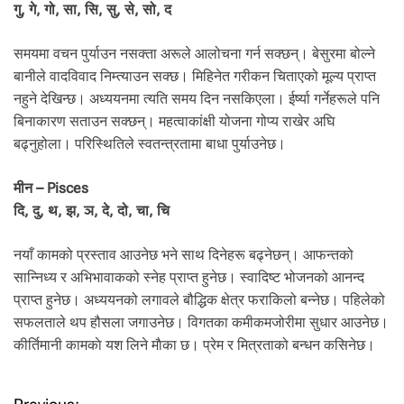
गु, गे, गो, सा, सि, सु, से, सो, द
समयमा वचन पुर्याउन नसक्ता अरूले आलोचना गर्न सक्छन्। बेसुरमा बोल्ने
बानीले वादविवाद निम्त्याउन सक्छ। मिहिनेत गरीकन चिताएको मूल्य प्राप्त
नहुने देखिन्छ। अध्ययनमा त्यति समय दिन नसकिएला। ईर्ष्या गर्नेहरूले पनि
बिनाकारण सताउन सक्छन्। महत्वाकांक्षी योजना गोप्य राखेर अघि
बढ्नुहोला। परिस्थितिले स्वतन्त्रतामा बाधा पुर्याउनेछ।
मीन – Pisces
दि, दु, थ, झ, ञ, दे, दो, चा, चि
नयाँ कामको प्रस्ताव आउनेछ भने साथ दिनेहरू बढ्नेछन्। आफन्तको
सान्निध्य र अभिभावाकको स्नेह प्राप्त हुनेछ। स्वादिष्ट भोजनको आनन्द
प्राप्त हुनेछ। अध्ययनको लगावले बौद्धिक क्षेत्र फराकिलो बन्नेछ। पहिलेको
सफलताले थप हौसला जगाउनेछ। विगतका कमीकमजोरीमा सुधार आउनेछ।
कीर्तिमानी कामकाे यश लिने माैका छ। प्रेम र मित्रताको बन्धन कसिनेछ।