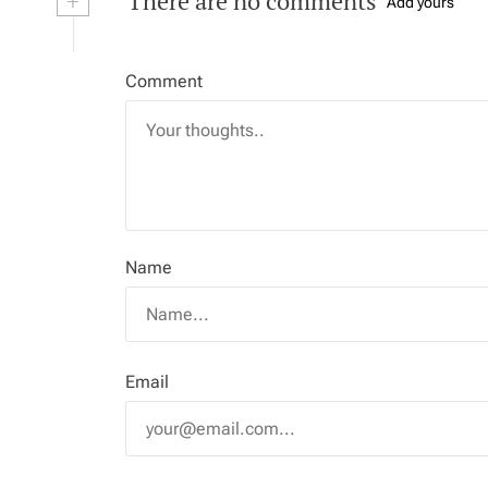
+
There are no comments
Add yours
Comment
Name
Email