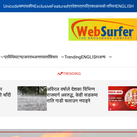
Unicode
सम्पादकीय
Exclusive
Featured
प्रदेश
पत्रपत्रिका
आजकाे तस्विर
ENGLISH
बिचार
अन्य
प्रविधि
घटना/अपराध
अन्तरवार्ता
Trending
ENGLISH
TRENDING
अविरल वर्षाले देशका विभिन्न
राशिफल: २१ साउन 
राजमार्ग अवरुद्ध, केही सडकमा
बिहिवार
राति गाडी चलाउन नपाइने