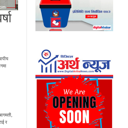
्षा
चापीय
ागमा
 बागमती,
राई र