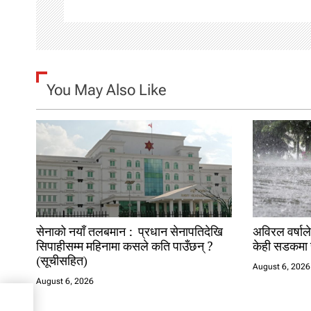
v
i
g
You May Also Like
a
t
i
o
n
सेनाको नयाँ तलबमान : प्रधान सेनापतिदेखि
अविरल वर्षाले
सिपाहीसम्म महिनामा कसले कति पाउँछन् ?
केही सडकमा 
(सूचीसहित)
August 6, 2026
August 6, 2026
फल