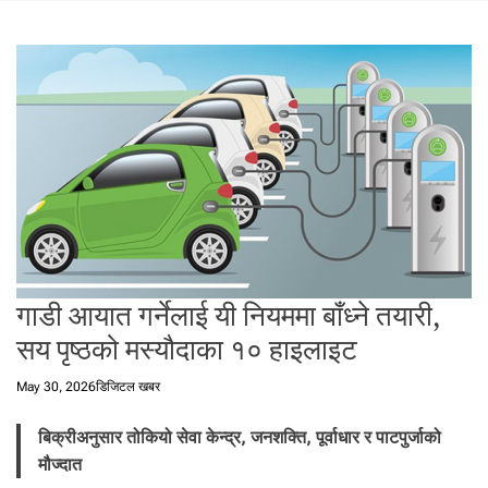
t
a
l
f
r
o
m
N
e
p
a
l
i
गाडी आयात गर्नेलाई यी नियममा बाँध्ने तयारी,
n
सय पृष्ठको मस्यौदाका १० हाइलाइट
N
e
May 30, 2026
डिजिटल खबर
p
a
बिक्रीअनुसार तोकियो सेवा केन्द्र, जनशक्ति, पूर्वाधार र पाटपुर्जाको
l
मौज्दात
i