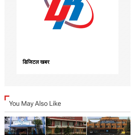
a
t
i
o
n
डिजिटल खबर
You May Also Like