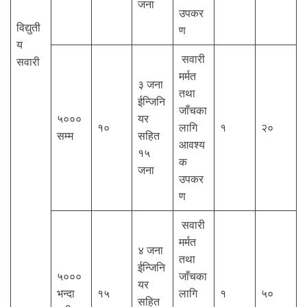
जना
उपकर
विद्युती
ण
य
सवारी
सवारी
मर्मत
३ जना
तथा
ईन्जिनि
जाँचका
५०००
यर
१०
लागि
१
२०
सम्म
सहित
आवश्य
१५
क
जना
उपकर
ण
सवारी
मर्मत
४ जना
तथा
ईन्जिनि
५०००
जाँचका
यर
भन्दा
१५
लागि
१
५०
सहित