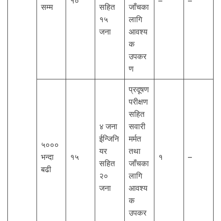
१०
–
–
सम्म
सहित
जाँचका
१५
लागि
जना
आवश्य
क
उपकर
ण
प्रदूषण
परीक्षण
सहित
४ जना
सवारी
ईन्जिनि
मर्मत
५०००
यर
तथा
भन्दा
१५
१
–
सहित
जाँचका
बढी
२०
लागि
जना
आवश्य
क
उपकर