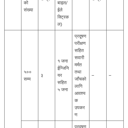
को
बाइल/
संख्या
ईले
क्ट्रिक
ल)
प्रदूषण
परीक्षण
सहित
सवारी
१ जना
मर्मत
ईन्जिनि
५००
तथा
३
यर
–
–
सम्म
जाँचको
सहित
लागि
५ जना
आवश्य
क
उपकर
ण
प्रदूषण