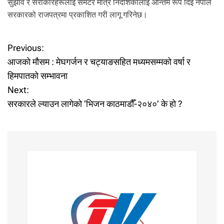
सुझाव र सरोकारहरूलाई समेटेर मात्र निर्देशिकालाई अन्तिम रूप दिइ नेपाल
सरकारको राजपत्रमा प्रकाशित गरी लागू गरिनेछ।
P
Previous:
आजको मौसम : मेघगर्जन र चट्याङसहित मध्यमसम्मको वर्षा र
o
हिमपातको सम्भावना
Next:
s
सरकारले ल्याउन लागेको ‘भिजन काठमाडौँ-२०४०’ के हो ?
t
n
a
v
i
g