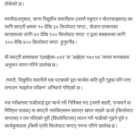
तोकेको छ।
मस्यौदाअनुसार, साना विद्युतीय सवारीहरू (जस्तै स्कुटर र मोटरसाइकल) का
लागि ब्याट्री क्षमता १० देखि ३० किलोवाट घण्टा , सेडान प्रकारका
कारहरूका लागि ४० देखि १०० किलोवाट घण्टा र ठूला बसहरूका लागि
२०० देखि ४०० किलोवाट घण्टा हुनुपर्नेछ।
यी ब्याट्री क्षमताहरू ‘एआईएस-०४९’ वा ‘आईएस १७०१७’ जस्ता मानकहरू
अनुसार मापन गरिने उल्लेख छ।
त्यस्तै, विद्युतीय सवारीले एक पटकको पूरा चार्जमा कति दुरी गुड्छ भनि पत्ता
लगाउन ‘माइलेज परीक्षण’ अनिवार्य गरिएको छ।
यस परीक्षणमा गाडीलाई पूरा चार्ज गरी निश्चित रुट (जस्तै सहरी, राजमार्ग वा
मिश्रित सडक) मा ब्याट्री नसकिएसम्म चलाएर खपत भएको ऊर्जा (किलोवाट
घण्टामा) र तय गरिएको दुरी (किलोमिटरमा) मापन गरी गाडीको गुड्ने दुरी र
कार्यकुशलता (किमी प्रति किलोवाट घण्टा) गणना गरिने उल्लेख छ।