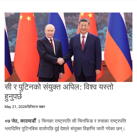
t
a
l
f
r
o
m
N
e
p
a
l
सी र पुटिनको संयुक्त अपिल: विश्व यस्तो
i
n
हुनुपर्छ
N
e
May 21, 2026
डिजिटल खबर
p
a
०७ जेठ, काठमाडाैँ ।
चिनका राष्ट्रपति सी चिनफिङ र रुसका राष्ट्रपति
l
भ्लादिमिर पुटिनबिच वार्तापछि दुई देशले संयुक्त विज्ञप्ति जारी गरेका छन्।
i