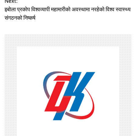
Next:
इबोला प्रकोप विश्वव्यापी महामारीको अवस्थामा नरहेको विश्व स्वास्थ्य
s
संगठनको निष्कर्ष
t
n
a
v
i
g
a
t
i