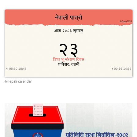
nepali calendar
©