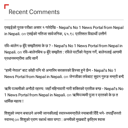
Recent Comments
एसइईको पुरक परीक्षा असार १ गतेदेखि - Nepal's No 1 News Portal from Nepal
in Nepali.
on
एसईको नतिजा सार्वजनिक, ६५.९८ प्रतिशत विद्यार्थी उत्तीर्ण
रवि–बालेन ७ बुँदे सम्झौतामा के छ ? - Nepal's No 1 News Portal from Nepal in
Nepali.
on
रवि–बालेनबिच ७ बुँदे सम्झौता : रविले पार्टीको नेतृत्व गर्ने, बालेनलाई आगामी
प्रधानमन्त्रीमा अघि सार्ने
"हामी नेपाल" बाट कोही पनि यो अन्तरिम सरकारको हिस्सा हुने छैन - Nepal's No 1
News Portal from Nepal in Nepali.
on
जेनजीका तर्फबाट सुदन गुरुङ मन्त्री बन्दै
ऋषि पञ्चमीको अनौठो रहस्य: जहाँ महिनावारी नारी शक्तिको प्रतीक बन्छ - Nepal's No
1 News Portal from Nepal in Nepali.
on
ऋषिपञ्चमी पूजा र व्रतको के छ त
धार्मिक महत्व !
शिशुको ज्यान बचाउने अनमी जानकीलाई स्वास्थ्यमन्त्रीले स्याबासी दिँदै भने- तपाईँजस्तो
स्वास्थ्
on
शिशुको प्राण रक्षार्थ सात घण्टा : अनमीको मुखबाटै कृत्रिम श्वास