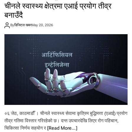
चीनले स्वास्थ्य क्षेत्रमा एआई प्रयोग तीव्र
०
७
बनाउँदै
जे
ठ
By
डिजिटल खबर
May 20, 2026
२
०
८
३
बि
हि
वा
र
को
रा
शि
फ
ल
०६ जेठ, काठमाडौँ । चीनले स्वास्थ्य सेवामा कृत्रिम बुद्धिमत्ता (एआई) प्रयोग
तीव्र गतिमा विस्तार गरिरहेको छ। दन्त उपचारदेखि लिएर रोग पहिचान,
चिकित्सा निर्णय सहयोग र
[Read More…]