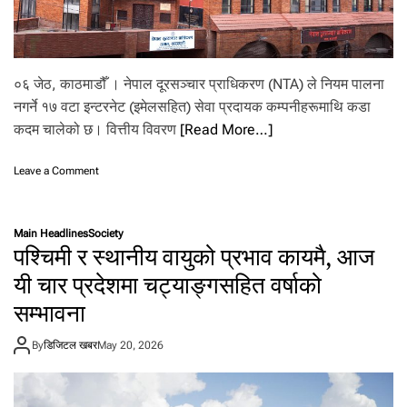
०६ जेठ, काठमाडौँ । नेपाल दूरसञ्चार प्राधिकरण (NTA) ले नियम पालना
नगर्ने १७ वटा इन्टरनेट (इमेलसहित) सेवा प्रदायक कम्पनीहरूमाथि कडा
कदम चालेको छ। वित्तीय विवरण
[Read More…]
o
Leave a Comment
n
ने
पा
Main Headlines
Society
ल
पश्चिमी र स्थानीय वायुको प्रभाव कायमै, आज
दू
र
यी चार प्रदेशमा चट्याङ्गसहित वर्षाको
स
सम्भावना
ञ्चा
र
प्रा
By
डिजिटल खबर
May 20, 2026
धि
क
र