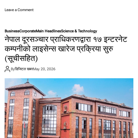
o
Leave a Comment
n
ची
न
Business
Corporate
Main Headlines
Science & Technology
ले
नेपाल दूरसञ्चार प्राधिकरणद्वारा १७ इन्टरनेट
स्वा
स्थ्य
कम्पनीको लाइसेन्स खारेज प्रक्रिया सुरु
क्षे
(सूचीसहित)
त्र
मा
ए
By
डिजिटल खबर
May 20, 2026
आ
ई
प्र
यो
ग
ती
व्र
ब
ना
उँ
दै