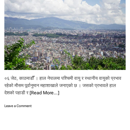
ण
द्वा
रा
१
७
इ
न्ट
र
ने
ट
क
म्प
नी
को
०६ जेठ, काठमाडौँ । हाल नेपालमा पश्चिमी वायु र स्थानीय वायुको प्रभाव
ला
इ
रहेको मौसम पूर्वानुमान महाशाखाले जनाएको छ । जसको प्रभावले हाल
से
देशको पहाडी र
[Read More…]
न्स
खा
o
Leave a Comment
रे
n
ज
प
प्र
श्चि
क्रि
मी
या