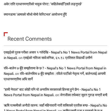
अबेर राति प्रधानमन्त्रीको भावुक पोस्ट: ‘कहिलेकाहीँ एक्लै लड्नुपर्छ’
क्यानडामा ‘आमाको चौथो मोमो फेस्टिभल’ आयोजना हुँदै
Recent Comments
एसइईको पुरक परीक्षा असार १ गतेदेखि - Nepal's No 1 News Portal from Nepal
in Nepali.
on
एसईको नतिजा सार्वजनिक, ६५.९८ प्रतिशत विद्यार्थी उत्तीर्ण
रवि–बालेन ७ बुँदे सम्झौतामा के छ ? - Nepal's No 1 News Portal from Nepal in
Nepali.
on
रवि–बालेनबिच ७ बुँदे सम्झौता : रविले पार्टीको नेतृत्व गर्ने, बालेनलाई आगामी
प्रधानमन्त्रीमा अघि सार्ने
"हामी नेपाल" बाट कोही पनि यो अन्तरिम सरकारको हिस्सा हुने छैन - Nepal's No 1
News Portal from Nepal in Nepali.
on
जेनजीका तर्फबाट सुदन गुरुङ मन्त्री बन्दै
ऋषि पञ्चमीको अनौठो रहस्य: जहाँ महिनावारी नारी शक्तिको प्रतीक बन्छ - Nepal's No
1 News Portal from Nepal in Nepali.
on
ऋषिपञ्चमी पूजा र व्रतको के छ त