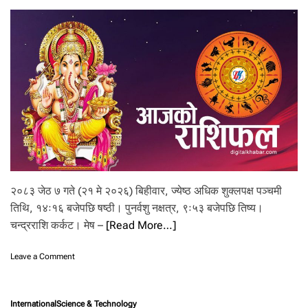
घ
ण्टा
मा
के
ही
जि
ल्ला
मा
भा
री
व
र्षा
२०८३ जेठ ७ गते (२१ मे २०२६) बिहीवार, ज्येष्ठ अधिक शुक्लपक्ष पञ्चमी
तिथि, १४ः१६ बजेपछि षष्ठी। पुनर्वशु नक्षत्र, ९ः५३ बजेपछि तिष्य।
चन्द्रराशि कर्कट। मेष –
[Read More…]
o
Leave a Comment
n
आ
ज
International
Science & Technology
–