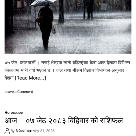
र
को
,
ब
जा
र
बा
ट
त
त्का
ल
०७ जेठ, काठमाडाैँ । तराई क्षेत्रमा तातो बढिरहेका बेला आज देशका विभिन्न
फि
जिल्लामा भारी वर्षा भएको छ । जल तथा मौसम विज्ञान विभागका अनुसार
र्ता
देशमा
[Read More…]
ग
र्न
नि
o
Leave a Comment
र्दे
n
श
प
न
छि
Horoscope
ल्ला
आज – ०७ जेठ २०८३ बिहिवार को राशिफल
चौ
बि
By
डिजिटल खबर
May 21, 2026
स