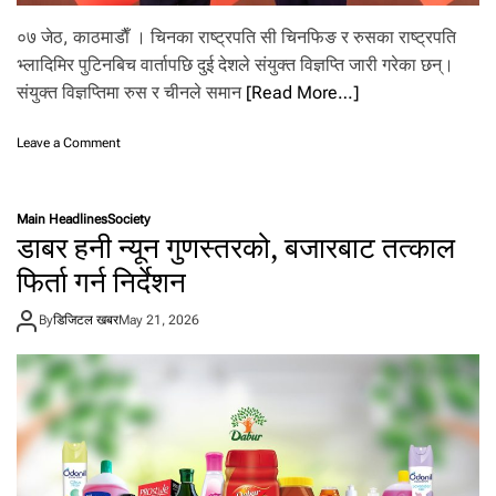
.
०७ जेठ, काठमाडाैँ । चिनका राष्ट्रपति सी चिनफिङ र रुसका राष्ट्रपति
भ्लादिमिर पुटिनबिच वार्तापछि दुई देशले संयुक्त विज्ञप्ति जारी गरेका छन्।
संयुक्त विज्ञप्तिमा रुस र चीनले समान
[Read More…]
o
Leave a Comment
n
सी
र
Main Headlines
Society
पु
डाबर हनी न्यून गुणस्तरको, बजारबाट तत्काल
टि
न
फिर्ता गर्न निर्देशन
को
सं
By
डिजिटल खबर
May 21, 2026
यु
क्त
अ
पि
ल
:
वि
श्व