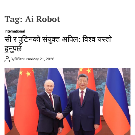
t
a
Tag:
Ai Robot
l
f
r
International
सी र पुटिनको संयुक्त अपिल: विश्व यस्तो
o
m
हुनुपर्छ
N
e
By
डिजिटल खबर
May 21, 2026
p
a
l
i
n
N
e
p
a
l
i