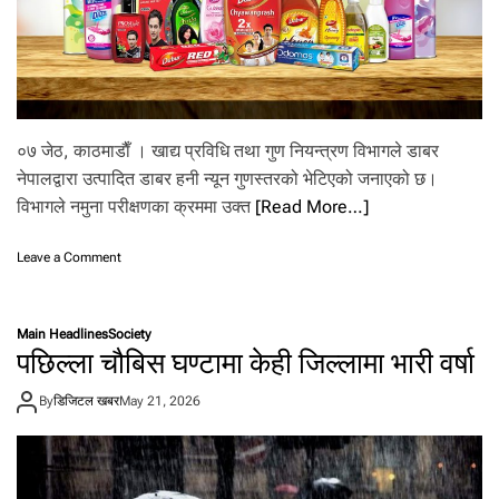
य
स्तो
हु
नु
प
र्छ
०७ जेठ, काठमाडाैँ । खाद्य प्रविधि तथा गुण नियन्त्रण विभागले डाबर
नेपालद्वारा उत्पादित डाबर हनी न्यून गुणस्तरको भेटिएको जनाएको छ।
विभागले नमुना परीक्षणका क्रममा उक्त
[Read More…]
o
Leave a Comment
n
डा
ब
Main Headlines
Society
र
पछिल्ला चौबिस घण्टामा केही जिल्लामा भारी वर्षा
ह
नी
By
डिजिटल खबर
May 21, 2026
न्यू
न
गु
ण
स्त