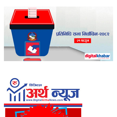
ट्या
ङ्ग
स
हि
त
व
र्षा
को
स
म्भा
व
ना