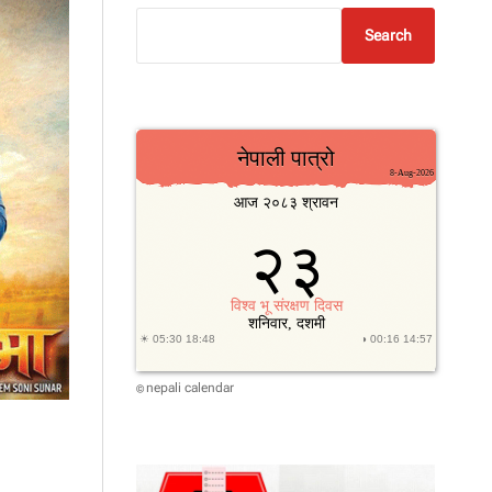
Search
nepali calendar
©