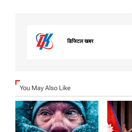
s
t
n
डिजिटल खबर
a
v
i
g
You May Also Like
a
t
i