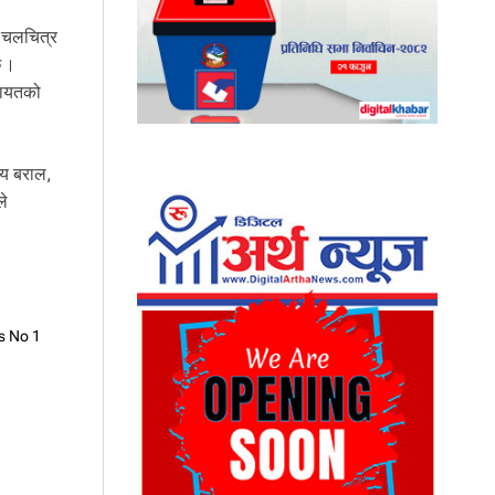
त चलचित्र
छ ।
लगायतको
जय बराल,
ले
s No 1