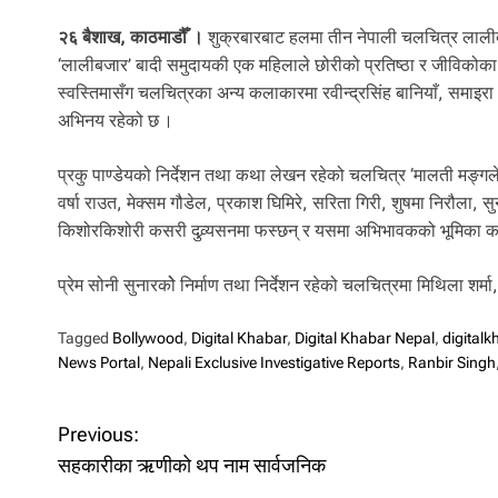
l
i
२६ बैशाख, काठमाडौँ ।
शुक्रबारबाट हलमा तीन नेपाली चलचित्र लाली
.
‘लालीबजार’ बादी समुदायकी एक महिलाले छोरीको प्रतिष्ठा र जीविकोका ल
स्वस्तिमासँग चलचित्रका अन्य कलाकारमा रवीन्द्रसिंह बानियाँ, समाइरा 
अभिनय रहेको छ ।
प्रकु पाण्डेयको निर्देशन तथा कथा लेखन रहेको चलचित्र ‘मालती मङ्गल
वर्षा राउत, मेक्सम गौडेल, प्रकाश घिमिरे, सरिता गिरी, शुषमा निरौल
किशोरकिशोरी कसरी दुव्र्यसनमा फस्छन् र यसमा अभिभावकको भूमिका कस्त
प्रेम सोनी सुनारकोे निर्माण तथा निर्देशन रहेको चलचित्रमा मिथिला शर्म
Tagged
Bollywood
,
Digital Khabar
,
Digital Khabar Nepal
,
digital
News Portal
,
Nepali Exclusive Investigative Reports
,
Ranbir Singh
P
Previous:
सहकारीका ऋणीको थप नाम सार्वजनिक
o