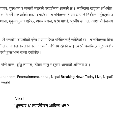
बजार, गुरुआमा र मालती मङ्गले प्रदर्शनमा आएको छ । स्वस्तिमा खड्का अभिनी
ागि गर्ने सङ्घर्षको कथा बताउँछ । चलचित्रलाई यम थापाले निर्देशन गर्नुभएको 
थापा, मुकुन्दकुमार श्रेष्ठ, अभय बराल, प्रेम पाण्डे, प्रदीप ढकाल, आशा पौडेल
े’ ले ग्रामीण दम्पतीको प्रेम र सामाजिक परिवेशलाई समेटेको छ । चलचित्रमा वि
ा, सुनील तामाङलगायतका कलाकारको अभिनय रहेको छ । त्यस्तै चलचित्र ‘गुरुआमा’ 
ो हुन्छ भन्ने कथा दर्साउँछ ।
ा, गौरी मल्ल, बुद्धि तामाङ, टीका सानु र शुषमा थापाको अभिनय छ ।
khabar.com
,
Entertainment
,
nepal
,
Nepal Breaking News Today Live
,
Nepal’
,
world
Next:
‘धुरन्धर ३’ ल्याउँदैछन् आदित्य धर ?