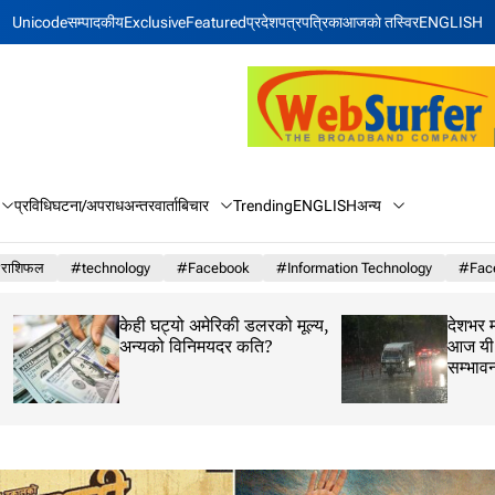
Unicode
सम्पादकीय
Exclusive
Featured
प्रदेश
पत्रपत्रिका
आजकाे तस्विर
ENGLISH
बिचार
अन्य
प्रविधि
घटना/अपराध
अन्तरवार्ता
Trending
ENGLISH
राशिफल
#technology
#Facebook
#Information Technology
#Face
केही घट्यो अमेरिकी डलरको मूल्य,
देशभर मनसुनी वायुको 
अन्यको विनिमयदर कति?
आज यी तीन प्रदेशमा भ
सम्भावना