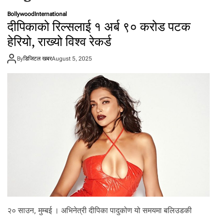
t
Bollywood
International
a
दीपिकाको रिल्सलाई १ अर्ब ९० करोड पटक
l
हेरियो, राख्यो विश्व रेकर्ड
f
r
By
डिजिटल खबर
o
August 5, 2025
m
N
e
p
a
l
i
n
N
e
p
a
l
i
२० साउन, मुम्बई । अभिनेत्री दीपिका पादुकोण यो समयमा बलिउडकी