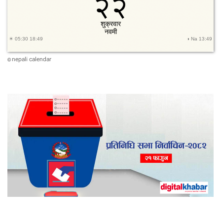
क
हे
रि
यो
,
रा
nepali calendar
©
ख्यो
वि
श्व
रे
क
र्ड