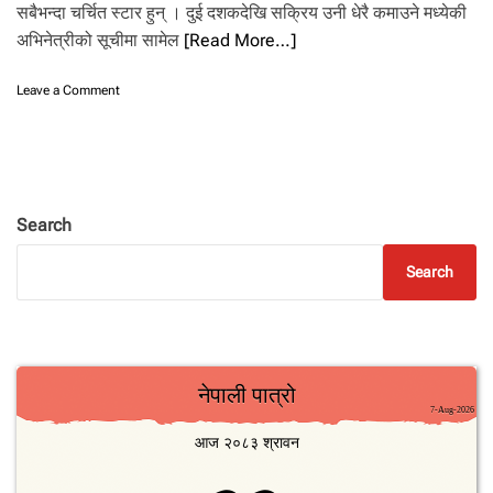
.
सबैभन्दा चर्चित स्टार हुन् । दुई दशकदेखि सक्रिय उनी धेरै कमाउने मध्येकी
अभिनेत्रीको सूचीमा सामेल
[Read More…]
o
Leave a Comment
n
दी
पि
का
को
रि
Search
ल्स
ला
Search
ई
१
अ
र्ब
९
०
क
रो
ड
प
ट