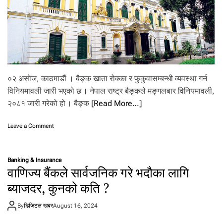
ष्क्रि
य
क
र्जा
,
कु
न
क्षे
त्र
०२ असाेज, काठमाडाैं । बैङ्क खाता रोक्का र फुकुवासम्बन्धी व्यवस्था गर्न
को
विनियमावली जारी भएको छ । नेपाल राष्ट्र बैङ्कले मङ्गलबार विनियमावली,
क
२०८१ जारी गरेको हो । बैङ्क
[Read More…]
ति
छ
?
o
Leave a Comment
n
बै
ङ्क
Banking & Insurance
खा
वाणिज्य बैंकले सार्वजनिक गरे भदौका लागि
ता
रो
ब्याजदर, कुनको कति ?
क्का
त
By
डिजिटल खबर
August 16, 2024
था
फु