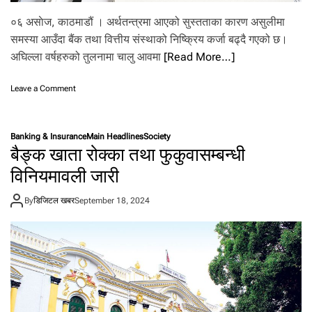
०६ असाेज, काठमाडौं । अर्थतन्त्रमा आएको सुस्तताका कारण असुलीमा
समस्या आउँदा बैंक तथा वित्तीय संस्थाको निष्क्रिय कर्जा बढ्दै गएको छ।
अघिल्ला वर्षहरुको तुलनामा चालु आवमा
[Read More…]
o
Leave a Comment
n
अ
झै
Banking & Insurance
Main Headlines
Society
सु
बैङ्क खाता रोक्का तथा फुकुवासम्बन्धी
धा
र
विनियमावली जारी
भ
ए
By
डिजिटल खबर
September 18, 2024
न
बैं
कि
ङ
क्षे
त्र
को
नि