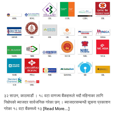
कु
वा
स
म्ब
न्धी
वि
नि
य
मा
व
ली
जा
री
३२ साउन, काठमाडौं । १८ वटा वाणज्य बैंकहरूले भदौ महिनाका लागि
निक्षेपकाे ब्याजदर सार्वजनिक गरेका छन् । ब्याजदरसम्बन्धी सूचना प्रकाशन
गरेका १८ वटा बैंकमध्ये १३
[Read More…]