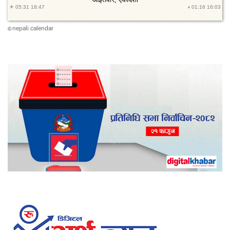
र
,
कु
nepali calendar
©
न
को
क
ति
?