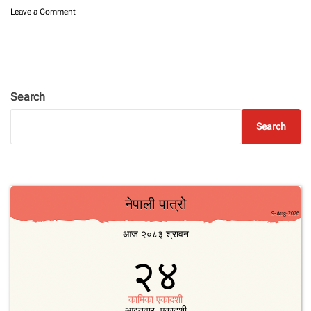
o
Leave a Comment
n
वा
णि
ज्य
बैं
क
Search
ले
सा
Search
र्व
ज
नि
क
ग
रे
भ
दौ
का
ला
गि
ब्या
ज
द