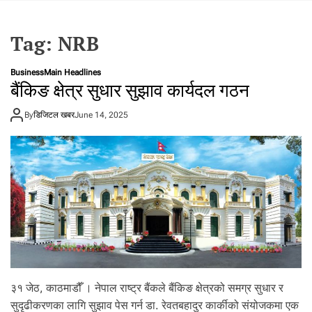
t
a
Tag:
NRB
l
f
r
Business
Main Headlines
बैंकिङ क्षेत्र सुधार सुझाव कार्यदल गठन
o
m
By
डिजिटल खबर
N
June 14, 2025
e
p
a
l
i
n
N
e
p
a
l
३१ जेठ, काठमाडौँ । नेपाल राष्ट्र बैंकले बैंकिङ क्षेत्रको समग्र सुधार र
i
सुदृढीकरणका लागि सुझाव पेस गर्न डा. रेवतबहादुर कार्कीको संयोजकमा एक