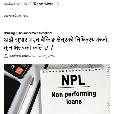
.
कार्यदल गठन गरेको
[Read More…]
o
Leave a Comment
n
बैं
कि
Banking & Insurance
Main Headlines
ङ
अझै सुधार भएन बैंकिङ क्षेत्रको निष्क्रिय कर्जा,
क्षे
त्र
कुन क्षेत्रको कति छ ?
सु
धा
By
डिजिटल खबर
September 22, 2024
र
सु
झा
व
का
र्य
द
ल
ग
ठ
न