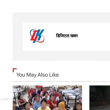
s
t
n
डिजिटल खबर
a
v
i
g
You May Also Like
a
t
i
ङ्घ