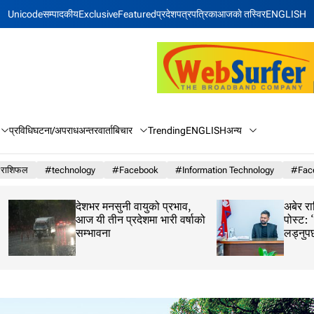
Unicode
सम्पादकीय
Exclusive
Featured
प्रदेश
पत्रपत्रिका
आजकाे तस्विर
ENGLISH
बिचार
अन्य
प्रविधि
घटना/अपराध
अन्तरवार्ता
Trending
ENGLISH
राशिफल
#technology
#Facebook
#Information Technology
#Face
देशभर मनसुनी वायुको प्रभाव,
अबेर राति प्रधानमन्त्
आज यी तीन प्रदेशमा भारी वर्षाको
पोस्ट: ‘कहिलेकाहीँ एक
सम्भावना
लड्नुपर्छ’