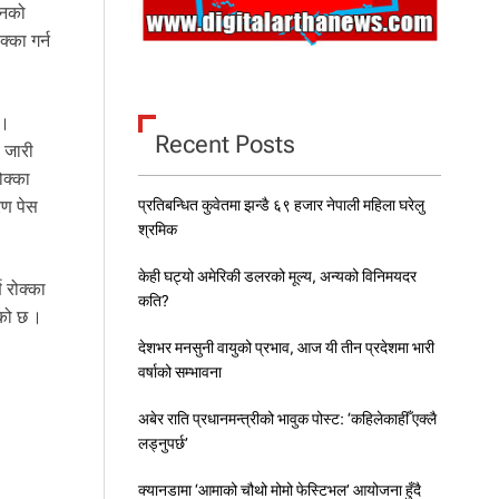
ुनको
्का गर्न
 ।
Recent Posts
े जारी
ोक्का
प्रतिबन्धित कुवेतमा झन्डै ६९ हजार नेपाली महिला घरेलु
रण पेस
श्रमिक
केही घट्यो अमेरिकी डलरको मूल्य, अन्यको विनिमयदर
ण रोक्का
कति?
ेको छ ।
देशभर मनसुनी वायुको प्रभाव, आज यी तीन प्रदेशमा भारी
वर्षाको सम्भावना
अबेर राति प्रधानमन्त्रीको भावुक पोस्ट: ‘कहिलेकाहीँ एक्लै
लड्नुपर्छ’
क्यानडामा ‘आमाको चौथो मोमो फेस्टिभल’ आयोजना हुँदै