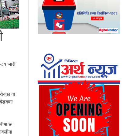
ी
२०८१ जारी
रोक्का वा
 बैङ्कमा
वलीमा छ ।
मावलीमा