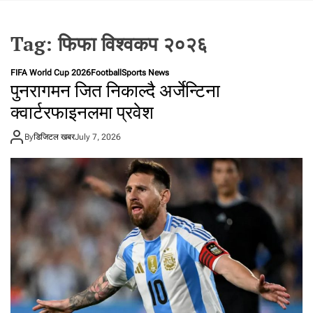
t
a
Tag:
फिफा विश्वकप २०२६
l
f
r
FIFA World Cup 2026
Football
Sports News
पुनरागमन जित निकाल्दै अर्जेन्टिना
o
m
क्वार्टरफाइनलमा प्रवेश
N
e
By
डिजिटल खबर
July 7, 2026
p
a
l
i
n
N
e
p
a
l
i