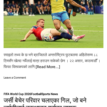
ना
क्वा
र्ट
र
फा
इ
न
ल
मा
प्र
वे
श
रमाइलो तथ्य के छ भने ब्राजिलले अन्तर्राष्ट्रिय फुटबलमा अहिलेसम्म ८८
टिमसँग खेल्दा नर्वेलाई मात्र हराउन सकेको छेन । २२ असार, काठमाडौँ ।
फिफा विश्वकपको लागि
[Read More…]
o
Leave a Comment
n
न
र्वे
FIFA World Cup 2026
Football
Sports News
ला
जर्सी बेचेर परिवार चलाएका गिल, जो बने
ई
अ