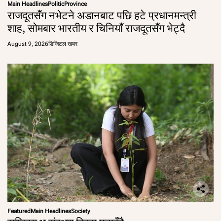
Main Headlines
Politic
Province
राजदूतसँग नभेटने अडानबाट पछि हटे प्रधानमन्त्री
शाह, सोमबार भारतीय र चिनियाँ राजदूतसँग भेट्दै
August 9, 2026
डिजिटल खबर
Featured
Main Headlines
Society