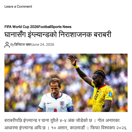
र्ष
o
Leave a Comment
य
n
ता
ज
कै
र्सी
FIFA World Cup 2026
Football
Sports News
क
बे
घानासँग इंग्ल्यान्डको निराशाजनक बराबरी
म
चे
जो
र
र
By
डिजिटल खबर
June 24, 2026
प
प्र
रि
द
वा
र्श
र
न
च
ला
ए
का
गि
ल
,
जो
ब
ने
बराबरीपछि इंग्ल्यान्ड र घाना दुवैले ४-४ अंक जोडेको छ । गोल अन्तरका
ज
आधारमा इंग्ल्यान्ड अघि छ । १० असार, काठमाडौं । फिफा विश्वकप २०२६
र्म