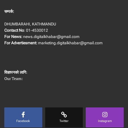
सम्पर्क:
DHUMBARAHI, KATHMANDU
Contact No
: 01-4530012
For News:
news.digitalkhabar@gmail.com
For Advertiesment:
marketing.digitalkhabar@gmail.com
विज्ञापनको लागि
:
Our Team:
Facebook
Twitter
Instagram