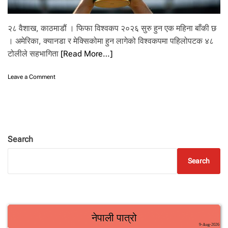
२८ वैशाख, काठमाडौं । फिफा विश्वकप २०२६ सुरु हुन एक महिना बाँकी छ
। अमेरिका, क्यानडा र मेक्सिकोमा हुन लागेको विश्वकपमा पहिलोपटक ४८
टोलीले सहभागिता
[Read More…]
o
Leave a Comment
n
य
स्ता
छ
न्
प
Search
हि
लो
Search
प
ट
क
फि
फा
वि
श्व