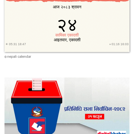
क
प
खे
ल्ने
टो
ली
nepali calendar
©