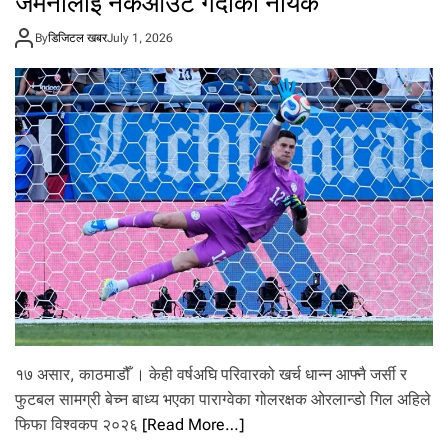
जर्मनीलाई नकआउट गर्दाका नायक
हि
ले
By
डिजिटल खबर
July 1, 2026
स
म्म
ह
रा
उ
न
न
स
के
को
ब्रा
जि
ल
,
वि
श्व
क
प
१७ असार, काठमाडौँ । केही वर्षअघि परिवारको खर्च धान्न आफ्नै जर्सी र
मा
फुटबल सामग्री बेच्न बाध्य भएका पाराग्वेका गोलरक्षक ओरलान्डो गिल अहिले
३
फिफा विश्वकप २०२६
[Read More…]
६
व