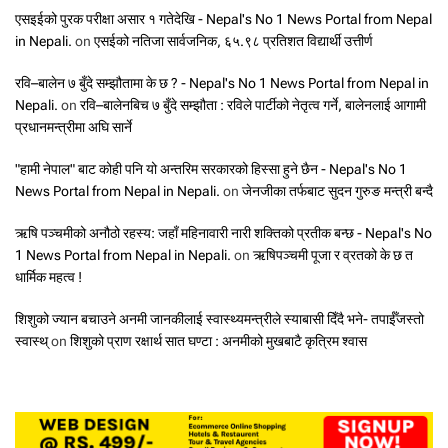
एसइईको पुरक परीक्षा असार १ गतेदेखि - Nepal's No 1 News Portal from Nepal
in Nepali.
on
एसईको नतिजा सार्वजनिक, ६५.९८ प्रतिशत विद्यार्थी उत्तीर्ण
रवि–बालेन ७ बुँदे सम्झौतामा के छ ? - Nepal's No 1 News Portal from Nepal in
Nepali.
on
रवि–बालेनबिच ७ बुँदे सम्झौता : रविले पार्टीको नेतृत्व गर्ने, बालेनलाई आगामी
प्रधानमन्त्रीमा अघि सार्ने
"हामी नेपाल" बाट कोही पनि यो अन्तरिम सरकारको हिस्सा हुने छैन - Nepal's No 1
News Portal from Nepal in Nepali.
on
जेनजीका तर्फबाट सुदन गुरुङ मन्त्री बन्दै
ऋषि पञ्चमीको अनौठो रहस्य: जहाँ महिनावारी नारी शक्तिको प्रतीक बन्छ - Nepal's No
1 News Portal from Nepal in Nepali.
on
ऋषिपञ्चमी पूजा र व्रतको के छ त
धार्मिक महत्व !
शिशुको ज्यान बचाउने अनमी जानकीलाई स्वास्थ्यमन्त्रीले स्याबासी दिँदै भने- तपाईँजस्तो
स्वास्थ्
on
शिशुको प्राण रक्षार्थ सात घण्टा : अनमीको मुखबाटै कृत्रिम श्वास