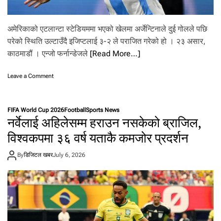
.
अमेरिकाको एटलान्टा स्टेडियममा भएको खेलमा अर्जेन्टिनाले दुई गोलले पछि
परेको स्थिति उल्टाउँदै इजिप्टलाई ३-२ ले पराजित गरेको हो । २३ असार,
काठमाडौं । एन्जो फर्नान्डेजले
[Read More…]
o
Leave a Comment
n
पु
न
FIFA World Cup 2026
Football
Sports News
रा
नर्वेलाई अहिलेसम्म हराउन नसकेको ब्राजिल,
ग
म
विश्वकपमा ३६ वर्ष यताकै कमजोर प्रदर्शन
न
जि
By
डिजिटल खबर
July 6, 2026
त
नि
का
ल्दै
अ
र्जे
न्टि