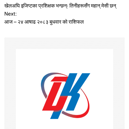
खेलअघि इजिप्टका प्रशिक्षक भन्छन्ः तिनीहरूसँग महान् मेसी छन्
o
Next:
आज – २४ आषाढ २०८३ बुधवार को राशिफल
s
t
n
a
v
i
g
a
t