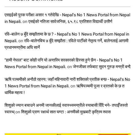
एसइईको पुरक परीक्षा असार १ गतेदेखि - Nepal's No 1 News Portal from Nepal
in Nepali.
on
एसईको नतिजा सार्वजनिक, ६५.९८ प्रतिशत विद्यार्थी उत्तीर्ण
रवि–बालेन ७ बुँदे सम्झौतामा के छ ? - Nepal's No 1 News Portal from Nepal in
Nepali.
on
रवि–बालेनबिच ७ बुँदे सम्झौता : रविले पार्टीको नेतृत्व गर्ने, बालेनलाई आगामी
प्रधानमन्त्रीमा अघि सार्ने
"हामी नेपाल" बाट कोही पनि यो अन्तरिम सरकारको हिस्सा हुने छैन - Nepal's No 1
News Portal from Nepal in Nepali.
on
जेनजीका तर्फबाट सुदन गुरुङ मन्त्री बन्दै
ऋषि पञ्चमीको अनौठो रहस्य: जहाँ महिनावारी नारी शक्तिको प्रतीक बन्छ - Nepal's No
1 News Portal from Nepal in Nepali.
on
ऋषिपञ्चमी पूजा र व्रतको के छ त
धार्मिक महत्व !
शिशुको ज्यान बचाउने अनमी जानकीलाई स्वास्थ्यमन्त्रीले स्याबासी दिँदै भने- तपाईँजस्तो
स्वास्थ्
on
शिशुको प्राण रक्षार्थ सात घण्टा : अनमीको मुखबाटै कृत्रिम श्वास