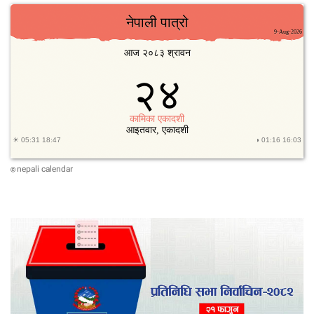
nepali calendar
©