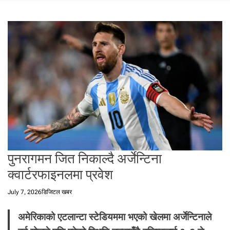
t
a
l
f
r
o
m
N
e
p
a
l
i
n
पुनरागमन जित निकाल्दै अर्जेन्टिना
N
क्वार्टरफाइनलमा प्रवेश
e
p
July 7, 2026
डिजिटल खबर
a
l
अमेरिकाको एटलान्टा स्टेडियममा भएको खेलमा अर्जेन्टिनाले
i