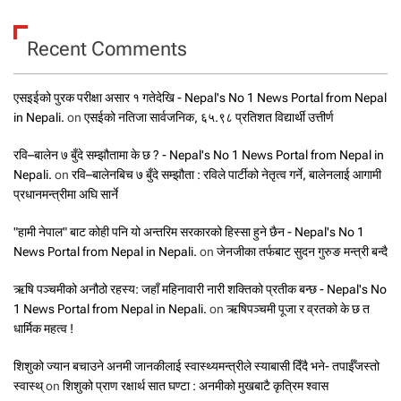
Recent Comments
एसइईको पुरक परीक्षा असार १ गतेदेखि - Nepal's No 1 News Portal from Nepal
in Nepali.
on
एसईको नतिजा सार्वजनिक, ६५.९८ प्रतिशत विद्यार्थी उत्तीर्ण
रवि–बालेन ७ बुँदे सम्झौतामा के छ ? - Nepal's No 1 News Portal from Nepal in
Nepali.
on
रवि–बालेनबिच ७ बुँदे सम्झौता : रविले पार्टीको नेतृत्व गर्ने, बालेनलाई आगामी
प्रधानमन्त्रीमा अघि सार्ने
"हामी नेपाल" बाट कोही पनि यो अन्तरिम सरकारको हिस्सा हुने छैन - Nepal's No 1
News Portal from Nepal in Nepali.
on
जेनजीका तर्फबाट सुदन गुरुङ मन्त्री बन्दै
ऋषि पञ्चमीको अनौठो रहस्य: जहाँ महिनावारी नारी शक्तिको प्रतीक बन्छ - Nepal's No
1 News Portal from Nepal in Nepali.
on
ऋषिपञ्चमी पूजा र व्रतको के छ त
धार्मिक महत्व !
शिशुको ज्यान बचाउने अनमी जानकीलाई स्वास्थ्यमन्त्रीले स्याबासी दिँदै भने- तपाईँजस्तो
स्वास्थ्
on
शिशुको प्राण रक्षार्थ सात घण्टा : अनमीको मुखबाटै कृत्रिम श्वास