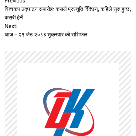
P
Previous:
विश्वकप उद्घाटन समारोहः कसले प्रस्तुति दिँदैछन्, कहिले सुरु हुन्छ,
o
कसरी हेर्ने
Next:
s
आज – २९ जेठ २०८३ शुक्रवार को राशिफल
t
n
a
v
i
g
a
t