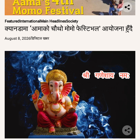
Featured
International
Main Headlines
Society
क्यानडामा ‘आमाको चौथो मोमो फेस्टिभल’ आयोजना हुँदै
August 8, 2026
डिजिटल खबर