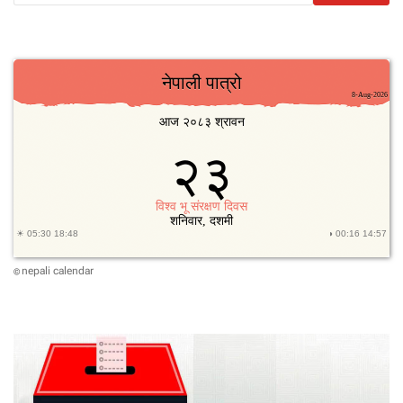
nepali calendar
©