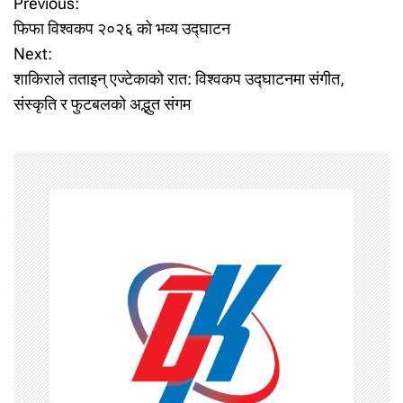
P
Previous:
फिफा विश्वकप २०२६ को भव्य उद्‍घाटन
o
Next:
शाकिराले तताइन् एज्टेकाको रात: विश्वकप उद्घाटनमा संगीत,
s
संस्कृति र फुटबलको अद्भुत संगम
t
n
a
v
i
g
a
t