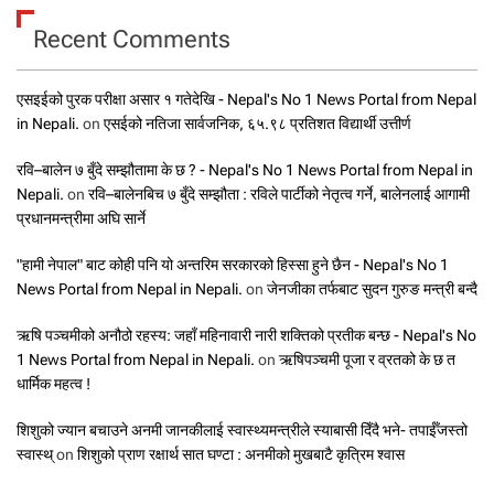
Recent Comments
एसइईको पुरक परीक्षा असार १ गतेदेखि - Nepal's No 1 News Portal from Nepal
in Nepali.
on
एसईको नतिजा सार्वजनिक, ६५.९८ प्रतिशत विद्यार्थी उत्तीर्ण
रवि–बालेन ७ बुँदे सम्झौतामा के छ ? - Nepal's No 1 News Portal from Nepal in
Nepali.
on
रवि–बालेनबिच ७ बुँदे सम्झौता : रविले पार्टीको नेतृत्व गर्ने, बालेनलाई आगामी
प्रधानमन्त्रीमा अघि सार्ने
"हामी नेपाल" बाट कोही पनि यो अन्तरिम सरकारको हिस्सा हुने छैन - Nepal's No 1
News Portal from Nepal in Nepali.
on
जेनजीका तर्फबाट सुदन गुरुङ मन्त्री बन्दै
ऋषि पञ्चमीको अनौठो रहस्य: जहाँ महिनावारी नारी शक्तिको प्रतीक बन्छ - Nepal's No
1 News Portal from Nepal in Nepali.
on
ऋषिपञ्चमी पूजा र व्रतको के छ त
धार्मिक महत्व !
शिशुको ज्यान बचाउने अनमी जानकीलाई स्वास्थ्यमन्त्रीले स्याबासी दिँदै भने- तपाईँजस्तो
स्वास्थ्
on
शिशुको प्राण रक्षार्थ सात घण्टा : अनमीको मुखबाटै कृत्रिम श्वास