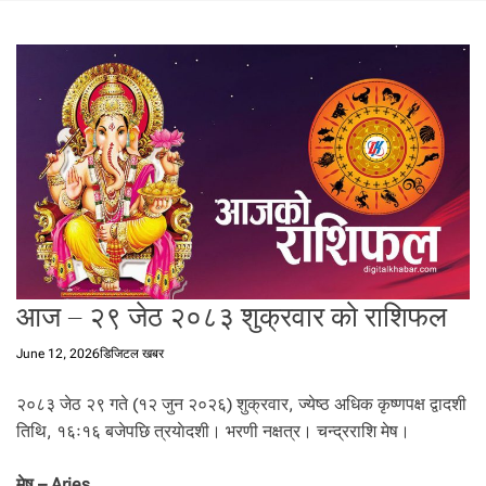
t
a
l
f
r
o
m
N
e
p
a
l
i
आज – २९ जेठ २०८३ शुक्रवार को राशिफल
n
N
June 12, 2026
डिजिटल खबर
e
p
२०८३ जेठ २९ गते (१२ जुन २०२६) शुक्रवार, ज्येष्ठ अधिक कृष्णपक्ष द्वादशी
a
तिथि, १६ः१६ बजेपछि त्रयाेदशी। भरणी नक्षत्र। चन्द्रराशि मेष।
l
i
मेष – Aries