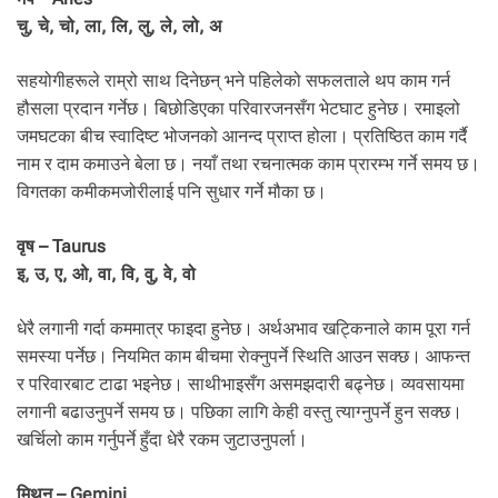
.
चु, चे, चो, ला, लि, लु, ले, लो, अ
सहयोगीहरूले राम्रो साथ दिनेछन् भने पहिलेको सफलताले थप काम गर्न
हौसला प्रदान गर्नेछ। बिछोडिएका परिवारजनसँग भेटघाट हुनेछ। रमाइलो
जमघटका बीच स्वादिष्ट भोजनको आनन्द प्राप्त होला। प्रतिष्ठित काम गर्दै
नाम र दाम कमाउने बेला छ। नयाँ तथा रचनात्मक काम प्रारम्भ गर्ने समय छ।
विगतका कमीकमजोरीलाई पनि सुधार गर्ने मौका छ।
वृष – Taurus
इ, उ, ए, ओ, वा, वि, वु, वे, वो
धेरै लगानी गर्दा कममात्र फाइदा हुनेछ। अर्थअभाव खट्किनाले काम पूरा गर्न
समस्या पर्नेछ। नियमित काम बीचमा राेक्नुपर्ने स्थिति आउन सक्छ। आफन्त
र परिवारबाट टाढा भइनेछ। साथीभाइसँग असमझदारी बढ्नेछ। व्यवसायमा
लगानी बढाउनुपर्ने समय छ। पछिका लागि केही वस्तु त्याग्नुपर्ने हुन सक्छ।
खर्चिलो काम गर्नुपर्ने हुँदा धेरै रकम जुटाउनुपर्ला।
मिथुन – Gemini