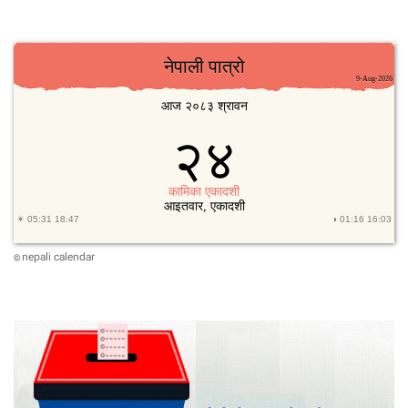
nepali calendar
©