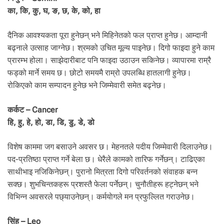
का, कि, कु, घ, ङ, छ, के, को, हा
दैनिक आवश्यकता पूरा हुनेछन् भने मिहिनेतको फल प्राप्त हुनेछ। आम्दानी
बढ्नाले उत्साह जाग्नेछ। श्रमको उचित मूल्य पाइनेछ। दिगो फाइदा हुने काम
प्रारम्भ होला। साझेदारीबाट पनि फाइदा उठाउन सकिनेछ। व्यापारमा राम्रै
फड्को मार्ने समय छ। छोटो समयमै राम्रो उपलब्धि हातलागी हुनेछ।
रोकिएको काम सम्पादन हुनेछ भने जिम्मेवारी समेत बढ्नेछ।
कर्कट – Cancer
हि, हु, हे, हो, डा, डि, डु, डे, डो
विशेष काममा जग बसाउने अवसर छ। मेहनतले पदीय जिम्मेवारी दिलाउनेछ।
पद-प्रतिष्ठा प्राप्त गर्ने बेला छ। धेरैले कामको तारिफ गर्नेछन्। टाढिएका
साथीभाइ नजिकिनेछन्। पुरानो मित्रता दिगो परिवर्तनको संवाहक बन्न
सक्छ। शुभचिन्तकहरू प्रशस्तै फेला पर्नेछन्। चुनौतीहरू हट्नेछन् भने
विभिन्न अवसरले पछ्याउनेछन्। कर्मयाेगले मन प्रफुल्लित गराउनेछ।
सिंह – Leo