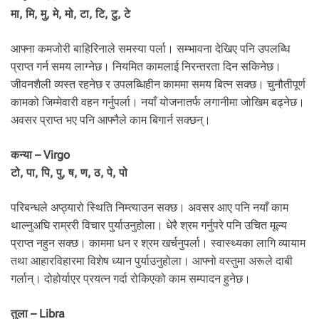
मा, मि, मु, मे, मो, टा, टि, टु, टे
आफ्ना कमजोरी बाहिरिनाले समस्या पर्ला। सम्भावना देखिए पनि उपलब्धि
प्राप्त गर्न समय लाग्नेछ। नियमित कामलाई निरन्तरता दिन सकिनेछ।
जीवनशैली व्यस्त रहनेछ र उपलब्धिहीन काममा समय बित्न सक्छ। चुनौतीपूर्ण
कामको जिम्मेवारी वहन गर्नुपर्ला। नयाँ योजनातर्फ लगानीमा जोखिम बढ्नेछ।
अवसर प्राप्त भए पनि आफ्नैले काम बिगार्न सक्छन्।
कन्या – Virgo
टो, पा, पि, पु, ष, ण, ठ, पे, पो
परिबन्धले अप्ठ्यारो स्थिति निम्त्याउन सक्छ। अवसर आए पनि नयाँ काम
थाल्नुअघि राम्ररी विचार पुर्याउनुहोला। धेरै श्रम गर्नुपरे पनि उचित मूल्य
प्राप्त नहुन सक्छ। काममा धन र श्रम खर्चनुपर्ला। स्वास्थ्यका लागि व्यायाम
तथा आहारविहारमा विशेष ध्यान पुर्याउनुहोला। आफ्नो वस्तुमा अरूले दाबी
गर्लान्। दोहोर्याएर प्रयत्न गर्दा रोकिएको काम सम्पादन हुनेछ।
तुला – Libra