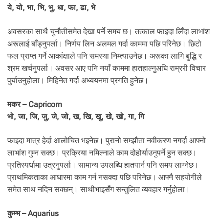
ये, यो, भा, भि, भु, धा, फा, ढा, भे
अवसरका साथै चुनौतीसमेत देखा पर्ने समय छ। तत्काल फाइदा लिँदा लाभांश
अरूलाई बाँड्नुपर्ला। निर्णय लिन अलमल गर्दा काममा पछि परिनेछ। छिटो
फल प्राप्त गर्ने आकांक्षाले पनि समस्या निम्त्याउनेछ। अरूका लागि बुद्धि र
श्रम खर्चनुपर्ला। अवसर आए पनि नयाँ काममा हातहाल्नुअघि राम्ररी विचार
पुर्याउनुहोला। मिहिनेत गर्दा अध्ययनमा प्रगति हुनेछ।
मकर – Capricorn
भो, जा, जि, जु, जे, जो, ख, खि, खु, खे, खो, गा, गि
फाइदा मात्र हेर्दा आलोचित भइनेछ। पुरानो सम्झौता नवीकरण नगर्दा आफ्नो
लाभांश गुम्न सक्छ। प्रक्रिया नमिल्नाले काम दोहोर्याउनुपर्ने हुन सक्छ।
प्रतिस्पर्धामा उत्रनुपर्ला। सामान्य उपलब्धि हातपार्न पनि समय लाग्नेछ।
प्राथमिकताका आधारमा काम गर्न नसक्दा पछि परिनेछ। आफ्नै सहयोगीले
समेत साथ नदिन सक्छन्। साथीभाइसँग सन्तुलित व्यवहार गर्नुहाेला।
कुम्भ – Aquarius