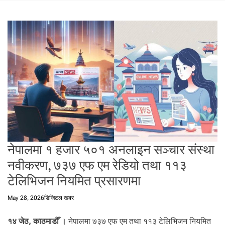
t
a
l
f
r
o
m
N
e
p
a
l
i
नेपालमा १ हजार ५०१ अनलाइन सञ्चार संस्था
n
नवीकरण, ७३७ एफ एम रेडियो तथा ११३
N
e
टेलिभिजन नियमित प्रसारणमा
p
a
May 28, 2026
डिजिटल खबर
l
i
१४ जेठ, काठमाडौँ ।
नेपालमा ७३७ एफ एम तथा ११३ टेलिभिजन नियमित