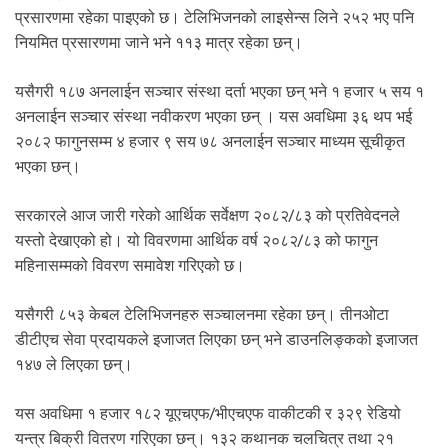
.
प्रसारणमा रहेका पाइएको छ। टेलिभिजनको लाइसेन्स लिने २५२ भए पनि
नियमित प्रसारणमा जाने भने ११३ मात्र रहेका छन्।
यसैगरी १८७ अनलाईन सञ्चार संस्था दर्ता भएका छन् भने १ हजार ५ सय १
अनलाईन सञ्चार संस्था नवीकरण भएका छन् । यस अवधिमा ३६ थप भई
२०८२ फागुनसम्म ४ हजार ९ सय ७८ अनलाईन सञ्चार माध्यम सूचीकृत
भएका छन्।
सरकारले आज जारी गरेको आर्थिक सर्वेक्षण २०८२/८३ को प्रतिवेदनले
यस्तो देखाएको हो। यो विवरणमा आर्थिक वर्ष २०८२/८३ को फागुन
महिनासम्मको विवरण समावेश गरिएको छ।
यसैगरी ८५३ केबल टेलिभिजनहरु सञ्चालनमा रहेका छन्। तीनओटा
डीटीएच सेवा प्रदायकले इजाजत लिएका छन् भने डाउनलिङ्कको इजाजत
१४७ ले लिएका छन्।
यस अवधिमा १ हजार १८२ यूएचएफ/भीएचएफ वाकीटकी र ३२९ रेडियो
यन्त्र बिक्री वितरण गरिएका छन्। १३२ कथानक चलचित्र तथा २१