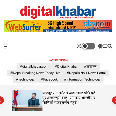
S
k
i
p
N
t
e
o
p
c
a
o
l
O
S
M
S
n
'
f
w
e
e
t
s
f
i
n
a
e
TRENDING
c
t
u
r
N
n
a
c
c
#digitalkhabar.com
#Digital Khabar
#राशिफल
o
n
h
h
t
#Nepal Breaking News Today Live
#Nepal’s No 1 News Portal
1
v
c
a
o
N
#technology
#Facebook
#Information Technology
s
l
e
W
o
w
i
r
का
राजदूतसँग नभेटने अडानबाट पछि हटे
d
s
m
प्रधानमन्त्री शाह, सोमबार भारतीय र
g
o
चिनियाँ राजदूतसँग भेट्दै
P
e
d
o
t
e
r