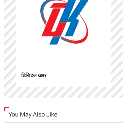
i
g
a
t
i
o
n
डिजिटल खबर
You May Also Like