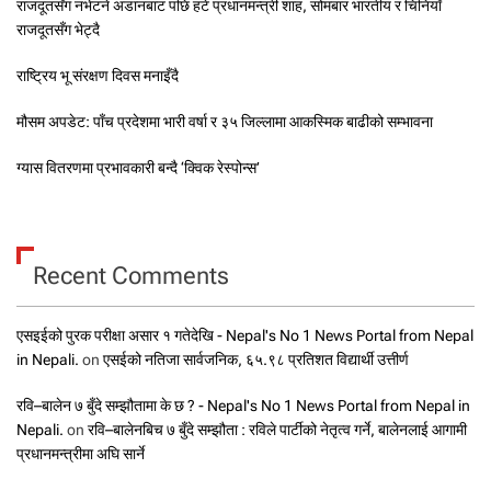
राजदूतसँग नभेटने अडानबाट पछि हटे प्रधानमन्त्री शाह, सोमबार भारतीय र चिनियाँ
राजदूतसँग भेट्दै
राष्ट्रिय भू संरक्षण दिवस मनाइँदै
मौसम अपडेट: पाँच प्रदेशमा भारी वर्षा र ३५ जिल्लामा आकस्मिक बाढीको सम्भावना
ग्यास वितरणमा प्रभावकारी बन्दै ‘क्विक रेस्पोन्स’
Recent Comments
एसइईको पुरक परीक्षा असार १ गतेदेखि - Nepal's No 1 News Portal from Nepal
in Nepali.
on
एसईको नतिजा सार्वजनिक, ६५.९८ प्रतिशत विद्यार्थी उत्तीर्ण
रवि–बालेन ७ बुँदे सम्झौतामा के छ ? - Nepal's No 1 News Portal from Nepal in
Nepali.
on
रवि–बालेनबिच ७ बुँदे सम्झौता : रविले पार्टीको नेतृत्व गर्ने, बालेनलाई आगामी
प्रधानमन्त्रीमा अघि सार्ने