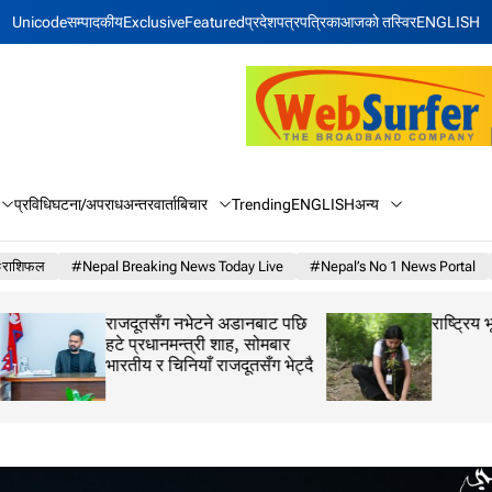
Unicode
सम्पादकीय
Exclusive
Featured
प्रदेश
पत्रपत्रिका
आजकाे तस्विर
ENGLISH
बिचार
अन्य
प्रविधि
घटना/अपराध
अन्तरवार्ता
Trending
ENGLISH
राशिफल
#Nepal Breaking News Today Live
#Nepal’s No 1 News Portal
राजदूतसँग नभेटने अडानबाट पछि
राष्ट्रिय भू संरक्षण दि
हटे प्रधानमन्त्री शाह, सोमबार
भारतीय र चिनियाँ राजदूतसँग भेट्दै