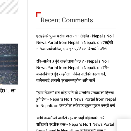
Recent Comments
एसइईको पुरक परीक्षा असार १ गतेदेखि - Nepal's No 1
News Portal from Nepal in Nepali.
on
एसईको
नतिजा सार्वजनिक, ६५.९८ प्रतिशत विद्यार्थी उत्तीर्ण
रवि–बालेन ७ बुँदे सम्झौतामा के छ ? - Nepal's No 1
News Portal from Nepal in Nepali.
on
रवि–
बालेनबिच ७ बुँदे सम्झौता : रविले पार्टीको नेतृत्व गर्ने,
बालेनलाई आगामी प्रधानमन्त्रीमा अघि सार्ने
दैछ’ : ला
"हामी नेपाल" बाट कोही पनि यो अन्तरिम सरकारको हिस्सा
हुने छैन - Nepal's No 1 News Portal from Nepal
in Nepali.
on
जेनजीका तर्फबाट सुदन गुरुङ मन्त्री बन्दै
ऋषि पञ्चमीको अनौठो रहस्य: जहाँ महिनावारी नारी
सिमी,
शक्तिको प्रतीक बन्छ - Nepal's No 1 News Portal
काक्
from Nepal in Nepali.
on
ऋषिपञ्चमी पूजा र