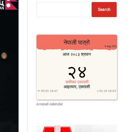
Search
nepali calendar
©