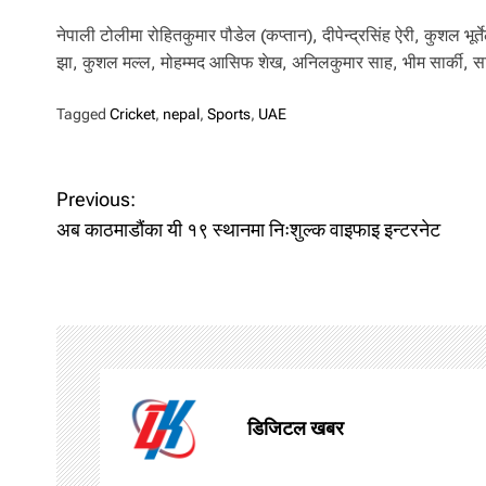
नेपाली टोलीमा रोहितकुमार पौडेल (कप्तान), दीपेन्द्रसिंह ऐरी, कुशल भ
झा, कुशल मल्ल, मोहम्मद आसिफ शेख, अनिलकुमार साह, भीम सार्की
Tagged
Cricket
,
nepal
,
Sports
,
UAE
P
Previous:
o
अब काठमाडौंका यी १९ स्थानमा निःशुल्क वाइफाइ इन्टरनेट
s
t
n
a
डिजिटल खबर
v