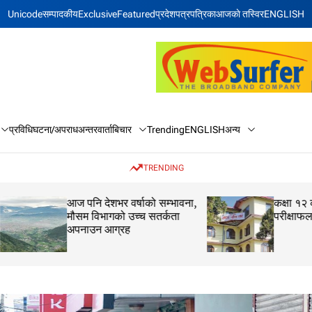
Unicode
सम्पादकीय
Exclusive
Featured
प्रदेश
पत्रपत्रिका
आजकाे तस्विर
ENGLISH
बिचार
अन्य
प्रविधि
घटना/अपराध
अन्तरवार्ता
Trending
ENGLISH
TRENDING
आज पनि देशभर वर्षाको सम्भावना,
कक्षा १२ को मौका परीक
मौसम विभागको उच्च सतर्कता
परीक्षाफल प्रकाशित
अपनाउन आग्रह