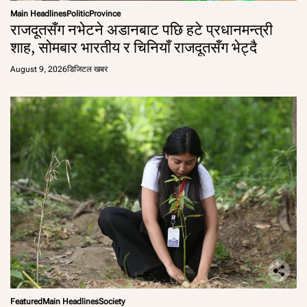
Main Headlines
Politic
Province
राजदूतसँग नभेटने अडानबाट पछि हटे प्रधानमन्त्री
शाह, सोमबार भारतीय र चिनियाँ राजदूतसँग भेट्दै
August 9, 2026
डिजिटल खबर
Featured
Main Headlines
Society