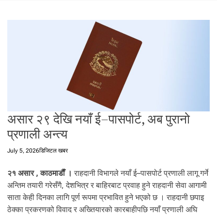
t
a
l
f
r
o
m
N
e
p
a
असार २९ देखि नयाँ ई–पासपोर्ट, अब पुरानो
l
प्रणाली अन्त्य
i
n
July 5, 2026
डिजिटल खबर
N
e
२१ असार , काठमाडाैँ ।
राहदानी विभागले नयाँ ई–पासपोर्ट प्रणाली लागू गर्ने
p
अन्तिम तयारी गरेसँगै, देशभित्र र बाहिरबाट प्रवाह हुने राहदानी सेवा आगामी
a
साता केही दिनका लागि पूर्ण रूपमा प्रभावित हुने भएको छ । राहदानी छपाइ
l
i
ठेक्का प्रकरणको विवाद र अख्तियारको कारबाहीपछि नयाँ प्रणाली अघि