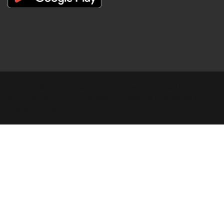
Copyright © Digital Khabar 2026. Designed & Developed By
POPKORN MEDIA 2026 Avenews-Pro.
Designed & Developed by
ThemeinWP Team