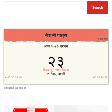
Search
nepali calendar
©