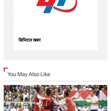
a
t
i
o
डिजिटल खबर
n
You May Also Like