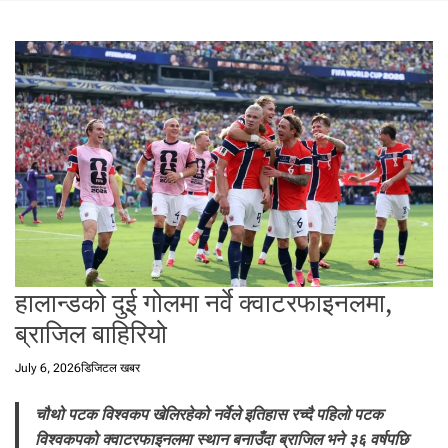
t
a
l
f
r
o
m
N
e
p
a
l
i
हालान्डको दुई गोलमा नर्वे क्वाटरफाइनलमा,
n
N
ब्राजिल बाहिरियो
e
p
July 6, 2026
डिजिटल खबर
a
l
चौथो पटक विश्वकप खेलिरहेको नर्वेले इतिहास रच्दै पहिलो पटक
i
विश्वकपको क्वाटरफाइनलमा स्थान बनाउँदा ब्राजिल भने ३६ वर्षपछि