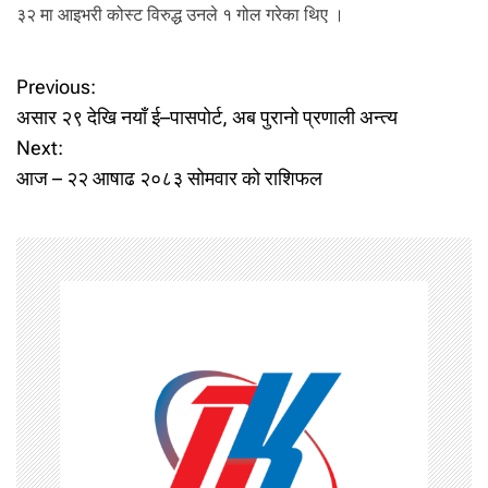
३२ मा आइभरी कोस्ट विरुद्ध उनले १ गोल गरेका थिए ।
P
Previous:
असार २९ देखि नयाँ ई–पासपोर्ट, अब पुरानो प्रणाली अन्त्य
o
Next:
आज – २२ आषाढ २०८३ सोमवार को राशिफल
s
t
n
a
v
i
g